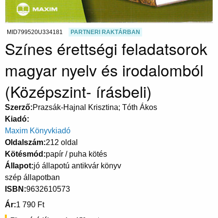
MID799520U334181
PARTNERI RAKTÁRBAN
Színes érettségi feladatsorok
magyar nyelv és irodalomból
(Középszint- írásbeli)
Szerző
Prazsák-Hajnal Krisztina; Tóth Ákos
Kiadó
Maxim Könyvkiadó
Oldalszám
212 oldal
Kötésmód
papír / puha kötés
Állapot
jó állapotú antikvár könyv
szép állapotban
ISBN
9632610573
Ár
1 790 Ft