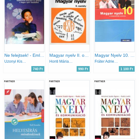
Ne felejtsek! - Emlékeztető kislexikon és példatár a magyar nyelv tanulásához
Magyar nyelv II. osztály
Magyar Nyelv 10. a középiskolák számára
Uzonyi Kiss Judit - Széplaki Erzsébet
Honti Mária - Jobbágyné András Katalin
Fráter Adrienne
740 Ft
990 Ft
1 100 Ft
PARTNER
PARTNER
PARTNER