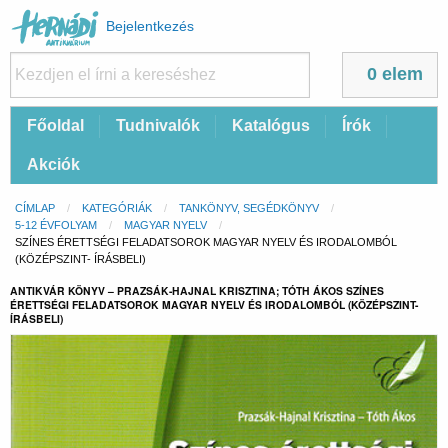
Felhasználói
Bejelentkezés
fiók
menüje
0 elem
Fő
Főoldal
Tudnivalók
Katalógus
Írók
navigáció
Akciók
Morzsa
CÍMLAP
KATEGÓRIÁK
TANKÖNYV, SEGÉDKÖNYV
5-12 ÉVFOLYAM
MAGYAR NYELV
CURRENT:
SZÍNES ÉRETTSÉGI FELADATSOROK MAGYAR NYELV ÉS IRODALOMBÓL
(KÖZÉPSZINT- ÍRÁSBELI)
ANTIKVÁR KÖNYV – PRAZSÁK-HAJNAL KRISZTINA; TÓTH ÁKOS SZÍNES
ÉRETTSÉGI FELADATSOROK MAGYAR NYELV ÉS IRODALOMBÓL (KÖZÉPSZINT-
ÍRÁSBELI)