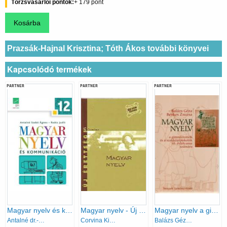
Törzsvásárlói pontok
179
Prazsák-Hajnal Krisztina; Tóth Ákos további könyvei
Kapcsolódó termékek
PARTNER
PARTNER
PARTNER
Magyar nyelv és kommunikáció 12. tankönyv
Magyar nyelv - Új érettségi -
Magyar nyelv a gimnáziumok és a szakközépiskolák 10. évfolyama számára
Antalné dr.-dr. Raátz Judit
Corvina Kiadó
Balázs Géza-Benkes Zsuzsa