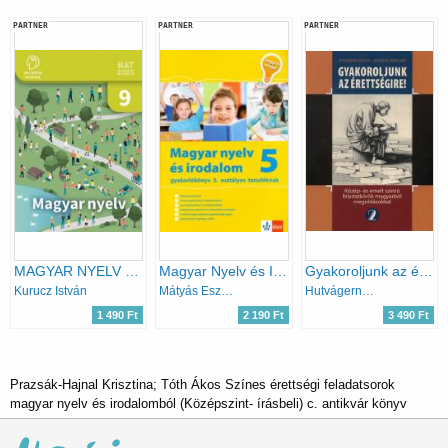
PARTNER
PARTNER
PARTNER
MAGYAR NYELV 9. (OH-MNY09TB)
Magyar Nyelv és Irodalom 5. - Jegyre megy
Gyakoroljunk az érettségire 2.
Kurucz István
Mátyás Eszter
Hutvágerné Róth Éva; Szűcsné Dr. Harkó Enikő
1 490 Ft
2 190 Ft
3 490 Ft
Prazsák-Hajnal Krisztina; Tóth Ákos Színes érettségi feladatsorok
magyar nyelv és irodalomból (Középszint- írásbeli) c. antikvár könyv