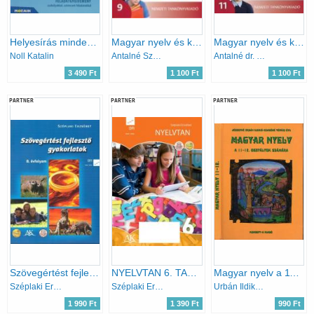
Helyesírás mindenkinek
Magyar nyelv és kommunikáció. Tankönyv a 9. évfolyam számára
Magyar nyelv és kommunikáció 11.
Noll Katalin
Antalné Szabó Ágne; Dr. Raátz Judit
Antalné dr. Szabó Ágnes; Raátz Judit dr.
3 490 Ft
1 100 Ft
1 100 Ft
PARTNER
PARTNER
PARTNER
Szövegértést fejlesztő gyakorlatok 8. o.
NYELVTAN 6. TANKÖNYV (AP-060309)
Magyar nyelv a 11-12. osztályok számára
Széplaki Erzsébet
Széplaki Erzsébet
Urbán Ildikó; Tóvári Éva
1 990 Ft
1 390 Ft
990 Ft