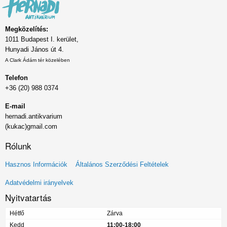
Megközelítés:
1011 Budapest I. kerület,
Hunyadi János út 4.
A Clark Ádám tér közelében
Telefon
+36 (20) 988 0374
E-mail
hernadi.antikvarium
(kukac)gmail.com
Rólunk
Lábléc
Hasznos Információk
Általános Szerződési Feltételek
menü
Adatvédelmi irányelvek
Nyitvatartás
Hétfő
Zárva
Kedd
11:00-18:00