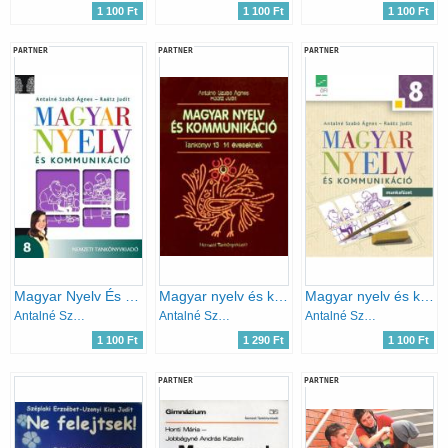
1 100 Ft
1 100 Ft
1 100 Ft
PARTNER
PARTNER
PARTNER
Magyar Nyelv És Kommunikáció Tankönyv 8.
Magyar nyelv és kommunikáció. Tankönyv 13-14 éveseknek
Magyar nyelv és kommunikáció Munkafüzet 8.o.
Antalné Szabó Ágnes- Raátz Judit
Antalné Szabó Ágnes dr.- Raátz Judit dr.
Antalné Szabó Ágnes; Dr. Raátz Judit
1 100 Ft
1 290 Ft
1 100 Ft
PARTNER
PARTNER