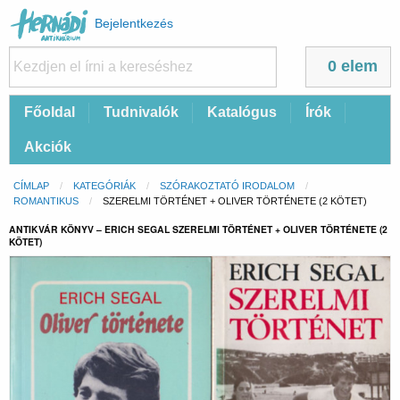
Felhasználói
Bejelentkezés
fiók
menüje
0 elem
Fő
Főoldal
Tudnivalók
Katalógus
Írók
navigáció
Akciók
Morzsa
CÍMLAP
KATEGÓRIÁK
SZÓRAKOZTATÓ IRODALOM
ROMANTIKUS
CURRENT:
SZERELMI TÖRTÉNET + OLIVER TÖRTÉNETE (2 KÖTET)
ANTIKVÁR KÖNYV – ERICH SEGAL SZERELMI TÖRTÉNET + OLIVER TÖRTÉNETE (2
KÖTET)