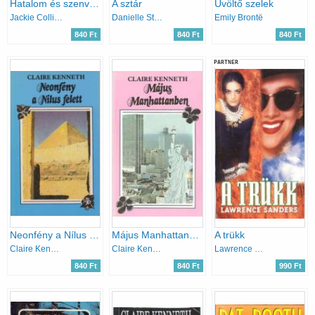
Hatalom és szenvedély
A sztár
Üvöltő szelek
Jackie Collins
Danielle Steel
Emily Brontë
840 Ft
840 Ft
840 Ft
PARTNER
Neonfény a Nílus felett
Május Manhattanben
A trükk
Claire Kenneth
Claire Kenneth
Lawrence Sanders
840 Ft
840 Ft
990 Ft