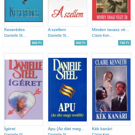
Keserédes
A szellem
Minden tavasz véget ér
Danielle Steel
Danielle Steel
Claire Kenneth
840 Ft
840 Ft
740 Ft
Ígéret
Apu (Az élet megy tovább)
Kék kanári
Danielle Steel
Danielle Steel
Claire Kenneth