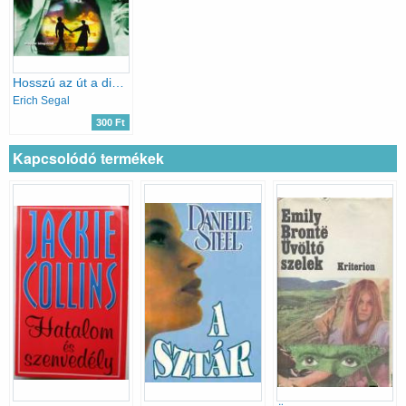
Hosszú az út a dicsőséghez
Erich Segal
300 Ft
Kapcsolódó termékek