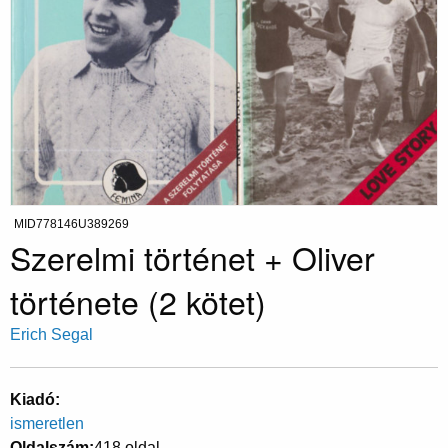
MID778146U389269
Szerelmi történet + Oliver
története (2 kötet)
Erich Segal
Kiadó
ismeretlen
Oldalszám
418 oldal