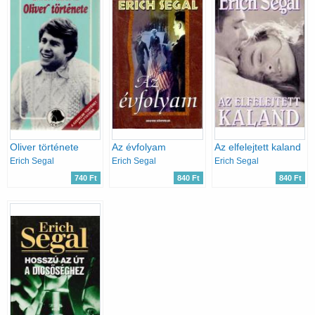
Oliver története
Az évfolyam
Az elfelejtett kaland
Erich Segal
Erich Segal
Erich Segal
740 Ft
840 Ft
840 Ft