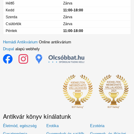
Hétfő
Zárva
Kedd
11:00-18:00
Szerda
Zárva
Csütörtök
Zárva
Péntek
11:00-18:00
Hernádi Antikvárium
Online antikvárium
Drupal
alapú webhely
Antikvár könyv kínálatunk
Életmód, egészség
Erotika
Ezotéria
Gasztronómia
Gyermekek és szülők
Gyermek- és ifjúsági