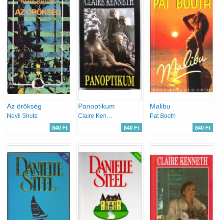
Az örökség
Panoptikum
Malibu
Nevil Shute
Claire Kenneth
Pat Booth
840 Ft
840 Ft
840 Ft