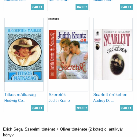
840 Ft
840 Ft
840 Ft
PARTNER
Titkos mátkaság
Szeretők
Scarlett örökében
Hedwig Courths-Mahler
Judith Krantz
Audrey D. Milland
840 Ft
990 Ft
840 Ft
Erich Segal Szerelmi történet + Oliver története (2 kötet) c. antikvár
könyv