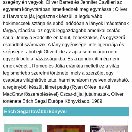
szegény én vagyok. Oliver Barrett és Jennifer Cavilleri az
egyetem könyvtárában ismerkednek meg egymással; Oliver
a Harvardra jár, jogásznak készül, a legdurvább
hokimeccsek sztárja és ebből adódóan a lányok imádatának
tárgya, ráadásul az egyik leggazdagabb amerikai család
sarja. Jenny a Radcliffe-en tanul, zeneszakos, és egyszerű
családból származik. A lány egyénisége, intelligenciája és
szépsége rabul ejti Olivert, de az apja semmi áron nem
egyezik bele a házasságukba. És a gondok itt még nem
érnek véget... Romeo és Júlia drámája mellett ez a világ
legismertebb szerelmi története, mely a szerzőjét egy
csapásra világhírűvé tette, harminchárom nyelven olvasható,
a regényből készült filmet pedig (Ryan ONeal és Ali
MacGraw főszereplésével) Oscar-díjjal jutalmazták. Oliver
története Erich Segal Európa Könyvkiadó, 1989
Erich Segal további könyvei