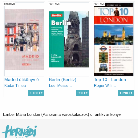
PARTNER
PARTNER
PARTNER
Madrid útikönyv és térkép (2004-2005)
Berlin (Berlitz)
Top 10 - London
Kádár Tímea
Lee; Messenger; Altman
Roger Williams
1 100 Ft
990 Ft
1 290 Ft
Ember Mária London (Panoráma városkalauzok) c. antikvár könyv