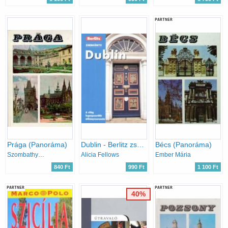
PARTNER
Prága (Panoráma)
Dublin - Berlitz zsebkönyv
Bécs (Panoráma)
Szombathy Viktor
Alicia Fellows
Ember Mária
840 Ft
990 Ft
1 100 Ft
PARTNER
PARTNER
40%