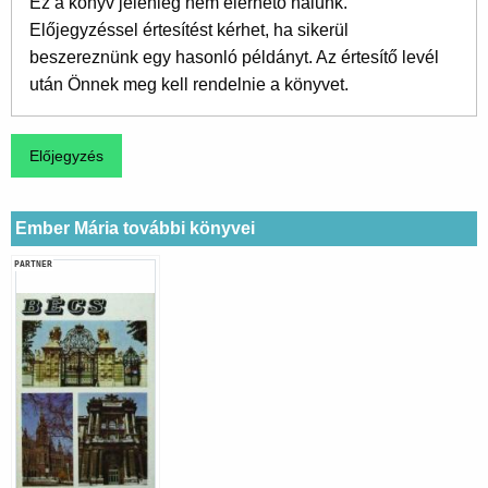
Ez a könyv jelenleg nem elérhető nálunk.
Előjegyzéssel értesítést kérhet, ha sikerül
beszereznünk egy hasonló példányt. Az értesítő levél
után Önnek meg kell rendelnie a könyvet.
Ember Mária további könyvei
PARTNER