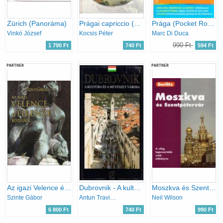
Zürich (Panoráma)
Prágai capriccio (Kulturális útikalauz)
Prága (Pocket Rough Guides) (kivehető térképpel)
Vinkó József
Kocsis Péter
Marc Di Duca
990 Ft
1 790 Ft
740 Ft
594 Ft
PARTNER
PARTNER
Az igazi Velence és Firenze közelről
Dubrovnik - A kultúra és a művészet városa
Moszkva és Szentpétervár (Berlitz)
Szinte Gábor
Antun Travirka
Neil Wilson
6 800 Ft
740 Ft
990 Ft