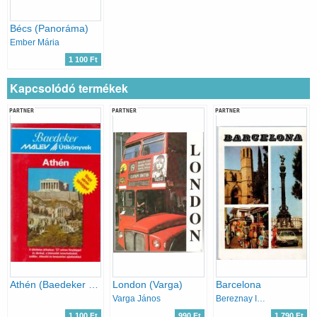
Bécs (Panoráma)
Ember Mária
1 100 Ft
Kapcsolódó termékek
PARTNER
PARTNER
PARTNER
Athén (Baedeker - MALÉV Útikönyvek)
London (Varga)
Barcelona
Varga János
Bereznay István
1 100 Ft
990 Ft
1 790 Ft