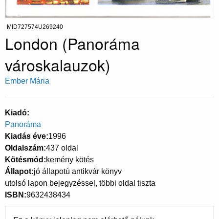
MID727574U269240
London (Panoráma
városkalauzok)
Ember Mária
Kiadó
Panoráma
Kiadás éve
1996
Oldalszám
437 oldal
Kötésmód
kemény kötés
Állapot
jó állapotú antikvár könyv
utolsó lapon bejegyzéssel, többi oldal tiszta
ISBN
9632438434