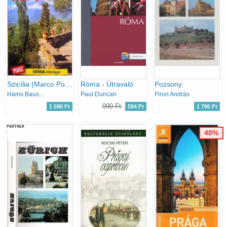
Szicília (Marco Polo)
Róma - Útravaló
Pozsony
Hams Bausenhardt
Paul Duncan
Firon András
990 Ft
1 590 Ft
594 Ft
1 790 Ft
PARTNER
40%