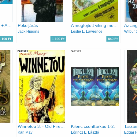
Az afrikai kapitány + Az afrikai kapitány visszatér
Pokoljárás
A megfojtott viking mocsara
Az an
Jack Higgins
Leslie L. Lawrence
Wilbur 
1 100 Ft
1 190 Ft
840 Ft
PARTNER
PARTNER
Winnetou 3. - Old Firehand
Kilenc csontfarkas 1-2.
Tarzan
Karl May
Lőrincz L. László