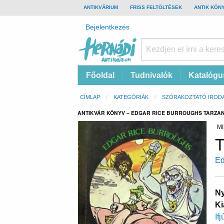
TOP
ANTIKVÁRIUM
FRISS FELTÖLTÉSEK
ANTIK KÖN
BAR
Felhasználói
Bejelentkezés
fiók
menüje
Hernádi
Fő
Főoldal
Tudnivalók
Katalógu
Antikvárium
navigáció
Online
Morzsa
CÍMLAP
KATEGÓRIÁK
SZÓRAKOZTATÓ IROD
antikvárium
ANTIKVÁR KÖNYV – EDGAR RICE BURROUGHS TARZA
MI
T
Ed
Ny
Ki
If