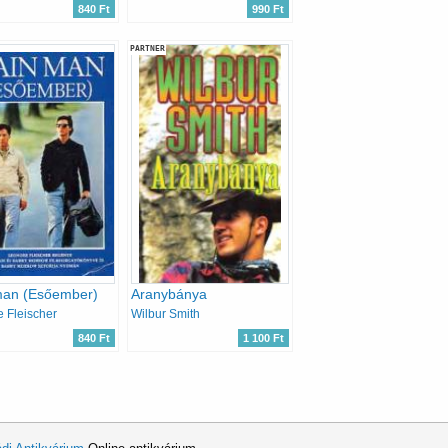
840 Ft
990 Ft
PARTNER
man (Esőember)
Aranybánya
 Fleischer
Wilbur Smith
840 Ft
1 100 Ft