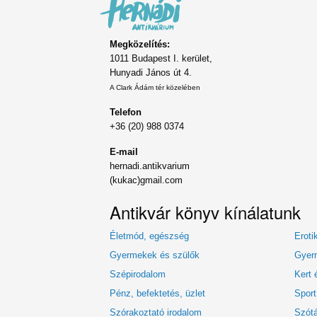
Megközelítés:
1011 Budapest I. kerület,
Hunyadi János út 4.
A Clark Ádám tér közelében
Telefon
+36 (20) 988 0374
E-mail
hernadi.antikvarium
(kukac)gmail.com
Antikvár könyv kínálatunk
Életmód, egészség
Eroti
Gyermekek és szülők
Gyerm
Szépirodalom
Kert 
Pénz, befektetés, üzlet
Sport
Szórakoztató irodalom
Szótá