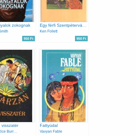
gyalok zokognak
Egy férfi Szentpétervárról
Smith
Ken Follett
950 Ft
950 Ft
 visszatér
Fattyúdal
Edgar Rice Burroughs
Vavyan Fable