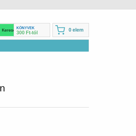
KÖNYVEK
0 elem
300 Ft-tól
án