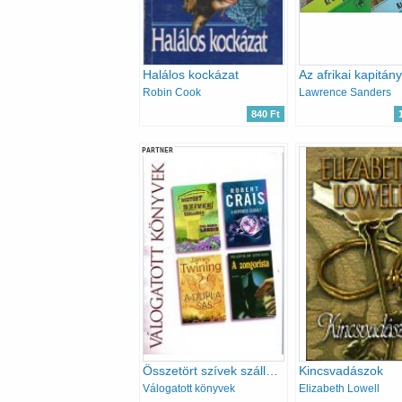
Halálos kockázat
Robin Cook
Lawrence Sanders
840 Ft
PARTNER
Összetört szívek szállodája - A kétperces szabály - A dupla sas - A zongorista
Kincsvadászok
Válogatott könyvek
Elizabeth Lowell