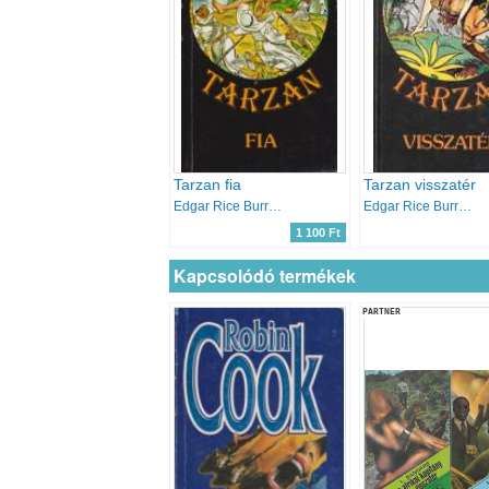
Tarzan fia
Tarzan visszatér
Edgar Rice Burroughs
Edgar Rice Burroughs
1 100 Ft
Kapcsolódó termékek
PARTNER