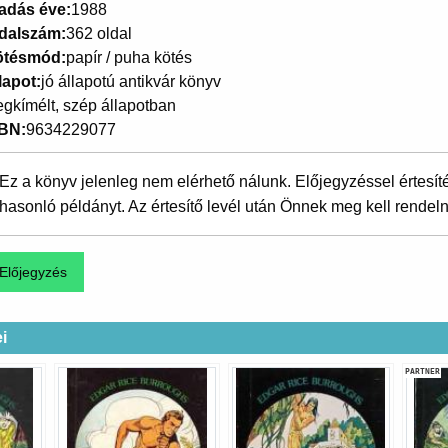
adás éve
1988
dalszám
362 oldal
ötésmód
papír / puha kötés
lapot
jó állapotú antikvár könyv
gkímélt, szép állapotban
SBN
9634229077
Ez a könyv jelenleg nem elérhető nálunk. Előjegyzéssel értesít
hasonló példányt. Az értesítő levél után Önnek meg kell rendeln
i
PARTNER