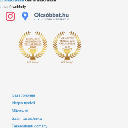
di Antikvárium
Online antikvárium
l
alapú webhely
Gasztronómia
Idegen nyelvű
Művészet
Számítástechnika
Társadalomtudomány