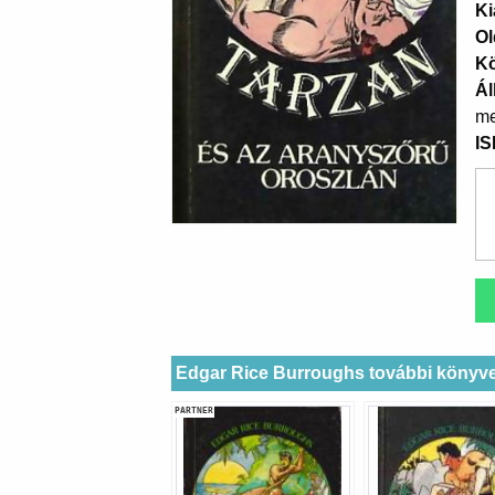
Ki
Ol
K
Ál
me
I
Edgar Rice Burroughs további könyve
PARTNER