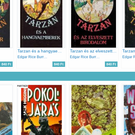
Tarzan és a hangyaemberek
Tarzan és az elveszett birodalom
Tarzan
Edgar Rice Burroughs
Edgar Rice Burroughs
840 Ft
840 Ft
840 Ft
PARTNER