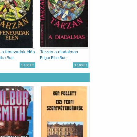
 a fenevadak élén
Tarzan a diadalmas
Edgar Rice Burroughs
Edgar Rice Burroughs
1 100 Ft
1 100 Ft