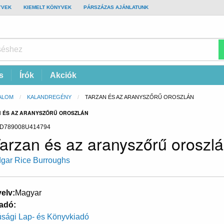
YVEK
KIEMELT KÖNYVEK
PÁRSZÁZAS AJÁNLATUNK
s
Írók
Akciók
ALOM
KALANDREGÉNY
CURRENT:
TARZAN ÉS AZ ARANYSZŐRŰ OROSZLÁN
N ÉS AZ ARANYSZŐRŰ OROSZLÁN
D789008U414794
arzan és az aranyszőrű oroszl
gar Rice Burroughs
elv
Magyar
adó
júsági Lap- és Könyvkiadó