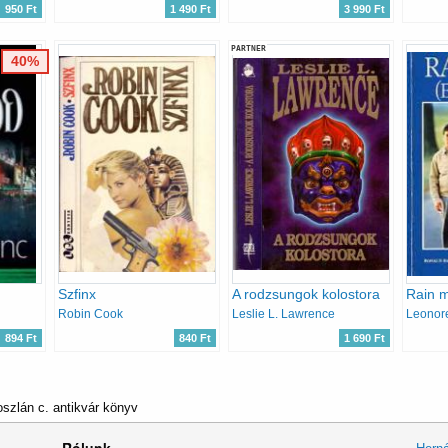
950 Ft
1 490 Ft
3 990 Ft
PARTNER
40%
Szfinx
A rodzsungok kolostora
Rain 
Robin Cook
Leslie L. Lawrence
Leonore
894 Ft
840 Ft
1 690 Ft
szlán c. antikvár könyv
Rólunk