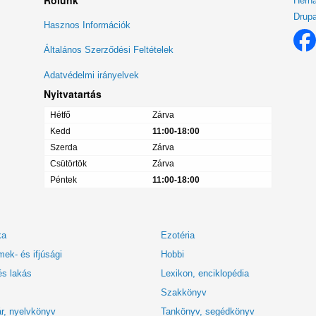
Herná
Drupa
Lábléc
Hasznos Információk
menü
Általános Szerződési Feltételek
Adatvédelmi irányelvek
Nyitvatartás
Hétfő
Zárva
Kedd
11:00-18:00
Szerda
Zárva
Csütörtök
Zárva
Péntek
11:00-18:00
ka
Ezotéria
ek- és ifjúsági
Hobbi
és lakás
Lexikon, enciklopédia
Szakkönyv
r, nyelvkönyv
Tankönyv, segédkönyv