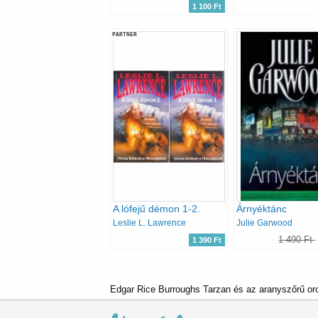
1 100 Ft
PARTNER
A lófejű démon 1-2.
Árnyéktánc
Leslie L. Lawrence
Julie Garwood
1 490 Ft
1 390 Ft
Edgar Rice Burroughs Tarzan és az aranyszőrű oro