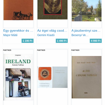
Egy gyerekkor és egy kisváros emléke
Az égei világ csodái: Trója, Kréta, Théra, Mükéné
A jászberényi szentkúti templom története
Major Máté
Gemini Kiadó
Besenyi Vendel
1 190 Ft
1 490 Ft
4 990 Ft
PARTNER
PARTNER
PARTNER