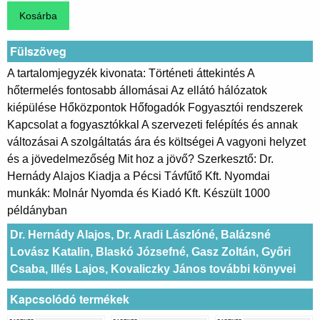
Fülszöveg
A tartalomjegyzék kivonata: Történeti áttekintés A
hőtermelés fontosabb állomásai Az ellátó hálózatok
kiépülése Hőközpontok Hőfogadók Fogyasztói rendszerek
Kapcsolat a fogyasztókkal A szervezeti felépítés és annak
változásai A szolgáltatás ára és költségei A vagyoni helyzet
és a jövedelmezőség Mit hoz a jövő? Szerkesztő: Dr.
Hernády Alajos Kiadja a Pécsi Távfűtő Kft. Nyomdai
munkák: Molnár Nyomda és Kiadó Kft. Készült 1000
példányban
Dr. Hernády Alajos, Dr. Aradi Lászlóné, Balázsné
Lovász Katalin, Blaskó Józsefné, Gasz Zoltán, Győri
Csaba, Illés Lajos, Kovaliczky János további könyvei
Kapcsolódó termékek