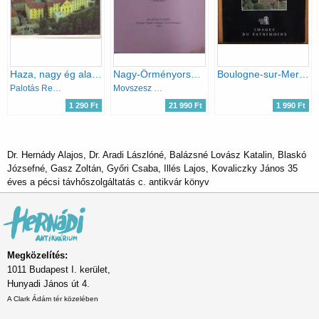
Haza, nagy ég alatt - Magyarország (Homeland under great heavens-Hungary)
Nagy-Örményország története
Boulogne-sur-Mer - The Castle and the Upper Town (Images du Patrimoine)
Palotás Rezső
Movszesz Chorenaci
1 290 Ft
21 990 Ft
1 990 Ft
Dr. Hernády Alajos, Dr. Aradi Lászlóné, Balázsné Lovász Katalin, Blaskó
Józsefné, Gasz Zoltán, Győri Csaba, Illés Lajos, Kovaliczky János 35
éves a pécsi távhőszolgáltatás c. antikvár könyv
Megközelítés:
1011 Budapest I. kerület,
Hunyadi János út 4.
A Clark Ádám tér közelében