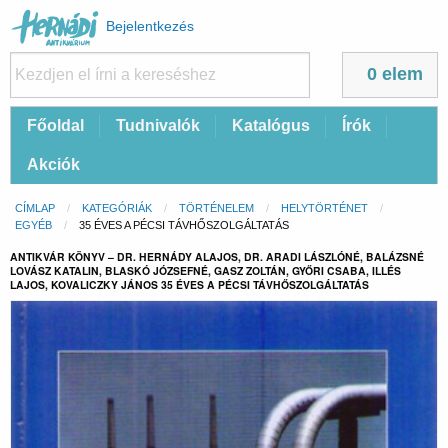
Felhasználói
Bejelentkezés
fiók
menüje
0 elem
Fő
Főoldal
Tudnivalók
Katalógus
Írók
navigáció
Akciók
Morzsa
CÍMLAP
KATEGÓRIÁK
TÖRTÉNELEM
HELYTÖRTÉNET
EGYÉB
CURRENT:
35 ÉVES A PÉCSI TÁVHŐSZOLGÁLTATÁS
ANTIKVÁR KÖNYV – DR. HERNÁDY ALAJOS, DR. ARADI LÁSZLÓNÉ, BALÁZSNÉ
LOVÁSZ KATALIN, BLASKÓ JÓZSEFNÉ, GASZ ZOLTÁN, GYŐRI CSABA, ILLÉS
LAJOS, KOVALICZKY JÁNOS 35 ÉVES A PÉCSI TÁVHŐSZOLGÁLTATÁS