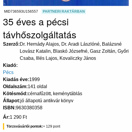
MID736593U156557
PARTNERI RAKTÁRBAN
35 éves a pécsi
távhőszolgáltatás
Szerző
Dr. Hernády Alajos, Dr. Aradi Lászlóné, Balázsné
Lovász Katalin, Blaskó Józsefné, Gasz Zoltán, Győri
Csaba, Illés Lajos, Kovaliczky János
Kiadó
Pécs
Kiadás éve
1999
Oldalszám
141 oldal
Kötésmód
cérnafűzött, keménytáblás
Állapot
jó állapotú antikvár könyv
ISBN
9630380358
Ár
1 290 Ft
Törzsvásárlói pontok
129