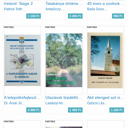
Ireland: Stage 2
Tatabánya története I-II. - Helytörténetei tanulmányok
40 éves a szolnoki papírgyár
Patrick Tolfree
Antalóczy-Egressy-Haintz-Havasházi-...Takács
Balla Dezső, Török János
1 100 Ft
3 490 Ft
990 Ft
PARTNER
PARTNER
PARTNER
A településfejlesztés elmélete és gyakorlata (Magyar településfejlesztési kézikönyv és adattár I.)
Utazások tirpákföldön
Akit elenged azt visszavárja
Dr. Árvai József
Ladányi András
Gyócsi László
4 990 Ft
1 490 Ft
1 290 Ft
PARTNER
PARTNER