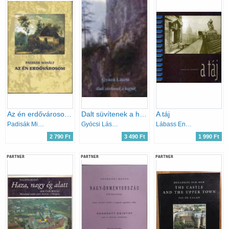
Az én erdővárosom: falu ősünk feltámasztása
Dalt süvítenek a hegyek
A táj
Padisák Mihály
Gyócsi László
Lábass Endre
2 790 Ft
3 490 Ft
1 990 Ft
PARTNER
PARTNER
PARTNER