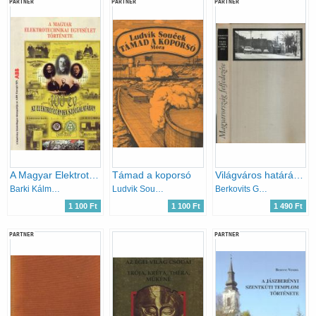
PARTNER
PARTNER
PARTNER
A Magyar Elektrotechnikai Egyesület története
Támad a koporsó
Világváros határában
Barki Kálmán (szerk.)
Ludvik Soucek
Berkovits György
1 100 Ft
1 100 Ft
1 490 Ft
PARTNER
PARTNER