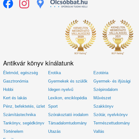
Antikvár könyv kínálatunk
Életmód, egészség
Erotika
Ezotéria
Gasztronómia
Gyermekek és szülők
Gyermek- és ifjúsági
Hobbi
Idegen nyelvű
Szépirodalom
Kert és lakás
Lexikon, enciklopédia
Művészet
Pénz, befektetés, üzlet
Sport
Szakkönyv
Számítástechnika
Szórakoztató irodalom
Szótár, nyelvkönyv
Tankönyv, segédkönyv
Társadalomtudomány
Természettudomány
Történelem
Utazás
Vallás