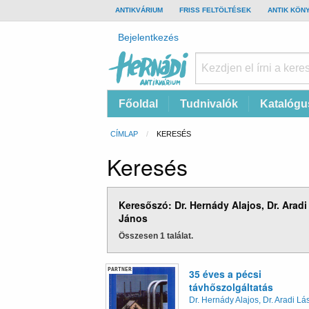
TOP
ANTIKVÁRIUM
FRISS FELTÖLTÉSEK
ANTIK KÖN
BAR
Felhasználói
Bejelentkezés
fiók
menüje
Hernádi
Fő
Főoldal
Tudnivalók
Katalógu
Antikvárium
navigáció
Online
Morzsa
CÍMLAP
CURRENT:
KERESÉS
antikvárium
Keresés
Keresőszó: Dr. Hernády Alajos, Dr. Aradi
János
Összesen 1 találat.
PARTNER
35 éves a pécsi
távhőszolgáltatás
Dr. Hernády Alajos, Dr. Aradi Lá