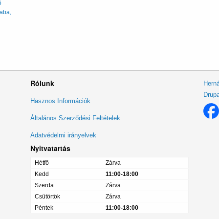
ó
saba,
Rólunk
Herná
Drupa
Lábléc
Hasznos Információk
menü
Általános Szerződési Feltételek
Adatvédelmi irányelvek
Nyitvatartás
Hétfő
Zárva
Kedd
11:00-18:00
Szerda
Zárva
Csütörtök
Zárva
Péntek
11:00-18:00