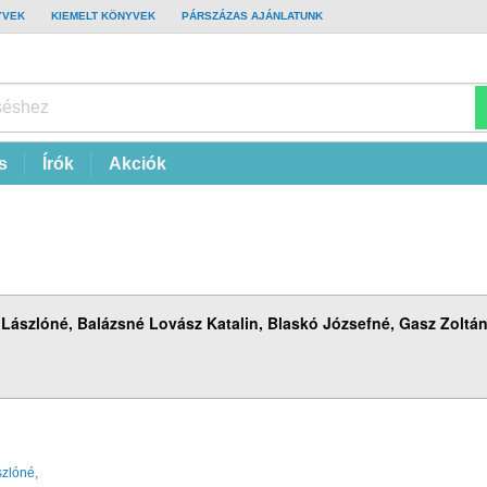
YVEK
KIEMELT KÖNYVEK
PÁRSZÁZAS AJÁNLATUNK
s
Írók
Akciók
 Lászlóné, Balázsné Lovász Katalin, Blaskó Józsefné, Gasz Zoltán,
szlóné,