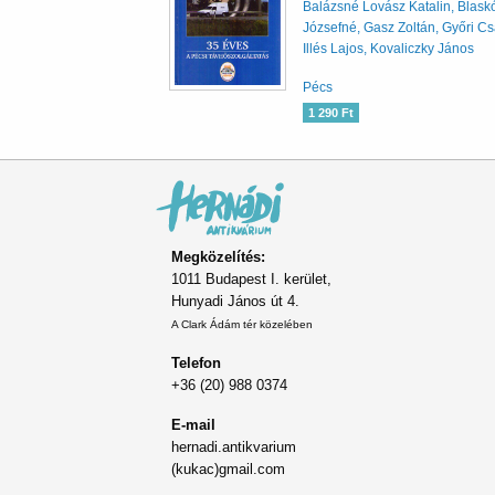
Balázsné Lovász Katalin, Blask
Józsefné, Gasz Zoltán, Győri C
Illés Lajos, Kovaliczky János
Pécs
1 290 Ft
Megközelítés:
1011 Budapest I. kerület,
Hunyadi János út 4.
A Clark Ádám tér közelében
Telefon
+36 (20) 988 0374
E-mail
hernadi.antikvarium
(kukac)gmail.com