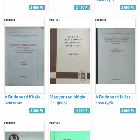
Babiczky Béla - Sz. Nagy Katalin
2 690 Ft
2 490 Ft
2 990 Ft
PARTNER
PARTNER
PARTNER
A Budapesti Királyi Pázmány Péter Tudományegyetem Bölcsészeti Karán az 1924/25-ik tanévben elfogadott doktori értekezések kivonatai
Magyar radiológiai bibliográfia (1945-1960)
A Budapesti Műszaki Egyetem oktatóinak és kutatóinak szakirodalmi munkássága, 1952-1961
Áldásy Antal (összeáll.)
Dr. Ujhelyi Adorján
Kósa Győző - Cholnoky Tiborné - Nosek Margit (szerk.)
2 290 Ft
4 990 Ft
3 990 Ft
PARTNER
PARTNER