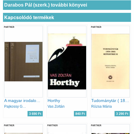
Darabos Pál (szerk.) további könyvei
Kapcsolódó termékek
PARTNER
PARTNER
A magyar irodalom és irodalomtudomány bibliográfiája 1966-1970 I-II.
Horthy
Tudománytár ( 1834-1844 ) repertórium
Pajkossy György (szerk.)
Vas Zoltán
Rózsa Mária
3 690 Ft
840 Ft
3 290 Ft
PARTNER
PARTNER
PARTNER