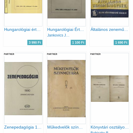
Hungarológiai értesítő 1990-1993. (4 évfolyam, 2 kötetben)
Hungarológiai Értesítő, XIII. évf. 3-4. szám (1994)
Általános zeneműjegyzék - Az Állami Könyvterjesztő Vállalat szakjegyzéke (1951)
Jankovics József (fel. szerk.)
3 990 Ft
1 100 Ft
1 690 Ft
PARTNER
PARTNER
PARTNER
Zenepedagógia 1990 - Zeneműjegyzék (Zeneműkiadó / Editio Musica Budapest)
Műkedvelők színműtára
Könyvtári osztályozás, I-II.