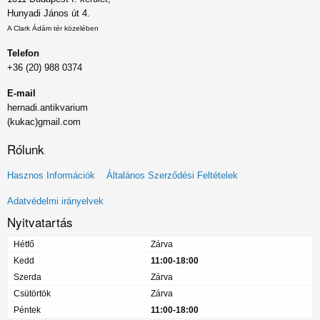
Hunyadi János út 4.
A Clark Ádám tér közelében
Telefon
+36 (20) 988 0374
E-mail
hernadi.antikvarium
(kukac)gmail.com
Rólunk
Lábléc
Hasznos Információk
Általános Szerződési Feltételek
menü
Adatvédelmi irányelvek
Nyitvatartás
Hétfő
Zárva
Kedd
11:00-18:00
Szerda
Zárva
Csütörtök
Zárva
Péntek
11:00-18:00