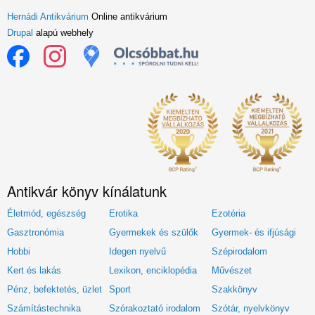
Hernádi Antikvárium
Online antikvárium
Drupal
alapú webhely
Antikvár könyv kínálatunk
Életmód, egészség
Erotika
Ezotéria
Gasztronómia
Gyermekek és szülők
Gyermek- és ifjúsági
Hobbi
Idegen nyelvű
Szépirodalom
Kert és lakás
Lexikon, enciklopédia
Művészet
Pénz, befektetés, üzlet
Sport
Szakkönyv
Számítástechnika
Szórakoztató irodalom
Szótár, nyelvkönyv