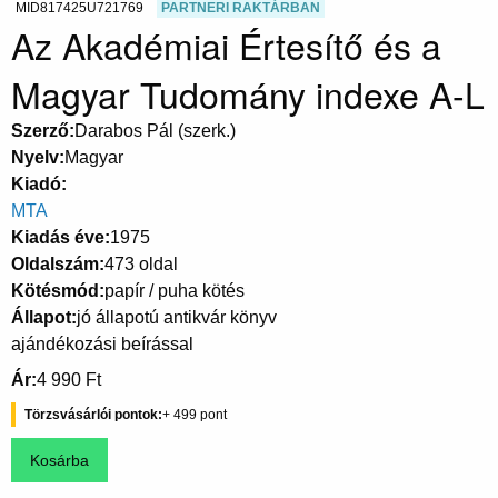
MID817425U721769
PARTNERI RAKTÁRBAN
Az Akadémiai Értesítő és a
Magyar Tudomány indexe A-L
Szerző
Darabos Pál (szerk.)
Nyelv
Magyar
Kiadó
MTA
Kiadás éve
1975
Oldalszám
473 oldal
Kötésmód
papír / puha kötés
Állapot
jó állapotú antikvár könyv
ajándékozási beírással
Ár
4 990 Ft
Törzsvásárlói pontok
499