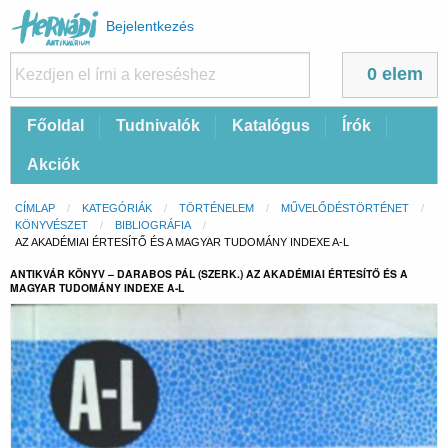
Felhasználói
Bejelentkezés
fiók
menüje
0 elem
Fő
Főoldal
Tudnivalók
Katalógus
Írók
navigáció
Akciók
Morzsa
CÍMLAP
KATEGÓRIÁK
TÖRTÉNELEM
MŰVELŐDÉSTÖRTÉNET
KÖNYVÉSZET
BIBLIOGRÁFIA
CURRENT:
AZ AKADÉMIAI ÉRTESÍTŐ ÉS A MAGYAR TUDOMÁNY INDEXE A-L
ANTIKVÁR KÖNYV – DARABOS PÁL (SZERK.) AZ AKADÉMIAI ÉRTESÍTŐ ÉS A
MAGYAR TUDOMÁNY INDEXE A-L