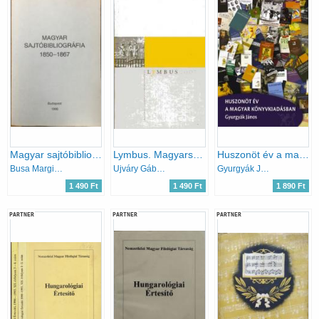
Magyar sajtóbibliográfia 1850-1867
Lymbus. Magyarságtudományi forrásközlemények 2007
Huszonöt év a magyar könyvkiadásban
Busa Margit (szerk.)
Ujváry Gábor (szerk.)
Gyurgyák János
1 490 Ft
1 490 Ft
1 890 Ft
PARTNER
PARTNER
PARTNER