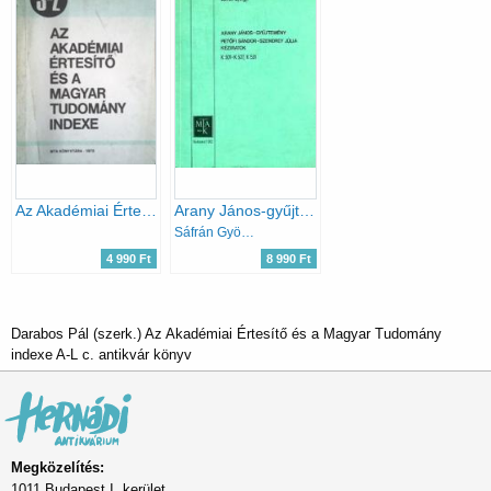
Az Akadémiai Értesítő és a Magyar Tudomány indexe S-Z
Arany János-gyűjtemény / Petőfi Sándor - Szendrey Júlia kéziratok
Sáfrán Györgyi
4 990 Ft
8 990 Ft
Darabos Pál (szerk.) Az Akadémiai Értesítő és a Magyar Tudomány
indexe A-L c. antikvár könyv
Megközelítés:
1011 Budapest I. kerület,