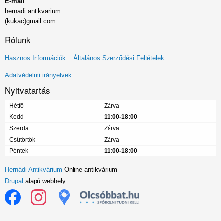
E-mail
hernadi.antikvarium
(kukac)gmail.com
Rólunk
Lábléc
Hasznos Információk
Általános Szerződési Feltételek
menü
Adatvédelmi irányelvek
Nyitvatartás
Hétfő
Zárva
Kedd
11:00-18:00
Szerda
Zárva
Csütörtök
Zárva
Péntek
11:00-18:00
Hernádi Antikvárium
Online antikvárium
Drupal
alapú webhely