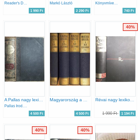
Reader's Digest Kiadó Kft.
Markó László
Könyvmíves Könyvkiadó
1 990 Ft
2 290 Ft
740 Ft
40%
A Pallas nagy lexikona IX. (Hehezet-Kacor)
Magyarország a XX. században I.- IV. (nem teljes)
Révai nagy lexikona 12. (Kontúr-Lovas)
Pallas Irod. és nyomdai Rt.
1 990 Ft
4 500 Ft
4 500 Ft
1 194 Ft
40%
40%