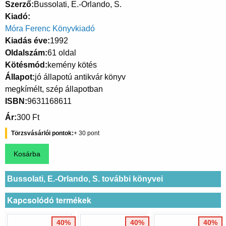
Szerző
Bussolati, E.-Orlando, S.
Kiadó
Móra Ferenc Könyvkiadó
Kiadás éve
1992
Oldalszám
61 oldal
Kötésmód
kemény kötés
Állapot
jó állapotú antikvár könyv
megkímélt, szép állapotban
ISBN
9631168611
Ár
300 Ft
Törzsvásárlói pontok
30
Bussolati, E.-Orlando, S. további könyvei
Kapcsolódó termékek
40%
40%
40%