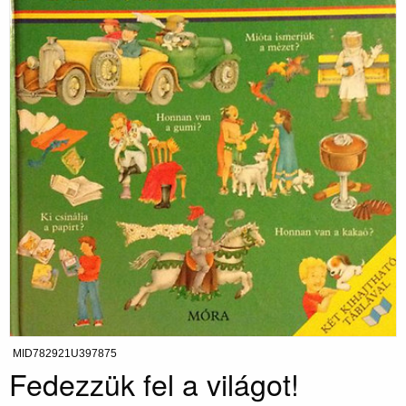
MID782921U397875
Fedezzük fel a világot!