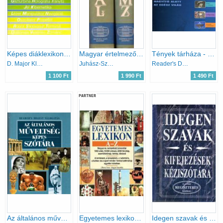
Képes diáklexikon - Technika
Magyar értelmező kéziszótár A-Ly - M-Zs - (két kötet)
Tények tárháza - Nagyító alatt az egész világ
D. Major Klára (szerk.)
Juhász-Szőke-O. Nagy-Kovalovszky
Reader's Digest Kiadó Kft.
1 100 Ft
1 990 Ft
1 490 Ft
PARTNER
Az általános műveltség képes szótára
Egyetemes lexikon A-Z
Idegen szavak és kifejezések kéziszótára