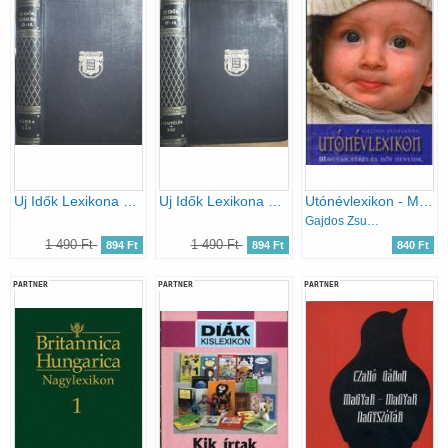
Uj Idők Lexikona 15-16.
Uj Idők Lexikona 17-18.
Utónévlexikon - Magyar férfi és női neveink
Gajdos Zsuzsanna
1 490 Ft
1 490 Ft
894 Ft
894 Ft
840 Ft
PARTNER
PARTNER
PARTNER