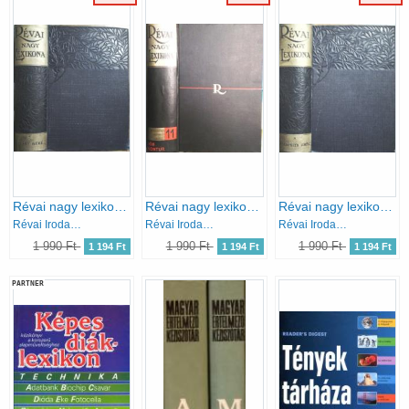
Révai nagy lexikona 2. (Arány-Beke)
Révai nagy lexikona 11. (Jób-Kontúr)
Révai nagy lexikona 8. (Földpálya-Grec)
Révai Irodalmi Intézet
Révai Irodalmi Intézet
Révai Irodalmi Intézet
1 990 Ft
1 990 Ft
1 990 Ft
1 194 Ft
1 194 Ft
1 194 Ft
PARTNER