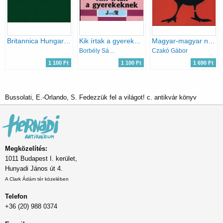
Britannica Hungarica Nagylexikon 1.
Kik írtak a gyerekeknek (Diák kislexikon)
Magyar-magyar nagyszótár
Borbély Sándor
Czakó Gábor
1 100 Ft
1 100 Ft
1 690 Ft
Bussolati, E.-Orlando, S. Fedezzük fel a világot! c. antikvár könyv
Megközelítés:
1011 Budapest I. kerület,
Hunyadi János út 4.
A Clark Ádám tér közelében
Telefon
+36 (20) 988 0374