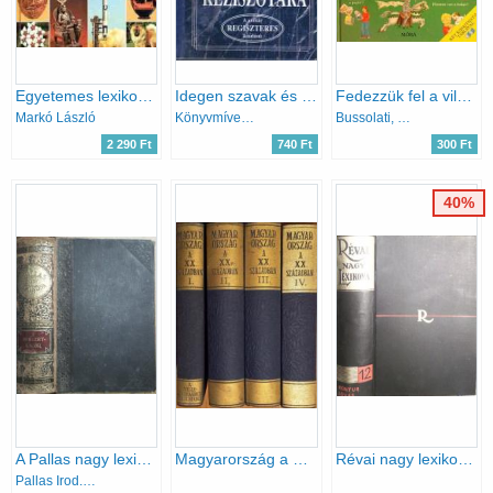
Egyetemes lexikon A-Z
Idegen szavak és kifejezések kéziszótára
Fedezzük fel a világot!
Markó László
Könyvmíves Könyvkiadó
Bussolati, E.-Orlando, S.
2 290 Ft
740 Ft
300 Ft
40%
A Pallas nagy lexikona IX. (Hehezet-Kacor)
Magyarország a XX. században I.- IV. (nem teljes)
Révai nagy lexikona 12. (Kontúr-Lovas)
Pallas Irod. és nyomdai Rt.