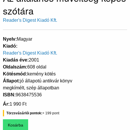
szótára
Reader's Digest Kiadó Kft.
Nyelv
Magyar
Kiadó
Reader's Digest Kiadó Kft.
Kiadás éve
2001
Oldalszám
608 oldal
Kötésmód
kemény kötés
Állapot
jó állapotú antikvár könyv
megkímélt, szép állapotban
ISBN
9638475536
Ár
1 990 Ft
Törzsvásárlói pontok
199