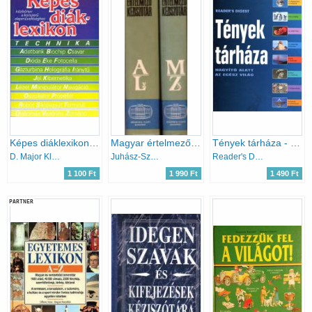
Képes diáklexikon - Technika
Magyar értelmező kéziszótár A-Ly - M-Zs - (két kötet)
Tények tárháza - Nagyító alatt az egész világ
D. Major Klára (szerk.)
Juhász-Szőke-O. Nagy-Kovalovszky
Reader's Digest Kiadó Kft.
1 100 Ft
1 990 Ft
1 490 Ft
PARTNER