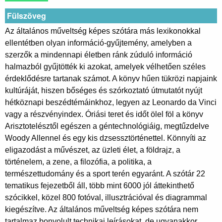
Fülszöveg
Az általános műveltség képes szótára más lexikonokkal
ellentétben olyan információ-gyűjtemény, amelyben a
szerzők a mindennapi életben ránk zúduló információ
halmazból gyűjtötték ki azokat, amelyek vélhetően széles
érdeklődésre tartanak számot. A könyv hűen tükrözi napjaink
kultúráját, hiszen bőséges és szórkoztató útmutatót nyújt
hétköznapi beszédtémáinkhoz, legyen az Leonardo da Vinci
vagy a részvényindex. Óriási teret és időt ölel föl a könyv
Arisztotelésztől egészen a géntechnológiáig, megtűzdelve
Woody Allennel és egy kis dzsessztörténettel. Könnyíti az
eligazodást a művészet, az üzleti élet, a földrajz, a
történelem, a zene, a filozófia, a politika, a
természettudomány és a sport terén egyaránt. A szótár 22
tematikus fejezetből áll, több mint 6000 jól áttekinthető
szócikkel, közel 800 fotóval, illusztrációval és diagrammal
kiegészítve. Az általános műveltség képes szótára nem
tartalmaz bonyolult technikai leírásokat, de ugyanakkor