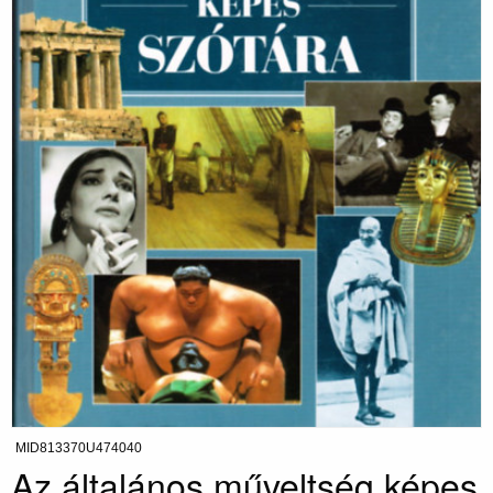
MID813370U474040
Az általános műveltség képes