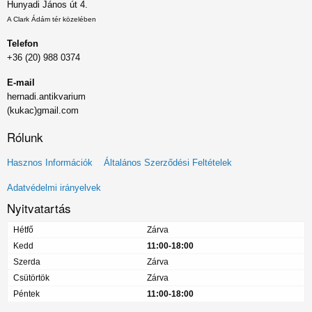
Hunyadi János út 4.
A Clark Ádám tér közelében
Telefon
+36 (20) 988 0374
E-mail
hernadi.antikvarium
(kukac)gmail.com
Rólunk
Lábléc
Hasznos Információk
Általános Szerződési Feltételek
menü
Adatvédelmi irányelvek
Nyitvatartás
Hétfő
Zárva
Kedd
11:00-18:00
Szerda
Zárva
Csütörtök
Zárva
Péntek
11:00-18:00