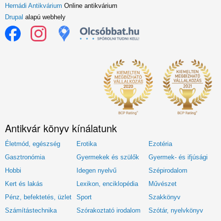
Hernádi Antikvárium
Online antikvárium
Drupal
alapú webhely
Antikvár könyv kínálatunk
Életmód, egészség
Erotika
Ezotéria
Gasztronómia
Gyermekek és szülők
Gyermek- és ifjúsági
Hobbi
Idegen nyelvű
Szépirodalom
Kert és lakás
Lexikon, enciklopédia
Művészet
Pénz, befektetés, üzlet
Sport
Szakkönyv
Számítástechnika
Szórakoztató irodalom
Szótár, nyelvkönyv