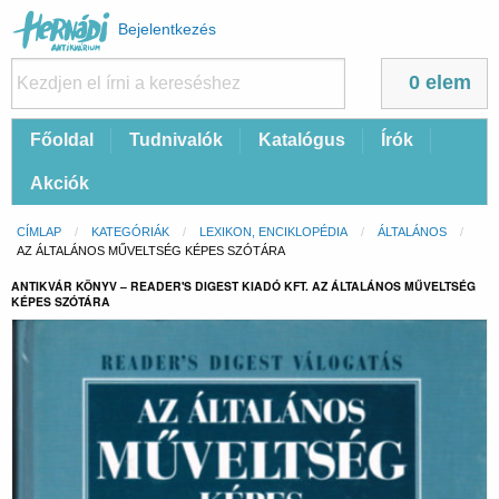
Felhasználói
Bejelentkezés
fiók
menüje
0 elem
Fő
Főoldal
Tudnivalók
Katalógus
Írók
navigáció
Akciók
Morzsa
CÍMLAP
KATEGÓRIÁK
LEXIKON, ENCIKLOPÉDIA
ÁLTALÁNOS
CURRENT:
AZ ÁLTALÁNOS MŰVELTSÉG KÉPES SZÓTÁRA
ANTIKVÁR KÖNYV – READER'S DIGEST KIADÓ KFT. AZ ÁLTALÁNOS MŰVELTSÉG
KÉPES SZÓTÁRA