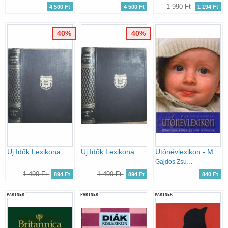
1 990 Ft
4 500 Ft
4 500 Ft
1 194 Ft
40%
40%
Uj Idők Lexikona 15-16.
Uj Idők Lexikona 17-18.
Utónévlexikon - Magyar férfi és női neveink
Gajdos Zsuzsanna
1 490 Ft
1 490 Ft
894 Ft
894 Ft
840 Ft
PARTNER
PARTNER
PARTNER