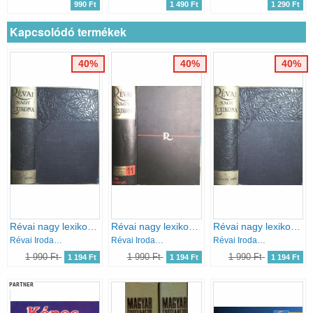
990 Ft
1 490 Ft
1 290 Ft
Kapcsolódó termékek
40%
40%
40%
Révai nagy lexikona 2. (Arány-Beke)
Révai nagy lexikona 11. (Jób-Kontúr)
Révai nagy lexikona 8. (Földpálya-Grec)
Révai Irodalmi Intézet
Révai Irodalmi Intézet
Révai Irodalmi Intézet
1 990 Ft
1 990 Ft
1 990 Ft
1 194 Ft
1 194 Ft
1 194 Ft
PARTNER