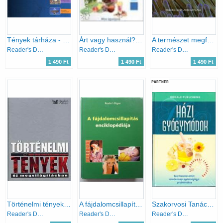
Tények tárháza - Nagyító alatt az egész világ
Árt vagy használ? - Mire ügyeljünk a mindennapi életben
A természet megfejtett titkai
Reader's Digest Kiadó Kft.
Reader's Digest Kiadó Kft.
Reader's Digest Kiadó Kft.
1 490 Ft
1 490 Ft
1 490 Ft
PARTNER
Történelmi tények-új megvilágításban
A fájdalomcsillapítás enciklopédiája
Szakorvosi Tanácsadó - Házi gyógymódok - Ezer hasznos ötlet mindennapi egészségügyi problémákra
Reader's Digest Kiadó Kft.
Reader's Digest Kiadó Kft.
Reader's Digest Kiadó Kft.