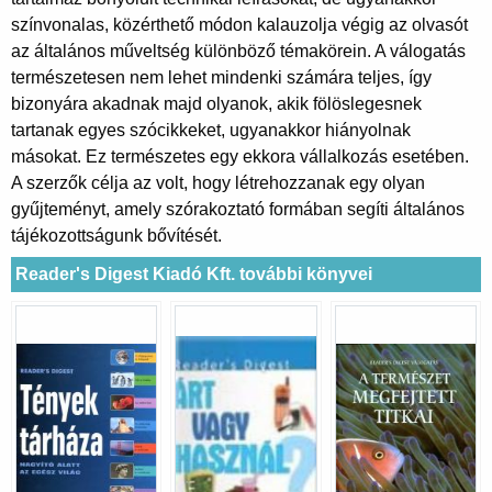
színvonalas, közérthető módon kalauzolja végig az olvasót
az általános műveltség különböző témakörein. A válogatás
természetesen nem lehet mindenki számára teljes, így
bizonyára akadnak majd olyanok, akik fölöslegesnek
tartanak egyes szócikkeket, ugyanakkor hiányolnak
másokat. Ez természetes egy ekkora vállalkozás esetében.
A szerzők célja az volt, hogy létrehozzanak egy olyan
gyűjteményt, amely szórakoztató formában segíti általános
tájékozottságunk bővítését.
Reader's Digest Kiadó Kft. további könyvei