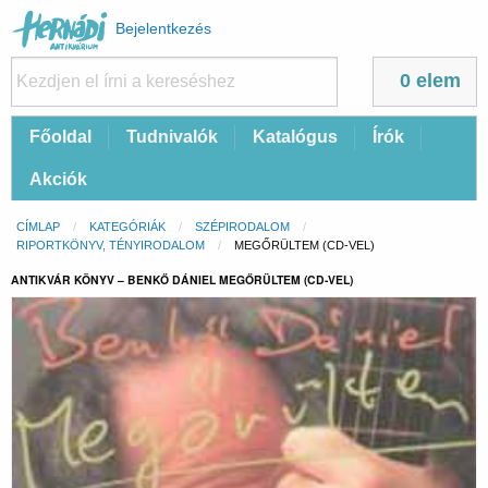
Felhasználói
Bejelentkezés
fiók
menüje
0 elem
Fő
Főoldal
Tudnivalók
Katalógus
Írók
navigáció
Akciók
Morzsa
CÍMLAP
KATEGÓRIÁK
SZÉPIRODALOM
RIPORTKÖNYV, TÉNYIRODALOM
CURRENT:
MEGŐRÜLTEM (CD-VEL)
ANTIKVÁR KÖNYV – BENKŐ DÁNIEL MEGŐRÜLTEM (CD-VEL)