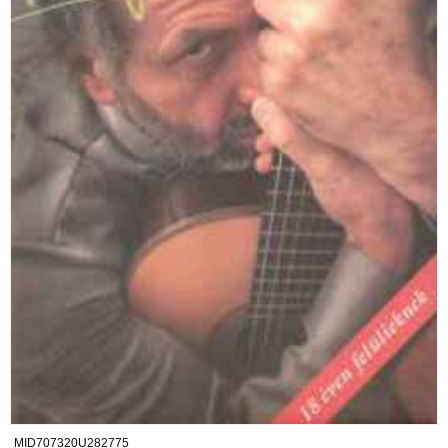
MID707320U282775