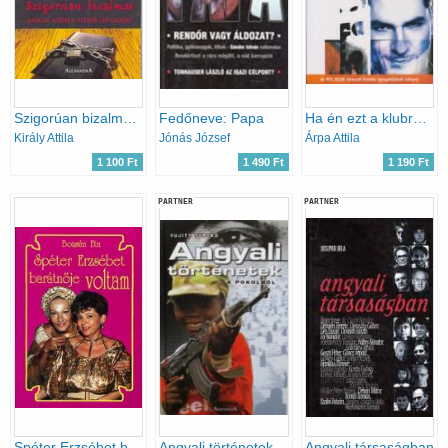
Szigorúan bizalmas (Szulák Andrea titkos levelezése)
Fedőneve: Papa
Ha én ezt a klubról egyszer elmesélem
Király Attila
Jónás József
Árpa Attila
1 100 Ft
1 490 Ft
1 190 Ft
PARTNER
PARTNER
Spéter Erzsébet barátnője voltam
Angyali történetek a pokolból
Angyali társaságban