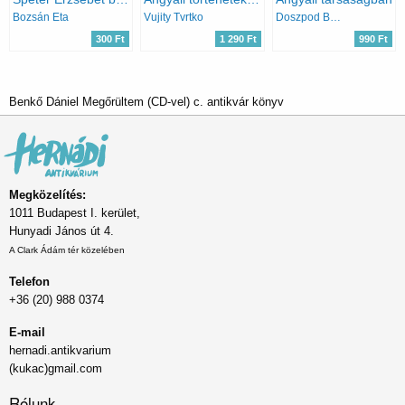
Bozsán Eta
Vujity Tvrtko
Doszpod Béla
300 Ft
1 290 Ft
990 Ft
Benkő Dániel Megőrültem (CD-vel) c. antikvár könyv
Megközelítés:
1011 Budapest I. kerület,
Hunyadi János út 4.
A Clark Ádám tér közelében
Telefon
+36 (20) 988 0374
E-mail
hernadi.antikvarium
(kukac)gmail.com
Rólunk