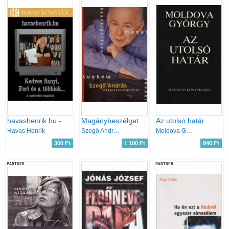
havashenrik.hu - Kedves Sanyi, Feri és a többiek...
Magánybeszélgetések
Az utolsó határ
Havas Henrik
Szegő András
Moldova György
300 Ft
1 100 Ft
840 Ft
PARTNER
PARTNER