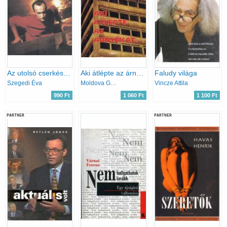
Az utolsó cserkész- Rendes Zoltán, RTL klub, Föld bolygó
Aki átlépte az árnyékát...
Faludy világa
Szegedi Éva
Moldova György
Vincze Attila
990 Ft
1 060 Ft
1 100 Ft
PARTNER
PARTNER