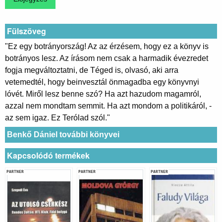
Fülszöveg
"Ez egy botrányország! Az az érzésem, hogy ez a könyv is
botrányos lesz. Az írásom nem csak a harmadik évezredet
fogja megváltoztatni, de Téged is, olvasó, aki arra
vetemedtél, hogy beinvesztál önmagadba egy könyvnyi
lóvét. Miről lesz benne szó? Ha azt hazudom magamról,
azzal nem mondtam semmit. Ha azt mondom a politikáról, -
az sem igaz. Ez Terólad szól."
Benkő Dániel további könyvei
Kapcsolódó termékek
PARTNER
PARTNER
PARTNER