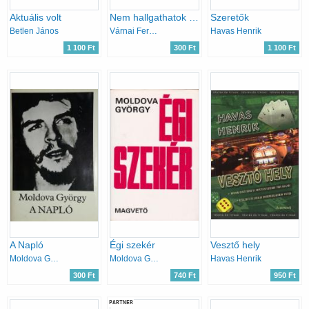
Aktuális volt
Nem hallgathatok tovább... (Egy újságíró vallomása)
Szeretők
Betlen János
Várnai Ferenc
Havas Henrik
1 100 Ft
300 Ft
1 100 Ft
A Napló
Égi szekér
Vesztő hely
Moldova György
Moldova György
Havas Henrik
300 Ft
740 Ft
950 Ft
PARTNER