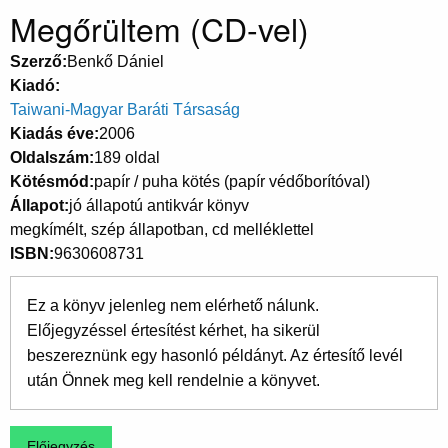
Megőrültem (CD-vel)
Szerző
Benkő Dániel
Kiadó
Taiwani-Magyar Baráti Társaság
Kiadás éve
2006
Oldalszám
189 oldal
Kötésmód
papír / puha kötés (papír védőborítóval)
Állapot
jó állapotú antikvár könyv
megkímélt, szép állapotban, cd melléklettel
ISBN
9630608731
Ez a könyv jelenleg nem elérhető nálunk.
Előjegyzéssel értesítést kérhet, ha sikerül
beszereznünk egy hasonló példányt. Az értesítő levél
után Önnek meg kell rendelnie a könyvet.