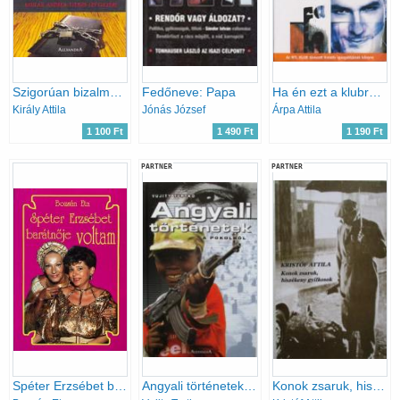
Szigorúan bizalmas (Szulák Andrea titkos levelezése)
Fedőneve: Papa
Ha én ezt a klubról egyszer elmesélem
Király Attila
Jónás József
Árpa Attila
1 100 Ft
1 490 Ft
1 190 Ft
PARTNER
PARTNER
Spéter Erzsébet barátnője voltam
Angyali történetek a pokolból
Konok zsaruk, hiszékeny gyilkosok