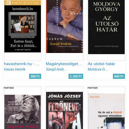
havashenrik.hu - Kedves Sanyi, Feri és a többiek...
Magánybeszélgetések
Az utolsó határ
Havas Henrik
Szegő András
Moldova György
300 Ft
1 100 Ft
840 Ft
PARTNER
PARTNER