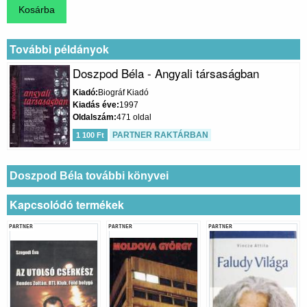
További példányok
Doszpod Béla - Angyali társaságban
Kiadó
Biográf Kiadó
Kiadás éve
1997
Oldalszám
471 oldal
PARTNER RAKTÁRBAN
1 100 Ft
Doszpod Béla további könyvei
Kapcsolódó termékek
PARTNER
PARTNER
PARTNER