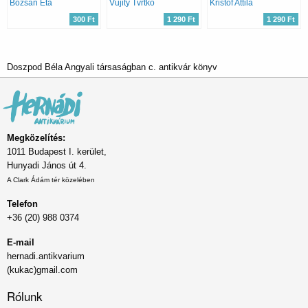
Bozsán Eta
Vujity Tvrtko
Kristóf Attila
300 Ft
1 290 Ft
1 290 Ft
Doszpod Béla Angyali társaságban c. antikvár könyv
Megközelítés:
1011 Budapest I. kerület,
Hunyadi János út 4.
A Clark Ádám tér közelében
Telefon
+36 (20) 988 0374
E-mail
hernadi.antikvarium
(kukac)gmail.com
Rólunk