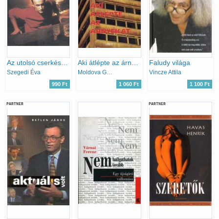
Az utolsó cserkész- Rendes Zoltán, RTL klub, Föld bolygó
Aki átlépte az árnyékát...
Faludy világa
Szegedi Éva
Moldova György
Vincze Attila
990 Ft
1 060 Ft
1 100 Ft
PARTNER
PARTNER