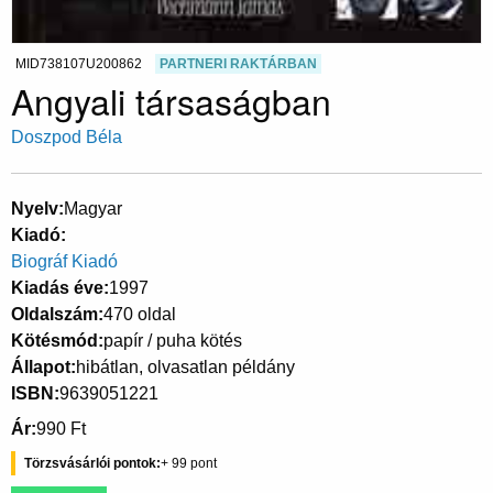
MID738107U200862
PARTNERI RAKTÁRBAN
Angyali társaságban
Doszpod Béla
Nyelv
Magyar
Kiadó
Biográf Kiadó
Kiadás éve
1997
Oldalszám
470 oldal
Kötésmód
papír / puha kötés
Állapot
hibátlan, olvasatlan példány
ISBN
9639051221
Ár
990 Ft
Törzsvásárlói pontok
99