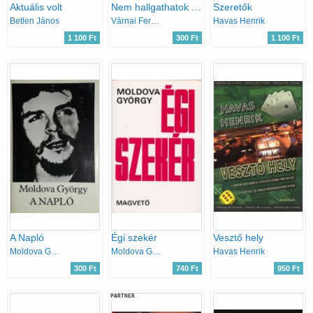
Aktuális volt
Nem hallgathatok tovább... (Egy újságíró vallomása)
Szeretők
Betlen János
Várnai Ferenc
Havas Henrik
1 100 Ft
300 Ft
1 100 Ft
A Napló
Égi szekér
Vesztő hely
Moldova György
Moldova György
Havas Henrik
300 Ft
740 Ft
950 Ft
PARTNER