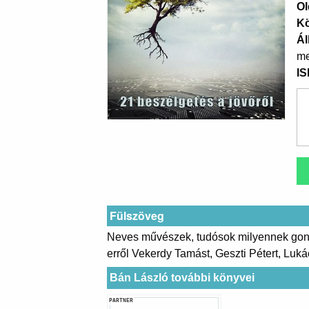
Ol
K
Ál
me
I
Fülszöveg
Neves művészek, tudósok milyennek gondo
erről Vekerdy Tamást, Geszti Pétert, Luká
Bán László további könyvei
PARTNER