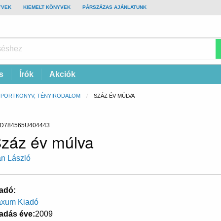
YVEK
KIEMELT KÖNYVEK
PÁRSZÁZAS AJÁNLATUNK
s
Írók
Akciók
IPORTKÖNYV, TÉNYIRODALOM
CURRENT:
SZÁZ ÉV MÚLVA
D784565U404443
záz év múlva
n László
adó
xum Kiadó
adás éve
2009