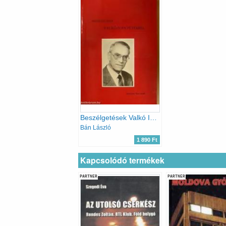
Beszélgetések Valkó Iván Péterrel
Bán László
1 890 Ft
Kapcsolódó termékek
PARTNER
PARTNER