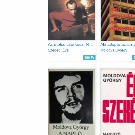
Az utolsó cserkész- Rendes Zoltán, RTL klub, Föld bolygó
Aki átlépte az árny
Szegedi Éva
Moldova György
990 Ft