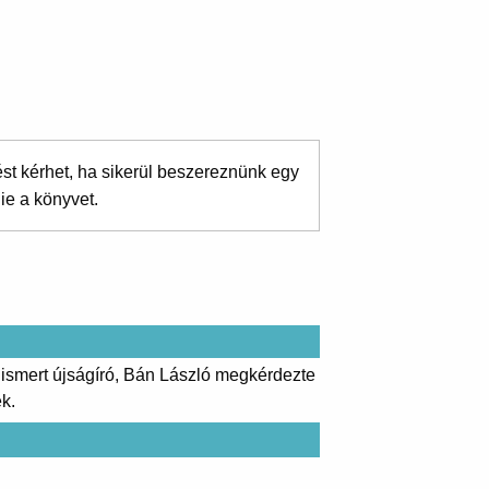
ést kérhet, ha sikerül beszereznünk egy
ie a könyvet.
 ismert újságíró, Bán László megkérdezte
k.