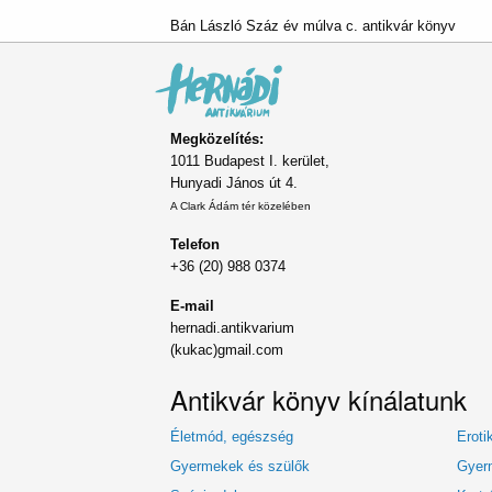
Bán László Száz év múlva c. antikvár könyv
Megközelítés:
1011 Budapest I. kerület,
Hunyadi János út 4.
A Clark Ádám tér közelében
Telefon
+36 (20) 988 0374
E-mail
hernadi.antikvarium
(kukac)gmail.com
Antikvár könyv kínálatunk
Életmód, egészség
Eroti
Gyermekek és szülők
Gyerm