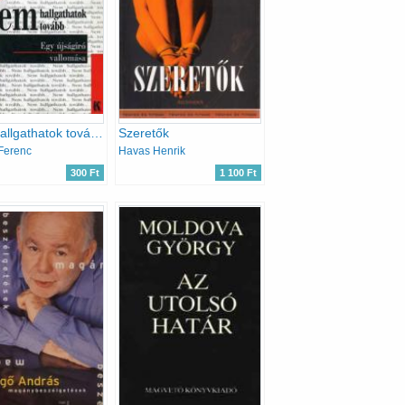
Nem hallgathatok tovább... (Egy újságíró vallomása)
Szeretők
Ferenc
Havas Henrik
300 Ft
1 100 Ft