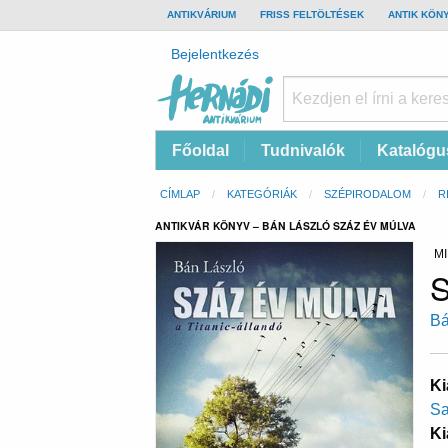
TOP
ANTIKVÁRIUM
FRISS FELTÖLTÉSEK
ANTIK KÖN
BAR
Felhasználói
Bejelentkezés
fiók
menüje
Hernádi
Fő
Főoldal
Tudnivalók
Katalógu
Antikvárium
navigáció
Online
Morzsa
CÍMLAP
KATEGÓRIÁK
SZÉPIRODALOM
R
antikvárium
ANTIKVÁR KÖNYV – BÁN LÁSZLÓ SZÁZ ÉV MÚLVA
MI
S
Bá
Ki
Sa
Ki