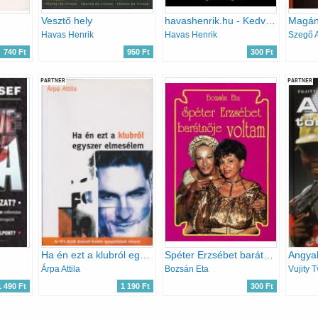
Vesztő hely
havashenrik.hu - Kedves Sanyi, Feri és a többiek...
Magán
Havas Henrik
Havas Henrik
Szegő 
740 Ft
950 Ft
300 Ft
PARTNER
PARTNER
Ha én ezt a klubról egyszer elmesélem
Spéter Erzsébet barátnője voltam
Árpa Attila
Bozsán Eta
Vujity T
1 490 Ft
1 190 Ft
300 Ft