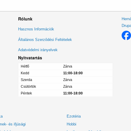
Rólunk
Herná
Drupa
Lábléc
Hasznos Információk
menü
Általános Szerződési Feltételek
Adatvédelmi irányelvek
Nyitvatartás
Hétfő
Zárva
Kedd
11:00-18:00
Szerda
Zárva
Csütörtök
Zárva
Péntek
11:00-18:00
ka
Ezotéria
ek- és ifjúsági
Hobbi