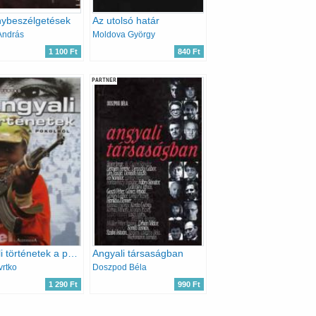
ybeszélgetések
Az utolsó határ
András
Moldova György
1 100 Ft
840 Ft
PARTNER
Angyali történetek a pokolból
Angyali társaságban
vrtko
Doszpod Béla
1 290 Ft
990 Ft