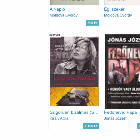
A Napló
Égi szekér
Moldova György
Moldova György
300 Ft
PARTNER
Szigorúan bizalmas (Szulák Andrea titkos levelezése)
Fedőneve: Papa
Király Attila
Jónás József
1 100 Ft