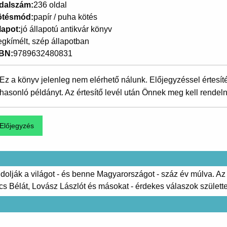
dalszám
236 oldal
ötésmód
papír / puha kötés
lapot
jó állapotú antikvár könyv
gkímélt, szép állapotban
SBN
9789632480831
Ez a könyv jelenleg nem elérhető nálunk. Előjegyzéssel értesít
hasonló példányt. Az értesítő levél után Önnek meg kell rendeln
lják a világot - és benne Magyarországot - száz év múlva. Az
cs Bélát, Lovász Lászlót és másokat - érdekes válaszok születte