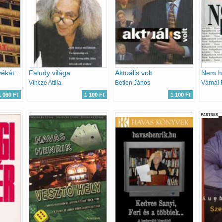
ékát...
Faludy világa
Aktuális volt
Vincze Attila
Betlen János
Várnai 
1 060 Ft
1 100 Ft
1 100 Ft
PARTNER