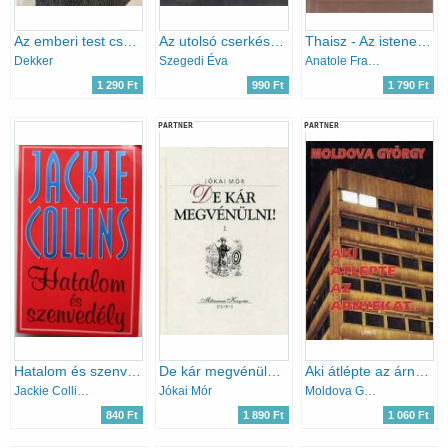
Az emberi test csodái
Az utolsó cserkész- Rendes Zoltán, RTL klub, Föld bolygó
Thaisz - Az istenek szomjaznak
Dekker
Szegedi Éva
Anatole France
1 290 Ft
990 Ft
1 790 Ft
PARTNER
PARTNER
Hatalom és szenvedély
De kár megvénülni! I-II.
Aki átlépte az árnyékát...
Jackie Collins
Jókai Mór
Moldova György
840 Ft
1 890 Ft
1 060 Ft