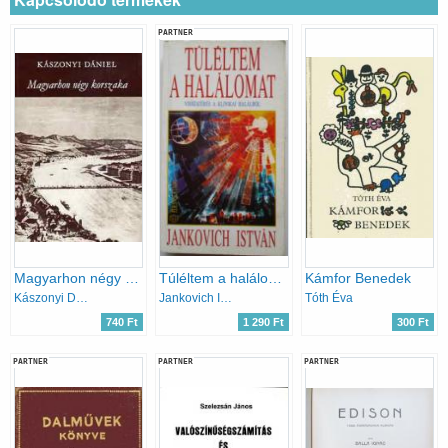
PARTNER
Magyarhon négy korszaka
Túléltem a halálomat
Kámfor Benedek
Kászonyi Dániel
Jankovich István
Tóth Éva
740 Ft
1 290 Ft
300 Ft
PARTNER
PARTNER
PARTNER