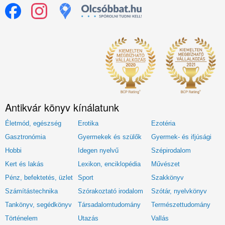
Antikvár könyv kínálatunk
Életmód, egészség
Erotika
Ezotéria
Gasztronómia
Gyermekek és szülők
Gyermek- és ifjúsági
Hobbi
Idegen nyelvű
Szépirodalom
Kert és lakás
Lexikon, enciklopédia
Művészet
Pénz, befektetés, üzlet
Sport
Szakkönyv
Számítástechnika
Szórakoztató irodalom
Szótár, nyelvkönyv
Tankönyv, segédkönyv
Társadalomtudomány
Természettudomány
Történelem
Utazás
Vallás