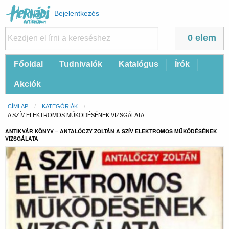
Felhasználói
Bejelentkezés
fiók
menüje
0 elem
Fő
Főoldal
Tudnivalók
Katalógus
Írók
navigáció
Akciók
Morzsa
CÍMLAP
KATEGÓRIÁK
CURRENT:
A SZÍV ELEKTROMOS MŰKÖDÉSÉNEK VIZSGÁLATA
ANTIKVÁR KÖNYV – ANTALÓCZY ZOLTÁN A SZÍV ELEKTROMOS MŰKÖDÉSÉNEK
VIZSGÁLATA