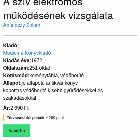
A szív elektromos
működésének vizsgálata
Antalóczy Zoltán
Kiadó
Medicina Könyvkiadó
Kiadás éve
1972
Oldalszám
251 oldal
Kötésmód
keménytábla, védőborító
Állapot
jó állapotú antikvár könyv
kopottas védőborító kisebb gyűrődésekkel és
szakadásokkal
Ár
2 690 Ft
Törzsvásárlói pontok
269