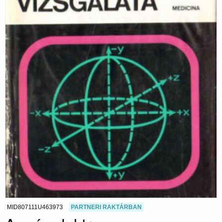
MID807111U463973
PARTNERI RAKTÁRBAN