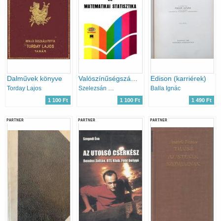
Dalművek könyve
Valószínűségszámítás és matematikai statisztika (Szelezsán)
Edison (karriérek)
Torday Lajos
Szelezsán János
Balla Ignác
1 100 Ft
1 100 Ft
1 490 Ft
PARTNER
PARTNER
PARTNER