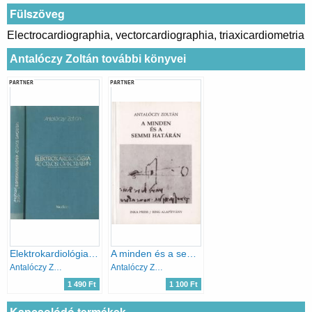
Fülszöveg
Electrocardiographia, vectorcardiographia, triaxicardiometria
Antalóczy Zoltán további könyvei
PARTNER
PARTNER
Elektrokardiológia az orvosi gyakorlatban
A minden és a semmi határán
Antalóczy Zoltán
Antalóczy Zoltán
1 490 Ft
1 100 Ft
Kapcsolódó termékek