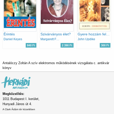
Érintés
Szivárványos élet?
Gyere hozzám feleségül
Daniel Keyes
Margarett Fábry
John Updike
840 Ft
2 390 Ft
300 Ft
Antalóczy Zoltán A szív elektromos működésének vizsgálata c. antikvár
könyv
Megközelítés:
1011 Budapest I. kerület,
Hunyadi János út 4.
A Clark Ádám tér közelében