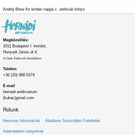
Andrej Bitov Az ember napjai c. antikvár könyv
Megközelítés:
1011 Budapest I. kerület,
Hunyadi János út 4.
A Clark Ádám tér közelében
Telefon
+36 (20) 988 0374
E-mail
hernadi.antikvarium
(kukac)gmail.com
Rólunk
Lábléc
Hasznos Információk
Általános Szerződési Feltételek
menü
Adatvédelmi irányelvek