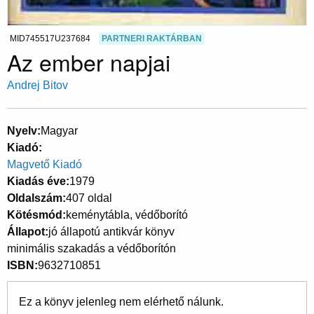
MID745517U237684
PARTNERI RAKTÁRBAN
Az ember napjai
Andrej Bitov
Nyelv
Magyar
Kiadó
Magvető Kiadó
Kiadás éve
1979
Oldalszám
407 oldal
Kötésmód
keménytábla, védőborító
Állapot
jó állapotú antikvár könyv
minimális szakadás a védőborítón
ISBN
9632710851
Ez a könyv jelenleg nem elérhető nálunk.