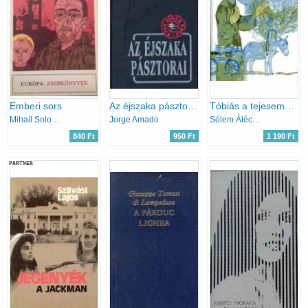
Emberi sors
Az éjszaka pásztorai
Tóbiás a tejesember
Mihail Solohov
Jorge Amado
Sólem Áléchem
840 Ft
950 Ft
1 190 Ft
PARTNER