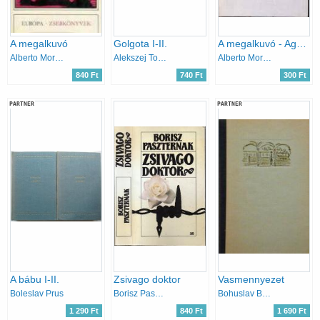
A megalkuvó
Golgota I-II.
A megalkuvó - Agostino
Alberto Moravia
Alekszej Tolsztoj
Alberto Moravia
840 Ft
740 Ft
300 Ft
PARTNER
PARTNER
A bábu I-II.
Zsivago doktor
Vasmennyezet
Boleslav Prus
Borisz Paszternak
Bohuslav Brezovsky
1 290 Ft
840 Ft
1 690 Ft