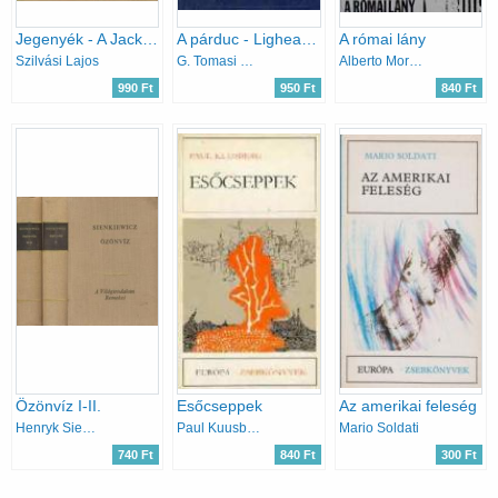
Jegenyék - A Jackman
A párduc - Lighea (A világirodalom klasszikusai)
A római lány
Szilvási Lajos
G. Tomasi di Lampedusa
Alberto Moravia
990 Ft
950 Ft
840 Ft
Özönvíz I-II.
Esőcseppek
Az amerikai feleség
Henryk Sienkiewicz
Paul Kuusberg
Mario Soldati
740 Ft
840 Ft
300 Ft