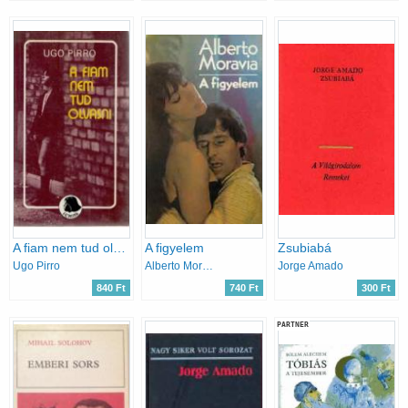
A fiam nem tud olvasni
A figyelem
Zsubiabá
Ugo Pirro
Alberto Moravia
Jorge Amado
840 Ft
740 Ft
300 Ft
PARTNER