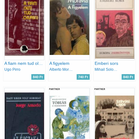
A fiam nem tud olvasni
A figyelem
Emberi sors
Ugo Pirro
Alberto Moravia
Mihail Solohov
840 Ft
740 Ft
840 Ft
PARTNER
PARTNER