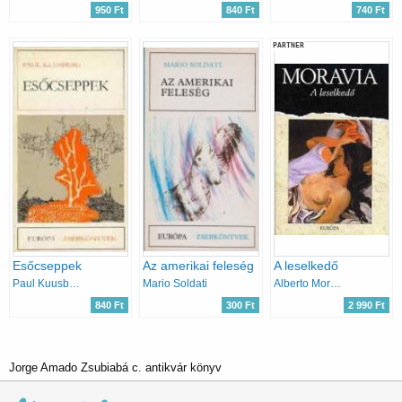
950 Ft
840 Ft
740 Ft
PARTNER
Esőcseppek
Az amerikai feleség
A leselkedő
Paul Kuusberg
Mario Soldati
Alberto Moravia
840 Ft
300 Ft
2 990 Ft
Jorge Amado Zsubiabá c. antikvár könyv