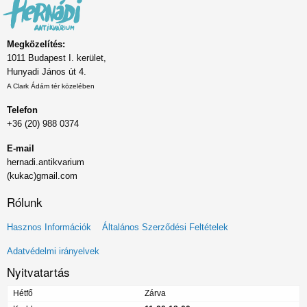
Megközelítés:
1011 Budapest I. kerület,
Hunyadi János út 4.
A Clark Ádám tér közelében
Telefon
+36 (20) 988 0374
E-mail
hernadi.antikvarium
(kukac)gmail.com
Rólunk
Lábléc
Hasznos Információk
Általános Szerződési Feltételek
menü
Adatvédelmi irányelvek
Nyitvatartás
Hétfő
Zárva