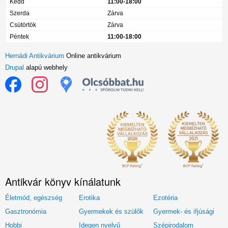
Kedd
11:00-18:00
Szerda
Zárva
Csütörtök
Zárva
Péntek
11:00-18:00
Hernádi Antikvárium
Online antikvárium
Drupal
alapú webhely
Antikvár könyv kínálatunk
Életmód, egészség
Erotika
Ezotéria
Gasztronómia
Gyermekek és szülők
Gyermek- és ifjúsági
Hobbi
Idegen nyelvű
Szépirodalom