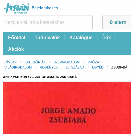
Felhasználói
Bejelentkezés
fiók
menüje
0 elem
Fő
Főoldal
Tudnivalók
Katalógus
Írók
navigáció
Akciók
Morzsa
CÍMLAP
KATEGÓRIÁK
SZÉPIRODALOM
PRÓZA
VILÁGIRODALOM
REGÉNYEK
20. SZÁZAD
EGYÉB
CURRENT:
ZSUBIABÁ
ANTIKVÁR KÖNYV – JORGE AMADO ZSUBIABÁ