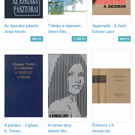
Az éjszaka pásztorai
Tóbiás a tejesember
Jegenyék - A Jackman
Jorge Amado
Sólem Áléchem
Szilvási Lajos
950 Ft
1 190 Ft
990 Ft
A párduc - Lighea (A világirodalom klasszikusai)
A római lány
Özönvíz I-II.
G. Tomasi di Lampedusa
Alberto Moravia
Henryk Sienkiewicz