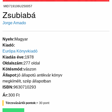
MID719106U250057
Zsubiabá
Jorge Amado
Nyelv
Magyar
Kiadó
Európa Könyvkiadó
Kiadás éve
1978
Oldalszám
277 oldal
Kötésmód
vászon
Állapot
jó állapotú antikvár könyv
megkímélt, szép állapotban
ISBN
9630710293
Ár
300 Ft
Törzsvásárlói pontok
30