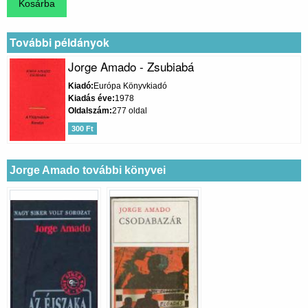
További példányok
Jorge Amado - Zsubiabá
Kiadó
Európa Könyvkiadó
Kiadás éve
1978
Oldalszám
277 oldal
300 Ft
Jorge Amado további könyvei