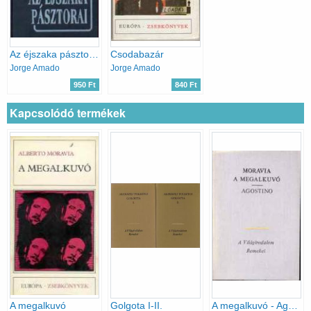
Az éjszaka pásztorai
Csodabazár
Jorge Amado
Jorge Amado
950 Ft
840 Ft
Kapcsolódó termékek
A megalkuvó
Golgota I-II.
A megalkuvó - Agostino