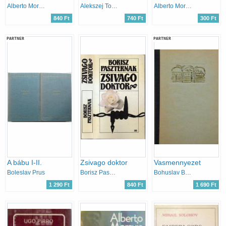
Alberto Moravia
Alekszej Tolsztoj
Alberto Moravia
840 Ft
740 Ft
300 Ft
PARTNER
PARTNER
A bábu I-II.
Zsivago doktor
Vasmennyezet
Boleslav Prus
Borisz Paszternak
Bohuslav Brezovsky
1 290 Ft
840 Ft
1 690 Ft