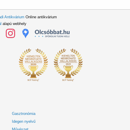
di Antikvárium
Online antikvárium
l
alapú webhely
Gasztronómia
Idegen nyelvű
Művészet