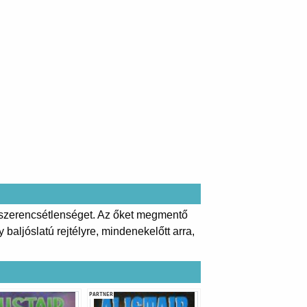
 a szerencsétlenséget. Az őket megmentő
aljóslatú rejtélyre, mindenekelőtt arra,
PARTNER