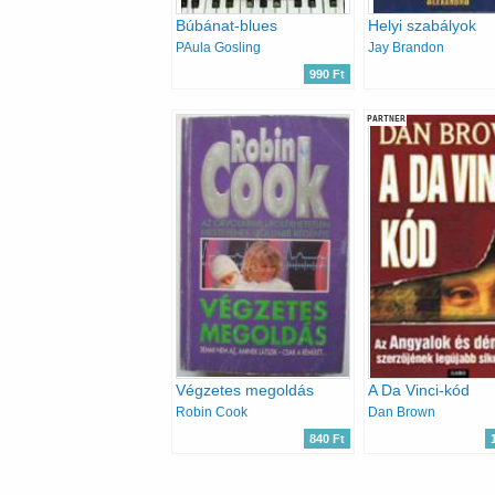
Búbánat-blues
Helyi szabályok
PAula Gosling
Jay Brandon
990 Ft
PARTNER
Végzetes megoldás
A Da Vinci-kód
Robin Cook
Dan Brown
840 Ft