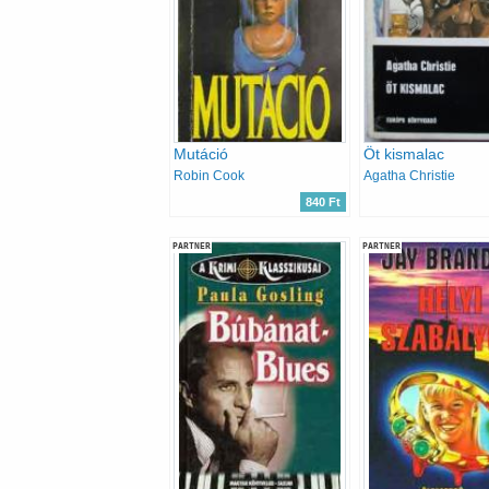
Mutáció
Öt kismalac
Robin Cook
Agatha Christie
840 Ft
PARTNER
PARTNER