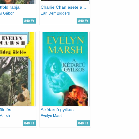
föld rabjai
Charlie Chan esete a kínai papagájjal
yi Gábor
Earl Derr Biggers
840 Ft
840 Ft
ölelés
A kétarcú gyilkos
 Marsh
Evelyn Marsh
840 Ft
840 Ft