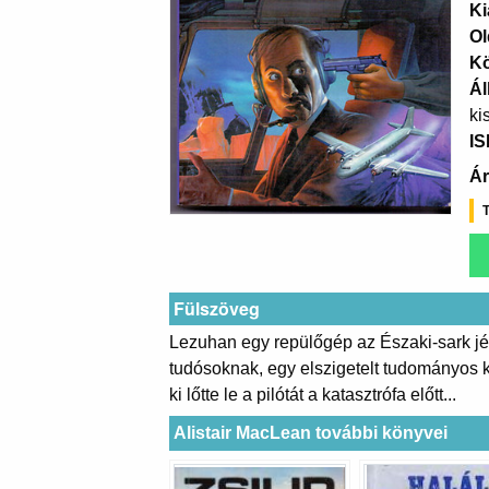
Ki
Ol
K
Ál
ki
I
Ár
T
Fülszöveg
Lezuhan egy repülőgép az Északi-sark jég
tudósoknak, egy elszigetelt tudományos ku
ki lőtte le a pilótát a katasztrófa előtt...
Alistair MacLean további könyvei