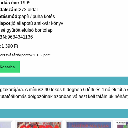
adás éve
1995
dalszám
272 oldal
ötésmód
papír / puha kötés
lapot
jó állapotú antikvár könyv
ssé gyűrött elülső borítólap
SBN
9634341136
1 390 Ft
örzsvásárlói pontok
139
takarójára. A mínusz 40 fokos hidegben 6 férfi és 4 nő éli túl
tatóállomás dolgozóinak azonban választ kell találniuk néhány b
PARTNER