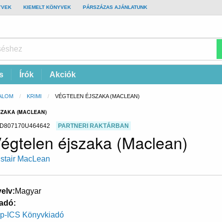
YVEK
KIEMELT KÖNYVEK
PÁRSZÁZAS AJÁNLATUNK
s
Írók
Akciók
ALOM
KRIMI
CURRENT:
VÉGTELEN ÉJSZAKA (MACLEAN)
SZAKA (MACLEAN)
D807170U464642
PARTNERI RAKTÁRBAN
égtelen éjszaka (Maclean)
istair MacLean
elv
Magyar
adó
p-ICS Könyvkiadó