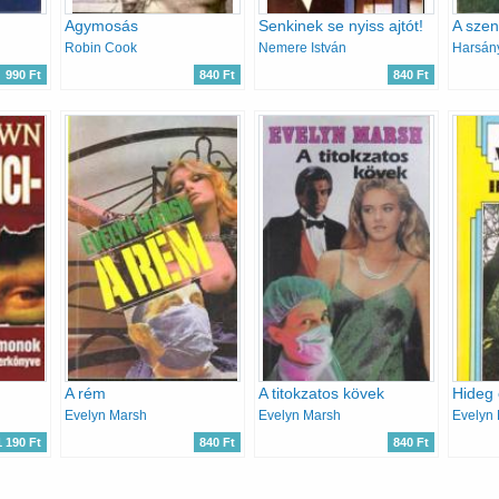
Agymosás
Senkinek se nyiss ajtót!
A szent
Robin Cook
Nemere István
Harsán
990 Ft
840 Ft
840 Ft
A rém
A titokzatos kövek
Hideg 
Evelyn Marsh
Evelyn Marsh
Evelyn
1 190 Ft
840 Ft
840 Ft