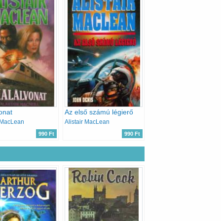
onat
Az első számú légierő
r MacLean
Alistair MacLean
990 Ft
990 Ft