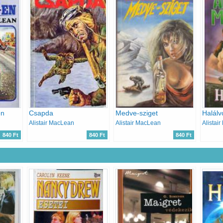
en
Csapda
Medve-sziget
Halálv
Alistair MacLean
Alistair MacLean
Alistai
840 Ft
840 Ft
840 Ft