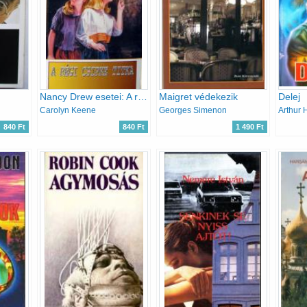
Nancy Drew esetei: A régi csipke titka
Maigret védekezik
Delej
Carolyn Keene
Georges Simenon
Arthur 
840 Ft
840 Ft
1 490 Ft