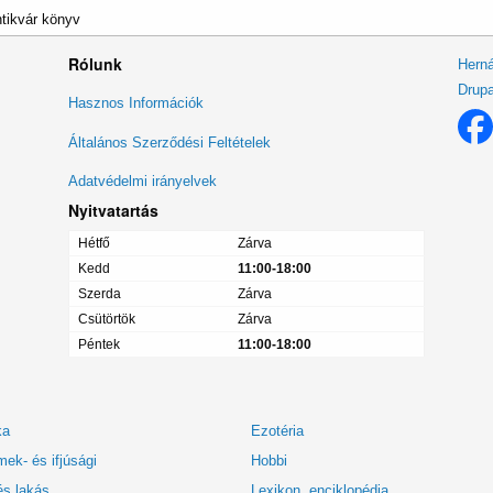
ntikvár könyv
Rólunk
Herná
Drupa
Lábléc
Hasznos Információk
menü
Általános Szerződési Feltételek
Adatvédelmi irányelvek
Nyitvatartás
Hétfő
Zárva
Kedd
11:00-18:00
Szerda
Zárva
Csütörtök
Zárva
Péntek
11:00-18:00
ka
Ezotéria
ek- és ifjúsági
Hobbi
és lakás
Lexikon, enciklopédia