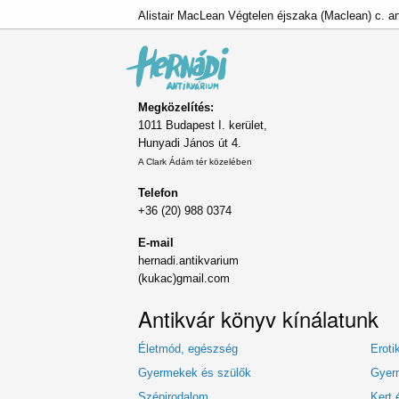
Alistair MacLean Végtelen éjszaka (Maclean) c. a
Megközelítés:
1011 Budapest I. kerület,
Hunyadi János út 4.
A Clark Ádám tér közelében
Telefon
+36 (20) 988 0374
E-mail
hernadi.antikvarium
(kukac)gmail.com
Antikvár könyv kínálatunk
Életmód, egészség
Eroti
Gyermekek és szülők
Gyerm
Szépirodalom
Kert 