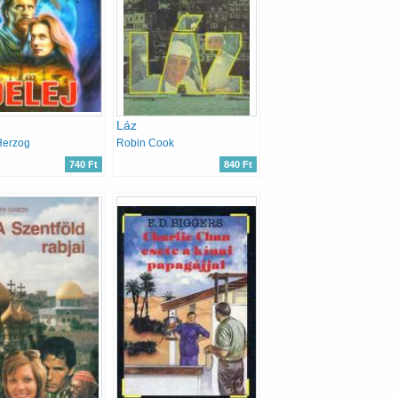
Láz
Herzog
Robin Cook
740 Ft
840 Ft