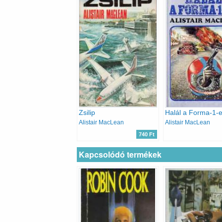
Zsilip
Halál a Forma-1-
Alistair MacLean
Alistair MacLean
740 Ft
Kapcsolódó termékek