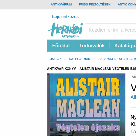
TOP
ANTIKVÁRIUM
FRISS FELTÖLTÉSEK
ANTIK KÖN
BAR
Felhasználói
Bejelentkezés
fiók
menüje
Hernádi
Fő
Főoldal
Tudnivalók
Katalógu
Antikvárium
navigáció
Online
Morzsa
CÍMLAP
KATEGÓRIÁK
SZÓRAKOZTATÓ IROD
antikvárium
ANTIKVÁR KÖNYV – ALISTAIR MACLEAN VÉGTELEN ÉJ
MI
V
Al
Ny
Ki
La