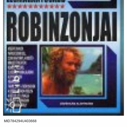
MID784294U403668