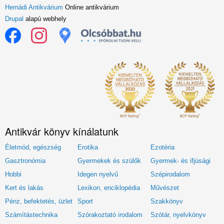
Hernádi Antikvárium
Online antikvárium
Drupal
alapú webhely
Antikvár könyv kínálatunk
Életmód, egészség
Erotika
Ezotéria
Gasztronómia
Gyermekek és szülők
Gyermek- és ifjúsági
Hobbi
Idegen nyelvű
Szépirodalom
Kert és lakás
Lexikon, enciklopédia
Művészet
Pénz, befektetés, üzlet
Sport
Szakkönyv
Számítástechnika
Szórakoztató irodalom
Szótár, nyelvkönyv