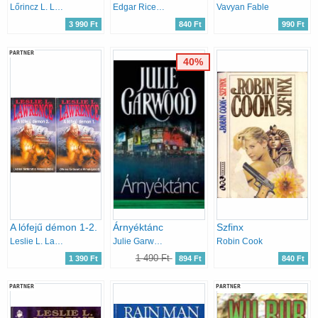
Lőrincz L. László
Edgar Rice Burroughs
Vavyan Fable
3 990 Ft
840 Ft
990 Ft
PARTNER
40%
A lófejű démon 1-2.
Árnyéktánc
Szfinx
Leslie L. Lawrence
Julie Garwood
Robin Cook
1 490 Ft
1 390 Ft
894 Ft
840 Ft
PARTNER
PARTNER