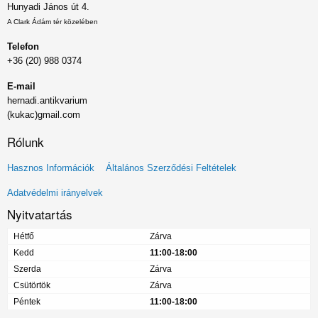
Hunyadi János út 4.
A Clark Ádám tér közelében
Telefon
+36 (20) 988 0374
E-mail
hernadi.antikvarium
(kukac)gmail.com
Rólunk
Lábléc
Hasznos Információk
Általános Szerződési Feltételek
menü
Adatvédelmi irányelvek
Nyitvatartás
Hétfő
Zárva
Kedd
11:00-18:00
Szerda
Zárva
Csütörtök
Zárva
Péntek
11:00-18:00