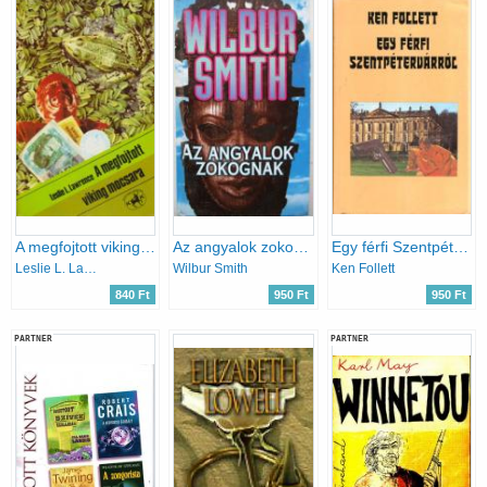
A megfojtott viking mocsara
Az angyalok zokognak
Egy férfi Szentpétervárról
Leslie L. Lawrence
Wilbur Smith
Ken Follett
840 Ft
950 Ft
950 Ft
PARTNER
PARTNER