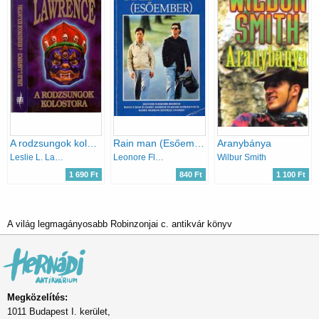
A rodzsungok kolostora
Rain man (Esőember)
Aranybánya
Leslie L. Lawrence
Leonore Fleischer
Wilbur Smith
1 690 Ft
840 Ft
1 100 Ft
A világ legmagányosabb Robinzonjai c. antikvár könyv
Megközelítés:
1011 Budapest I. kerület,