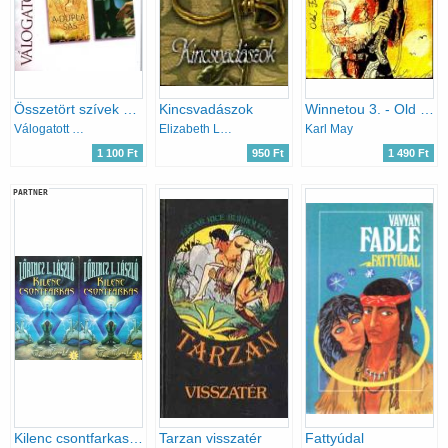
Összetört szívek szállodája - A kétperces szabály - A dupla sas - A zongorista
Kincsvadászok
Winnetou 3. - Old Firehand
Válogatott könyvek
Elizabeth Lowell
Karl May
1 100 Ft
950 Ft
1 490 Ft
PARTNER
Kilenc csontfarkas 1-2.
Tarzan visszatér
Fattyúdal