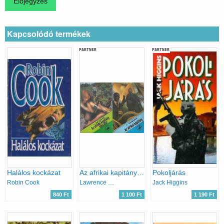
Kapcsolódó termékek
PARTNER
PARTNER
Halálos kockázat
Az afrikai kapitány + Az afrikai kapitány visszatér
Pokoljárás
Robin Cook
Lawrence Sanders
Jack Higgins
840 Ft
1 100 Ft
1 190 Ft