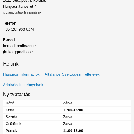
1011 Budapest I. kerület,
Hunyadi János út 4.
A Clark Ádám tér közelében
Telefon
+36 (20) 988 0374
E-mail
hernadi.antikvarium
(kukac)gmail.com
Rólunk
Lábléc
Hasznos Információk
Általános Szerződési Feltételek
menü
Adatvédelmi irányelvek
Nyitvatartás
Hétfő
Zárva
Kedd
11:00-18:00
Szerda
Zárva
Csütörtök
Zárva
Péntek
11:00-18:00