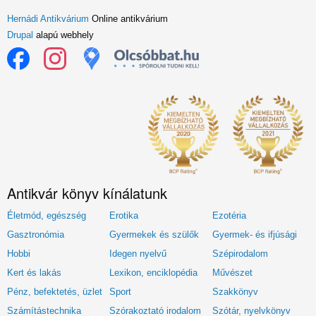
Hernádi Antikvárium
Online antikvárium
Drupal
alapú webhely
Antikvár könyv kínálatunk
Életmód, egészség
Erotika
Ezotéria
Gasztronómia
Gyermekek és szülők
Gyermek- és ifjúsági
Hobbi
Idegen nyelvű
Szépirodalom
Kert és lakás
Lexikon, enciklopédia
Művészet
Pénz, befektetés, üzlet
Sport
Szakkönyv
Számítástechnika
Szórakoztató irodalom
Szótár, nyelvkönyv