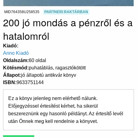
MID764358U258535
PARTNERI RAKTÁRBAN
200 jó mondás a pénzről és a
hatalomról
Kiadó
Anno Kiadó
Oldalszám
60 oldal
Kötésmód
puhatáblás, ragasztókötött
Állapot
jó állapotú antikvár könyv
ISBN
9633751144
Ez a könyv jelenleg nem elérhető nálunk.
Előjegyzéssel értesítést kérhet, ha sikerül
beszereznünk egy hasonló példányt. Az értesítő levél
után Önnek meg kell rendelnie a könyvet.