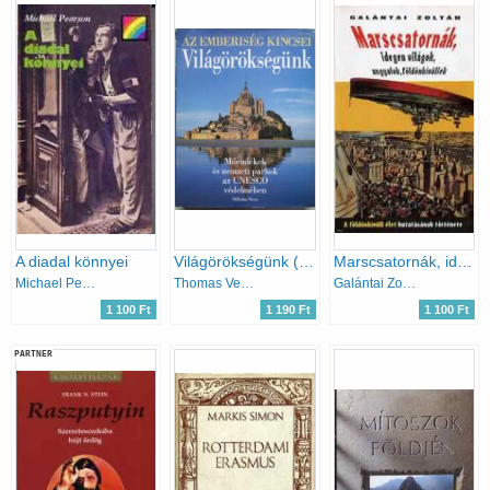
A diadal könnyei
Világörökségünk (Az emberiség kincsei)
Marscsatornák, idegen világok, angyalok, földönkívüliek
Michael Pearson
Thomas Veser
Galántai Zoltán
1 100 Ft
1 190 Ft
1 100 Ft
PARTNER