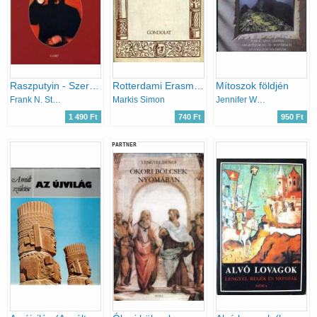
Raszputyin - Szerzetescsuhába bújt ördög
Rotterdami Erasmus
Mítoszok földjén
Frank N. Stein
Markis Simon
Jennifer Westwood
1 490 Ft
740 Ft
950 Ft
PARTNER