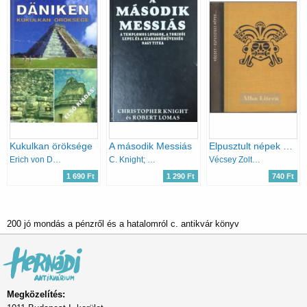
Kukulkan öröksége
A második Messiás
Elpusztult népek elpusztult kultúrák
Erich von Däniken
C. Knight; R. Lomas
Vécsey Zoltán
1 690 Ft
1 290 Ft
740 Ft
200 jó mondás a pénzről és a hatalomról c. antikvár könyv
Megközelítés: