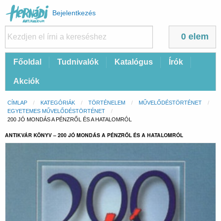
Felhasználói
Bejelentkezés
fiók
menüje
0 elem
Fő
Főoldal
Tudnivalók
Katalógus
Írók
navigáció
Akciók
Morzsa
CÍMLAP
KATEGÓRIÁK
TÖRTÉNELEM
MŰVELŐDÉSTÖRTÉNET
EGYETEMES MŰVELŐDÉSTÖRTÉNET
CURRENT:
200 JÓ MONDÁS A PÉNZRŐL ÉS A HATALOMRÓL
ANTIKVÁR KÖNYV – 200 JÓ MONDÁS A PÉNZRŐL ÉS A HATALOMRÓL