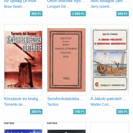
Az újvilág (A múlt születése)
Ókori bölcsek nyomában
Alvó lovagok (lengyel regék és mondák)
Bray-Swanson-Farrington
Lengyel Dénes
Jerry (szerk.) Snopek
950 Ft
1 890 Ft
840 Ft
Kínzások és kivégzések története
Sorsfordulatokban gazdag kor (téka)
A Jákob-pálcától a műholdas navigálásig (gondolat zsebkönyvek)
Torrente del Bosque
Tacitus
Walter Conrad
300 Ft
740 Ft
300 Ft
PARTNER
PARTNER