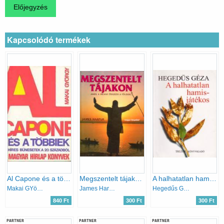
Kapcsolódó termékek
Al Capone és a többiek - Híres bűnesetek a 20. századból
Megszentelt tájakon - Ahol a Menny összeér a Földdel
A halhatatlan hamisjátékos
Makai GYörgy
James Harpur
Hegedűs Géza
840 Ft
300 Ft
300 Ft
PARTNER
PARTNER
PARTNER