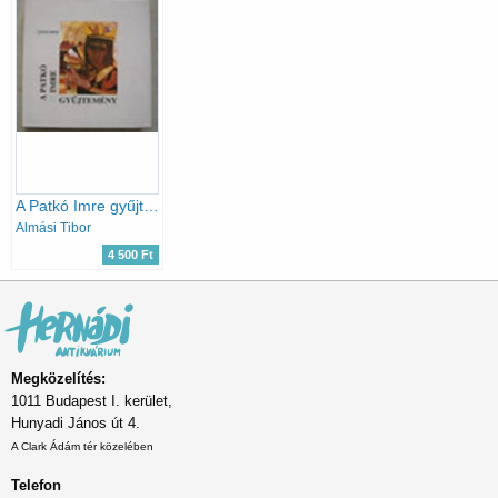
A Patkó Imre gyűjtemény
Almási Tibor
4 500 Ft
Megközelítés:
1011 Budapest I. kerület,
Hunyadi János út 4.
A Clark Ádám tér közelében
Telefon