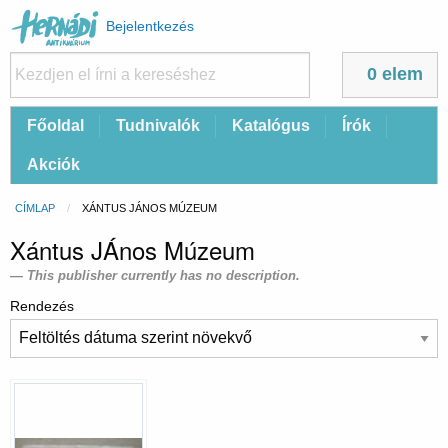
Felhasználói
Bejelentkezés
fiók
menüje
0 elem
Fő
Főoldal
Tudnivalók
Katalógus
Írók
navigáció
Akciók
Morzsa
CÍMLAP
CURRENT:
XÁNTUS JÁNOS MÚZEUM
Xántus JÁnos Múzeum
This publisher currently has no description.
Rendezés