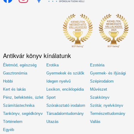
Antikvár könyv kínálatunk
Életmód, egészség
Erotika
Ezotéria
Gasztronómia
Gyermekek és szülők
Gyermek- és ifjúsági
Hobbi
Idegen nyelvű
Szépirodalom
Kert és lakás
Lexikon, enciklopédia
Művészet
Pénz, befektetés, üzlet
Sport
Szakkönyv
Számítástechnika
Szórakoztató irodalom
Szótár, nyelvkönyv
Tankönyv, segédkönyv
Társadalomtudomány
Természettudomány
Történelem
Utazás
Vallás
Egyéb