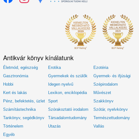
Antikvár könyv kínálatunk
Életmód, egészség
Erotika
Ezotéria
Gasztronómia
Gyermekek és szülők
Gyermek- és ifjúsági
Hobbi
Idegen nyelvű
Szépirodalom
Kert és lakás
Lexikon, enciklopédia
Művészet
Pénz, befektetés, üzlet
Sport
Szakkönyv
Számítástechnika
Szórakoztató irodalom
Szótár, nyelvkönyv
Tankönyv, segédkönyv
Társadalomtudomány
Természettudomány
Történelem
Utazás
Vallás
Egyéb