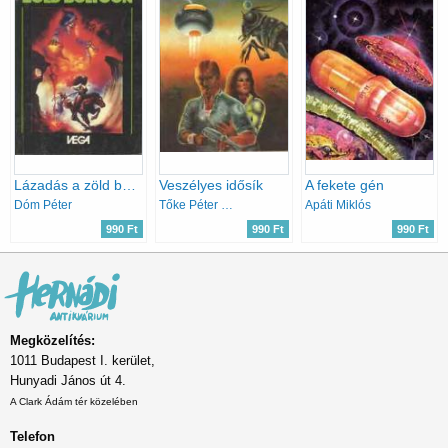
Lázadás a zöld bolygón
Veszélyes idősík
A fekete gén
Dóm Péter
Tőke Péter Miklós
Apáti Miklós
990 Ft
990 Ft
990 Ft
Megközelítés:
1011 Budapest I. kerület,
Hunyadi János út 4.
A Clark Ádám tér közelében
Telefon