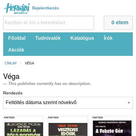
Felhasználói
Bejelentkezés
fiók
menüje
0 elem
Fő
Főoldal
Tudnivalók
Katalógus
Írók
navigáció
Akciók
Morzsa
CÍMLAP
CURRENT:
VÉGA
Véga
This publisher currently has no description.
Rendezés
PARTNER
PARTNER
PARTNER