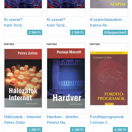
Ki szeret?
Ki szeret?
A számítástudomány alapjai
Kalin Terzijszki
Kalin Terzijszki
Katona-Recski-Szabó;
2 390 Ft
2 390 Ft
Előjegyezhető
PARTNER
PARTNER
PARTNER
Hálózatok - Internet
Hardver - tininformatika sorozat
Fordítóprogramok
Petres Zoltán
Perényi Marcell
Csörnyei Zoltán
1 290 Ft
1 190 Ft
4 290 Ft