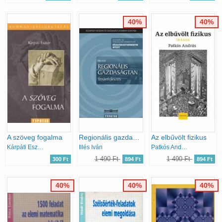
40%
40%
A szöveg fogalma
Regionális gazdaságtan - Területfejlesztés
Az elbűvölt fizikus
Kárpáti Eszter
Illés Iván
Patkós András
1 490 Ft
1 490 Ft
300 Ft
894 Ft
894 Ft
40%
40%
40%