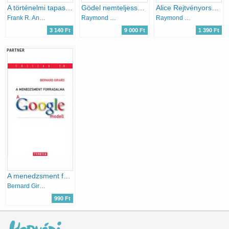
A történelmi tapasztalat
Gödel nemteljességi tételei
Alice Rejtvényországban
Frank R. Ankersmit
Raymond Smullyan
Raymond Smullyan
3 140 Ft
9 000 Ft
1 390 Ft
PARTNER
A menedzsment forradalma - A Google-modell
Bernard Girard
990 Ft