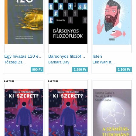
Egy hivatás 120 éve - A Magyar Királyi Szabadalmi Hivataltól a Szellemi Tulajdon Nemzeti Hivataláig
Bársonyos filozófusok
Isten
Tószegi Zsuzsanna
Barbara Day
Erik Wahlström
990 Ft
1 290 Ft
1 100 Ft
PARTNER
PARTNER