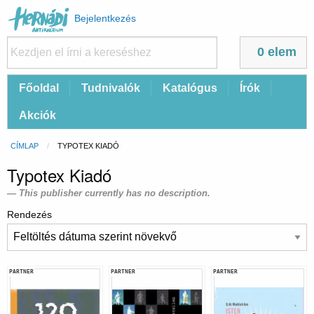
Felhasználói
Bejelentkezés
fiók
menüje
0 elem
Fő
Főoldal
Tudnivalók
Katalógus
Írók
navigáció
Akciók
Morzsa
CÍMLAP
CURRENT:
TYPOTEX KIADÓ
Typotex Kiadó
This publisher currently has no description.
Rendezés
PARTNER
PARTNER
PARTNER