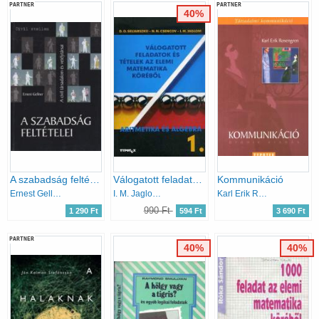
PARTNER
PARTNER
40%
A szabadság feltételei
Válogatott feladatok és tételek az elemi matematika köréből 1.
Kommunikáció
Ernest Gellner
I. M. Jaglom; N. N. Csencov; D.O. Skljarszkij
Karl Erik Rosengren
990 Ft
1 290 Ft
594 Ft
3 690 Ft
PARTNER
40%
40%