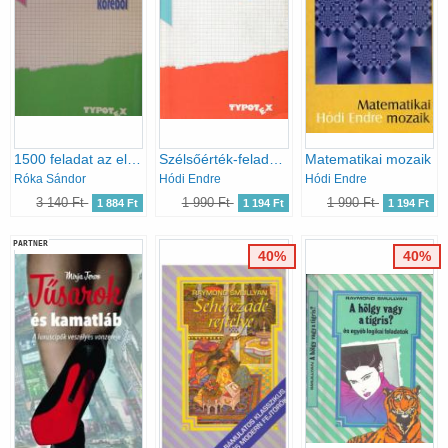
1500 feladat az elemi matematika köréből
Szélsőérték-feladatok elemi megoldása
Matematikai mozaik
Róka Sándor
Hódi Endre
Hódi Endre
3 140 Ft
1 990 Ft
1 990 Ft
1 884 Ft
1 194 Ft
1 194 Ft
PARTNER
40%
40%