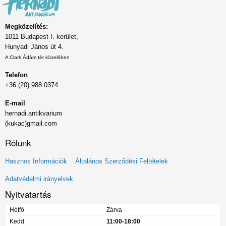
Megközelítés:
1011 Budapest I. kerület,
Hunyadi János út 4.
A Clark Ádám tér közelében
Telefon
+36 (20) 988 0374
E-mail
hernadi.antikvarium
(kukac)gmail.com
Rólunk
Lábléc
Hasznos Információk
Általános Szerződési Feltételek
menü
Adatvédelmi irányelvek
Nyitvatartás
Hétfő
Zárva
Kedd
11:00-18:00