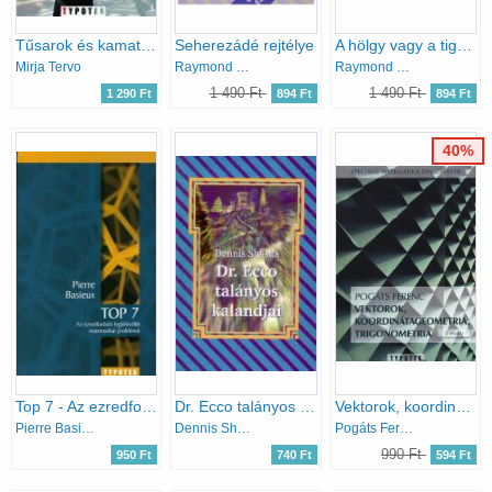
Tűsarok és kamatláb - A luxuscipők veszélyes vonzereje
Seherezádé rejtélye
A hölgy vagy a tigris? - és egyéb logikai feladatok (A logika világa)
Mirja Tervo
Raymond Smullyan
Raymond Smullyan
1 490 Ft
1 490 Ft
1 290 Ft
894 Ft
894 Ft
40%
Top 7 - Az ezredforduló legkihívóbb matematikai problémái
Dr. Ecco talányos kalandjai
Vektorok, koordinátageometria, trigonometria
Pierre Basieux
Dennis Shasha
Pogáts Ferenc
990 Ft
950 Ft
740 Ft
594 Ft