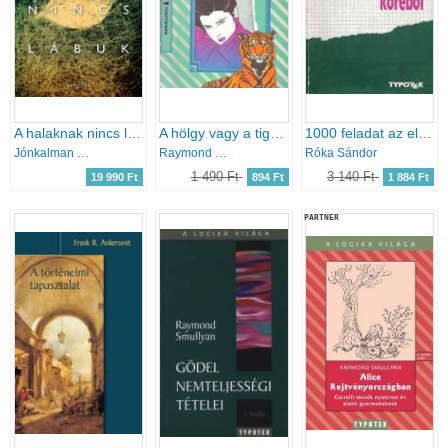
A halaknak nincs lábuk
A hölgy vagy a tigris? - és egyéb logikai feladatok (A logika világa)
1000 feladat az elemi matematika köréből
Jónkalman Stefánsson
Raymond Smullyan
Róka Sándor
1 490 Ft
3 140 Ft
19 990 Ft
894 Ft
1 884 Ft
PARTNER