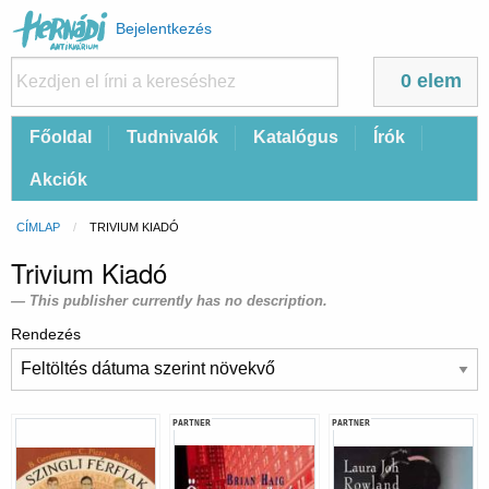
Felhasználói
Bejelentkezés
fiók
menüje
0 elem
Fő
Főoldal
Tudnivalók
Katalógus
Írók
navigáció
Akciók
Morzsa
CÍMLAP
CURRENT:
TRIVIUM KIADÓ
Trivium Kiadó
This publisher currently has no description.
Rendezés
PARTNER
PARTNER