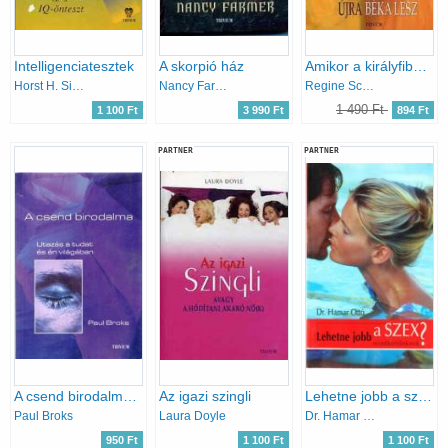
Intelligenciatesztek
A skorpió ház
Amikor a királyfiból újra béka lesz
Horst H. Siewert
Nancy Farmer
Regine Schneider
1 490 Ft
1 100 Ft
3 990 Ft
894 Ft
PARTNER
PARTNER
A csend birodalma - Utazás a tudat és az én világába
Az igazi szingli
Lehetne jobb a szex mindkettőnknek?
Paul Broks
Laura Doyle
Dr. Hamar Ottó
950 Ft
1 100 Ft
1 100 Ft