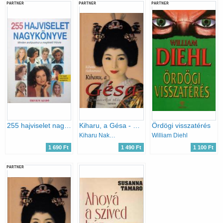
PARTNER
PARTNER
PARTNER
255 hajviselet nagykönyve - Minden arctípushoz a megfelelő frizura
Kiharu, a Gésa - Egy ismeretlen világ rejtelmei
Ördögi visszatérés
Kiharu Nakamura
William Diehl
1 690 Ft
1 490 Ft
1 100 Ft
PARTNER