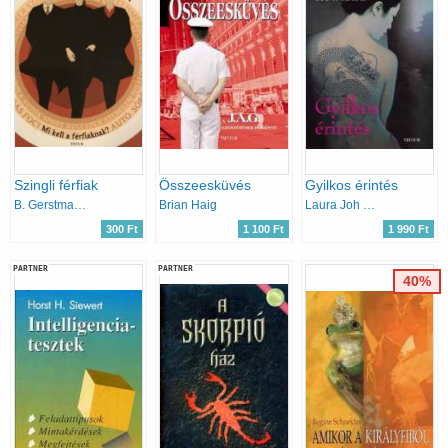
Szingli férfiak
Összeesküvés
Gyilkos érintés
B. Gerstmann; Ch. Pizzo; R. Seldes
Brian Haig
Laura Joh Rowland
300 Ft
1 100 Ft
1 990 Ft
PARTNER
PARTNER
40%