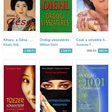
Kiharu, a Gésa - Egy ismeretlen világ rejtelmei
Ördögi visszatérés
Csak a szívedre hallgass
Kiharu Nakamura
William Diehl
Susanna Tamaro
990 Ft
1 490 Ft
1 100 Ft
594 Ft