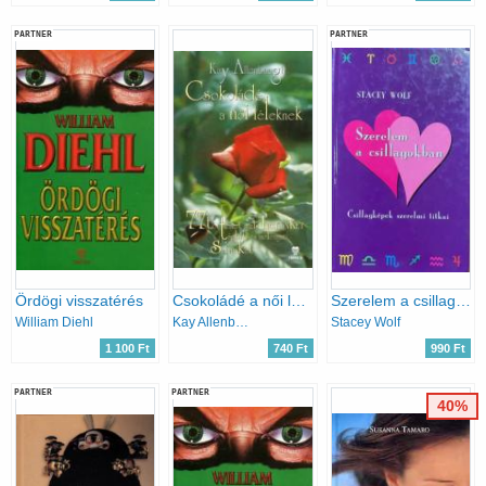
PARTNER
PARTNER
Ördögi visszatérés
Csokoládé a női léleknek
Szerelem a csillagokban
William Diehl
Kay Allenbaugh
Stacey Wolf
1 100 Ft
740 Ft
990 Ft
PARTNER
PARTNER
40%