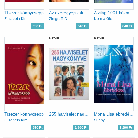
Tízezer könnycsepp
Az ezeregyéjszaka asszonya -Életem egy háremben
A világ 1001 közmondása
Elizabeth Kim
Zintgraff, Denise- Vukovic, E.
Norma Gleason
950 Ft
840 Ft
840 Ft
PARTNER
PARTNER
Tízezer könnycsepp
255 hajviselet nagykönyve - Minden arctípushoz a megfelelő frizura
Mona Lisa ébredése
Elizabeth Kim
Sunny
950 Ft
1 690 Ft
1 290 Ft