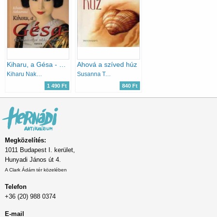
Kiharu, a Gésa - Egy ismeretlen világ rejtelmei
Ahová a szíved húz
Kiharu Nakamura
Susanna Tamaro
1 490 Ft
840 Ft
Megközelítés:
1011 Budapest I. kerület,
Hunyadi János út 4.
A Clark Ádám tér közelében
Telefon
+36 (20) 988 0374
E-mail