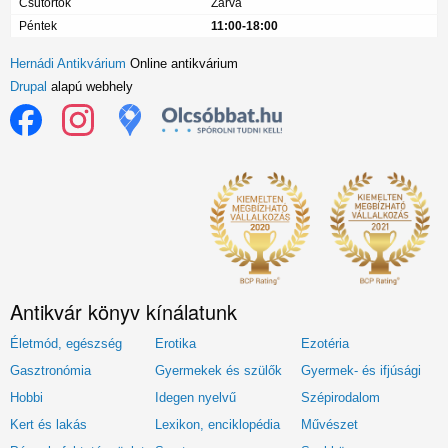
Csütörtök
Zárva
Péntek
11:00-18:00
Hernádi Antikvárium
Online antikvárium
Drupal
alapú webhely
Antikvár könyv kínálatunk
Életmód, egészség
Erotika
Ezotéria
Gasztronómia
Gyermekek és szülők
Gyermek- és ifjúsági
Hobbi
Idegen nyelvű
Szépirodalom
Kert és lakás
Lexikon, enciklopédia
Művészet