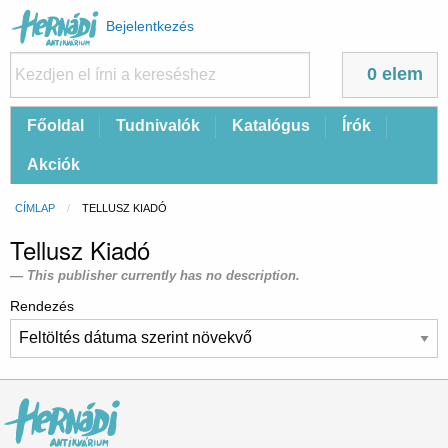
Felhasználói
Bejelentkezés
fiók
menüje
0 elem
Fő
Főoldal
Tudnivalók
Katalógus
Írók
navigáció
Akciók
Morzsa
CÍMLAP
CURRENT:
TELLUSZ KIADÓ
Tellusz Kiadó
This publisher currently has no description.
Rendezés