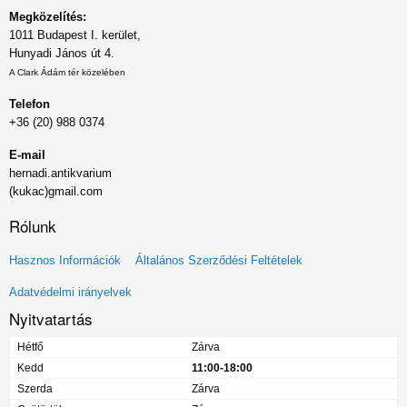
Megközelítés:
1011 Budapest I. kerület,
Hunyadi János út 4.
A Clark Ádám tér közelében
Telefon
+36 (20) 988 0374
E-mail
hernadi.antikvarium
(kukac)gmail.com
Rólunk
Lábléc
Hasznos Információk
Általános Szerződési Feltételek
menü
Adatvédelmi irányelvek
Nyitvatartás
Hétfő
Zárva
Kedd
11:00-18:00
Szerda
Zárva