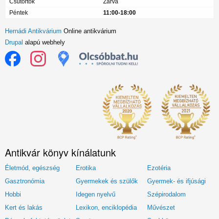
Csütörtök
Zárva
Péntek
11:00-18:00
Hernádi Antikvárium
Online antikvárium
Drupal
alapú webhely
Antikvár könyv kínálatunk
Életmód, egészség
Erotika
Ezotéria
Gasztronómia
Gyermekek és szülők
Gyermek- és ifjúsági
Hobbi
Idegen nyelvű
Szépirodalom
Kert és lakás
Lexikon, enciklopédia
Művészet