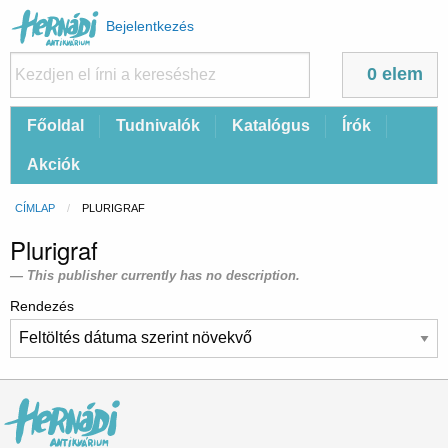
Felhasználói
Bejelentkezés
fiók
menüje
0 elem
Fő
Főoldal
Tudnivalók
Katalógus
Írók
navigáció
Akciók
Morzsa
CÍMLAP
CURRENT:
PLURIGRAF
Plurigraf
This publisher currently has no description.
Rendezés