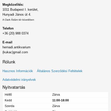
Megközelítés:
1011 Budapest I. kerület,
Hunyadi János út 4.
A Clark Ádám tér közelében
Telefon
+36 (20) 988 0374
E-mail
hernadi.antikvarium
(kukac)gmail.com
Rólunk
Lábléc
Hasznos Információk
Általános Szerződési Feltételek
menü
Adatvédelmi irányelvek
Nyitvatartás
Hétfő
Zárva
Kedd
11:00-18:00
Szerda
Zárva