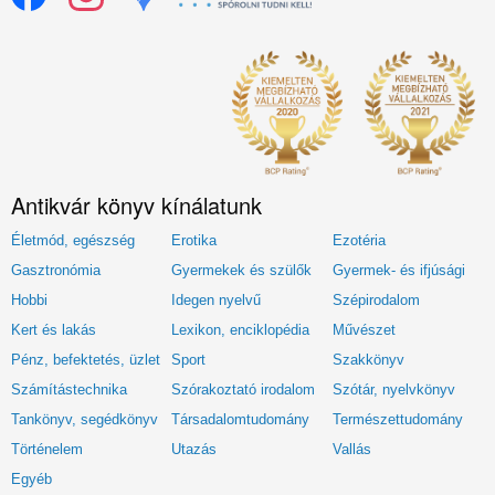
Antikvár könyv kínálatunk
Életmód, egészség
Erotika
Ezotéria
Gasztronómia
Gyermekek és szülők
Gyermek- és ifjúsági
Hobbi
Idegen nyelvű
Szépirodalom
Kert és lakás
Lexikon, enciklopédia
Művészet
Pénz, befektetés, üzlet
Sport
Szakkönyv
Számítástechnika
Szórakoztató irodalom
Szótár, nyelvkönyv
Tankönyv, segédkönyv
Társadalomtudomány
Természettudomány
Történelem
Utazás
Vallás
Egyéb