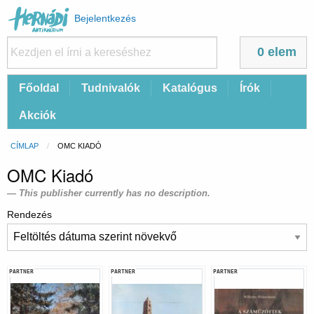
Felhasználói
Bejelentkezés
fiók
menüje
0 elem
Fő
Főoldal
Tudnivalók
Katalógus
Írók
navigáció
Akciók
Morzsa
CÍMLAP
CURRENT:
OMC KIADÓ
OMC Kiadó
This publisher currently has no description.
Rendezés
PARTNER
PARTNER
PARTNER