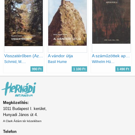
Visszatérőben (Az öregkor értelme és lehetőségei)
A vándor útja
A száműzöttek apostola
Schmid, M.- Kirchschläger, W.
Basil Hume
Wilhelm Hünermann
990 Ft
1 100 Ft
1 490 Ft
Megközelítés:
1011 Budapest I. kerület,
Hunyadi János út 4.
A Clark Ádám tér közelében
Telefon