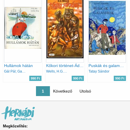
Hullámok hátán
Kőkori történet-Ádám Előtt
Puskák és galambok
Gál Pál; Gaál Éva
Wells, H.G.-London, J.
Tatay Sándor
990 Ft
990 Ft
990 Ft
Oldalszámozás
Jelenlegi oldal
1
Következő oldal
Következő
Utolsó oldal
Utolsó
Megközelítés: