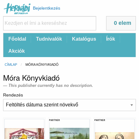
Felhasználói
Bejelentkezés
fiók
menüje
0 elem
Fő
Főoldal
Tudnivalók
Katalógus
Írók
navigáció
Akciók
Morzsa
CÍMLAP
CURRENT:
MÓRA KÖNYVKIADÓ
Móra Könyvkiadó
This publisher currently has no description.
Rendezés
PARTNER
PARTNER