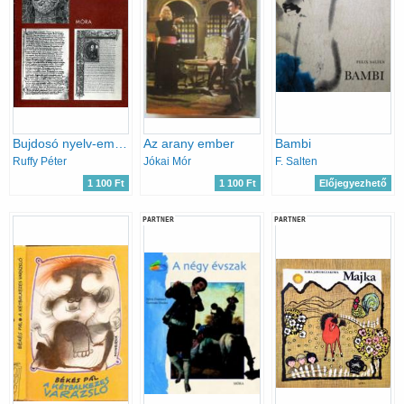
Bujdosó nyelv-emlékeink
Az arany ember
Bambi
Ruffy Péter
Jókai Mór
F. Salten
1 100 Ft
1 100 Ft
Előjegyezhető
PARTNER
PARTNER