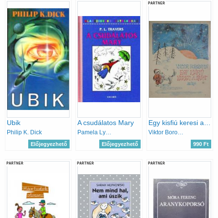
PARTNER
Ubik
A csudálatos Mary
Egy kisfiú keresi a napot
Philip K. Dick
Pamela Lyndon Travers
Viktor Borozgyin - GRAFIKUS Zsoldos Vera
Előjegyezhető
Előjegyezhető
990 Ft
PARTNER
PARTNER
PARTNER