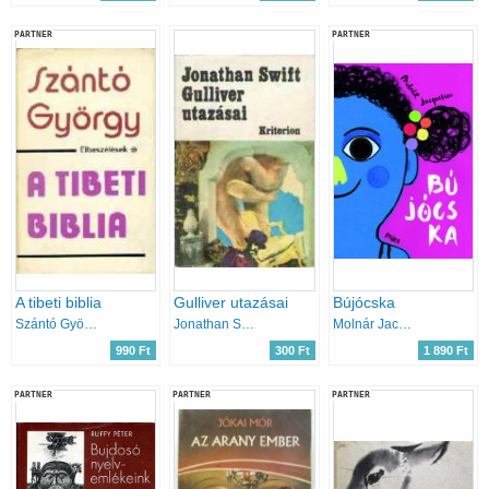
PARTNER
PARTNER
A tibeti biblia
Gulliver utazásai
Bújócska
Szántó György
Jonathan Swfit
Molnár Jacqueline
990 Ft
300 Ft
1 890 Ft
PARTNER
PARTNER
PARTNER