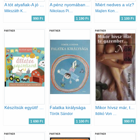
A tót atyafiak-A jó palócok-Beszterce ostroma
A pénz nyomában - Gazdaságtörténet diákoknak
Miért nedves a víz?
Mikszáth Kálmán
Nikolaus Piper
Majlen Konsztantyinovszkij
990 Ft
1 190 Ft
1 100 Ft
PARTNER
PARTNER
PARTNER
Készítsük együtt! - Állatos papírdíszek
Falatka királysága
Mikor hívsz már, te gazember?
Török Sándor
Ildikó Von Kürthy
1 690 Ft
1 100 Ft
990 Ft
PARTNER
PARTNER
PARTNER