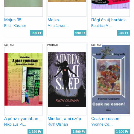
Május 35
Majka
Régi és új barátok
Erich Kästner
Mira Jaworczakowa
Beatrice Masini
990 Ft
990 Ft
940 Ft
PARTNER
PARTNER
PARTNER
A pénz nyomában - Gazdaságtörténet diákoknak
Minden, ami szép
Csak ne essen!
Nikolaus Piper
Ruth Olshan
Yvonne Coppard
1 190 Ft
1 590 Ft
1 100 Ft