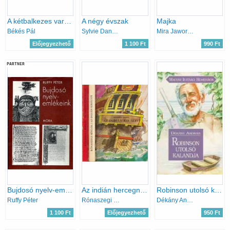
A kétbalkezes varázsló
A négy évszak
Majka
Békés Pál
Sylvie Dannaud; Gertrude Dordor
Mira Jaworczakowa
Előjegyezhető
1 100 Ft
990 Ft
PARTNER
Bujdosó nyelv-emlékeink
Az indián hercegnő + Az indián királyfi
Robinson utolsó kalandja
Ruffy Péter
Rónaszegi Miklós
Dékány András
1 100 Ft
Előjegyezhető
950 Ft