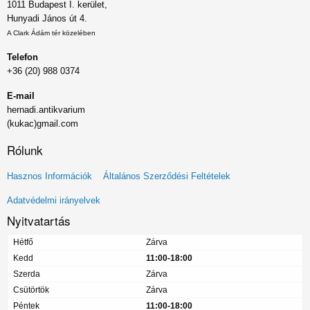
1011 Budapest I. kerület,
Hunyadi János út 4.
A Clark Ádám tér közelében
Telefon
+36 (20) 988 0374
E-mail
hernadi.antikvarium
(kukac)gmail.com
Rólunk
Lábléc
Hasznos Információk
Általános Szerződési Feltételek
menü
Adatvédelmi irányelvek
Nyitvatartás
Hétfő
Zárva
Kedd
11:00-18:00
Szerda
Zárva
Csütörtök
Zárva
Péntek
11:00-18:00