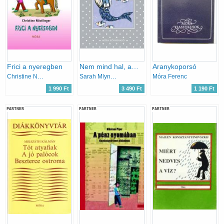
Frici a nyeregben
Nem mind hal, ami úszik
Aranykoporsó
Christine Nöstlinger
Sarah Mlynowski
Móra Ferenc
1 990 Ft
3 490 Ft
1 190 Ft
PARTNER
PARTNER
PARTNER