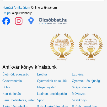
Hernádi Antikvárium
Online antikvárium
Drupal
alapú webhely
Antikvár könyv kínálatunk
Életmód, egészség
Erotika
Ezotéria
Gasztronómia
Gyermekek és szülők
Gyermek- és ifjúsági
Hobbi
Idegen nyelvű
Szépirodalom
Kert és lakás
Lexikon, enciklopédia
Művészet
Pénz, befektetés, üzlet
Sport
Szakkönyv
Számítástechnika
Szórakoztató irodalom
Szótár, nyelvkönyv