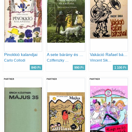
Pinokkió kalandjai
A sete bárány és a kuvasz
Vakáció Rafael bácsival
Carlo Collodi
Czifferszky István
Vincent Sikula
840 Ft
990 Ft
1 100 Ft
PARTNER
PARTNER
PARTNER