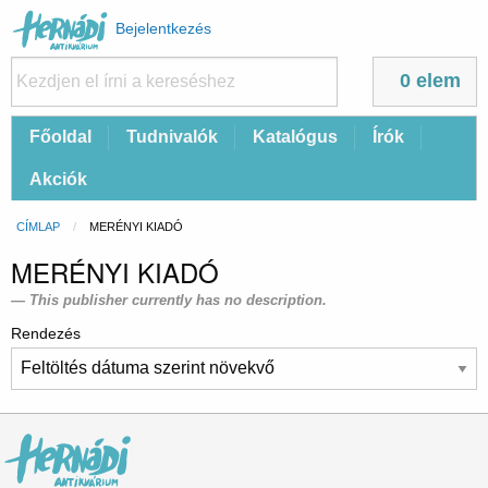
Felhasználói
Bejelentkezés
fiók
menüje
0 elem
Fő
Főoldal
Tudnivalók
Katalógus
Írók
navigáció
Akciók
Morzsa
CÍMLAP
CURRENT:
MERÉNYI KIADÓ
MERÉNYI KIADÓ
This publisher currently has no description.
Rendezés