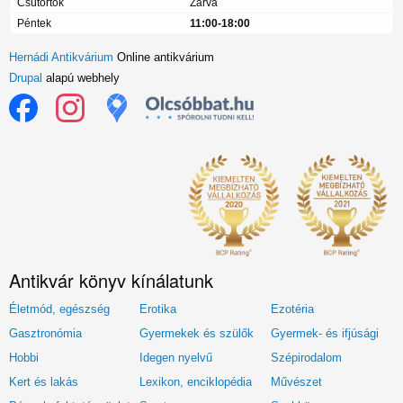
Csütörtök
Zárva
Péntek
11:00-18:00
Hernádi Antikvárium
Online antikvárium
Drupal
alapú webhely
Antikvár könyv kínálatunk
Életmód, egészség
Erotika
Ezotéria
Gasztronómia
Gyermekek és szülők
Gyermek- és ifjúsági
Hobbi
Idegen nyelvű
Szépirodalom
Kert és lakás
Lexikon, enciklopédia
Művészet