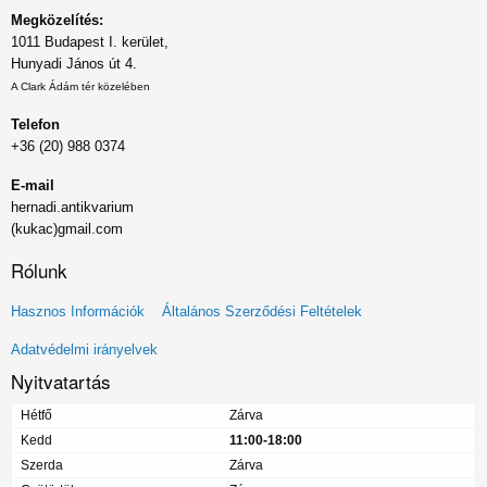
Megközelítés:
1011 Budapest I. kerület,
Hunyadi János út 4.
A Clark Ádám tér közelében
Telefon
+36 (20) 988 0374
E-mail
hernadi.antikvarium
(kukac)gmail.com
Rólunk
Lábléc
Hasznos Információk
Általános Szerződési Feltételek
menü
Adatvédelmi irányelvek
Nyitvatartás
Hétfő
Zárva
Kedd
11:00-18:00
Szerda
Zárva