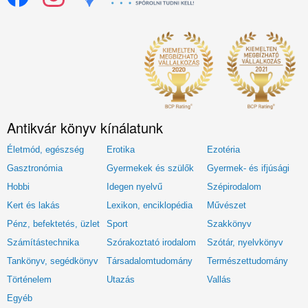
Antikvár könyv kínálatunk
Életmód, egészség
Erotika
Ezotéria
Gasztronómia
Gyermekek és szülők
Gyermek- és ifjúsági
Hobbi
Idegen nyelvű
Szépirodalom
Kert és lakás
Lexikon, enciklopédia
Művészet
Pénz, befektetés, üzlet
Sport
Szakkönyv
Számítástechnika
Szórakoztató irodalom
Szótár, nyelvkönyv
Tankönyv, segédkönyv
Társadalomtudomány
Természettudomány
Történelem
Utazás
Vallás
Egyéb