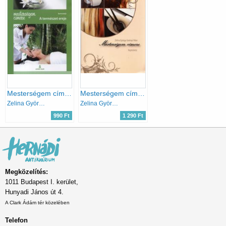
Mesterségem címere - A természet ereje
Mesterségem címere - Hajművész
Zelina György
Zelina György, Serényi Péter
990 Ft
1 290 Ft
Megközelítés:
1011 Budapest I. kerület,
Hunyadi János út 4.
A Clark Ádám tér közelében
Telefon