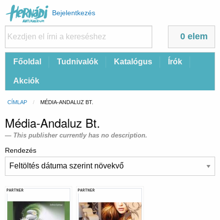
Felhasználói
Bejelentkezés
fiók
menüje
0 elem
Fő
Főoldal
Tudnivalók
Katalógus
Írók
navigáció
Akciók
Morzsa
CÍMLAP
CURRENT:
MÉDIA-ANDALUZ BT.
Média-Andaluz Bt.
This publisher currently has no description.
Rendezés
PARTNER
PARTNER