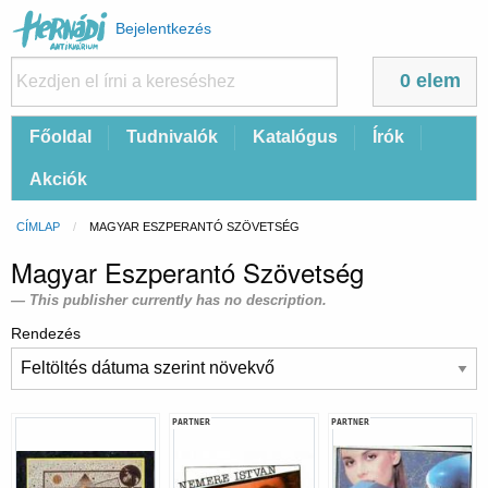
Felhasználói
Bejelentkezés
fiók
menüje
0 elem
Fő
Főoldal
Tudnivalók
Katalógus
Írók
navigáció
Akciók
Morzsa
CÍMLAP
CURRENT:
MAGYAR ESZPERANTÓ SZÖVETSÉG
Magyar Eszperantó Szövetség
This publisher currently has no description.
Rendezés
PARTNER
PARTNER