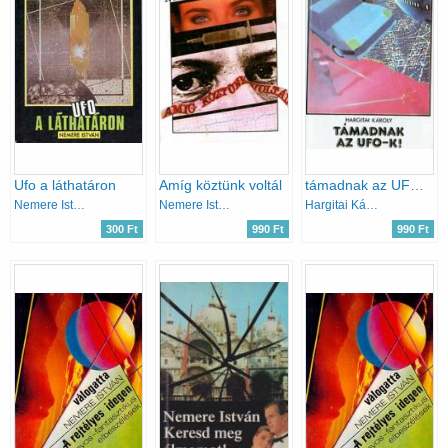
Ufo a láthatáron
Amíg köztünk voltál
támadnak az UFO-K.!
Nemere István
Nemere István
Hargitai Károly
300 Ft
990 Ft
990 Ft