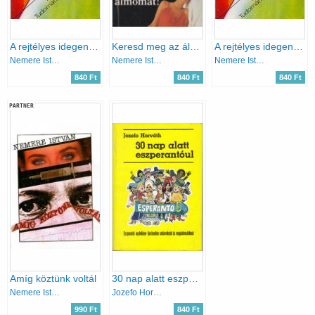
A rejtélyes idegen - Tudományos-fantasztikus elbeszélések
Keresd meg az álmomat!
A rejtélyes idegen - Tudományos-fantasztikus elbeszélések
Nemere István (szerk)
Nemere István
Nemere István (szerk)
840 Ft
840 Ft
840 Ft
PARTNER
Amíg köztünk voltál
30 nap alatt eszperantóul
Nemere István
Jozefo Horváth
990 Ft
840 Ft