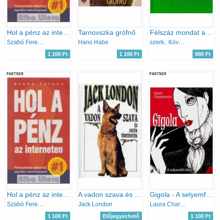
Hol a pénz az interneten
Tarnovszka grófnő
Félszáz mondat a szeretetről
Szabó Ferenc
Hans Habe
szerk.: Köves József
1 100 Ft
1 100 Ft
990 Ft
PARTNER
PARTNER
Hol a pénz az interneten
A vadon szava és egyéb történetek
Gigola - A selyemfiú-lány
Szabó Ferenc
Jack London
Laura Charpentier
1 100 Ft
Előjegyezhető
1 100 Ft