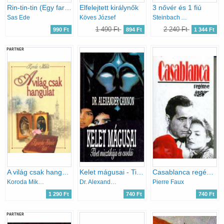
Rin-tin-tin (Egy farkaskutya kalandos története)
Elfelejtett királynők
3 nővér és 1 fiú
Sas Ede
Köves József
Steinbach Annamária
1 490 Ft
2 240 Ft
990 Ft
894 Ft
1 344 Ft
PARTNER
A világ csak hangulat - Reviczky Gyula élete
Kelet mágusai - Tibet misztikája és csodái
Casablanca regénye
Koroda Miklós
Dr. Alexander Cannon
Pierre Faux
1 290 Ft
740 Ft
740 Ft
PARTNER