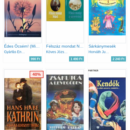
Édes Öcsém! (Mikes nénjének levelei - Levélregény)
Félszáz mondat Neked + Félszáz mondat a szeretetről (2 ajándékkönyv)
Sárkánymesék
Gyárfás Endre
Köves József (szerk.)
Horváth Judit; Kovács Orsolya
990 Ft
1 490 Ft
2 240 Ft
PARTNER
40%