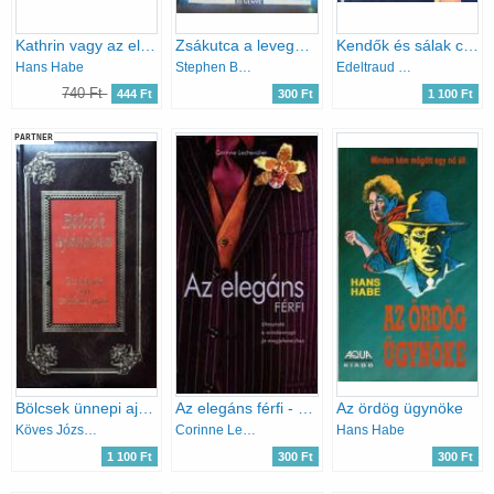
Kathrin vagy az elveszett tavasz
Zsákutca a levegőben
Kendők és sálak csavarva, csomózva...
Hans Habe
Stephen Barlay
Edeltraud Weber-Lorkowski
740 Ft
444 Ft
300 Ft
1 100 Ft
PARTNER
Bölcsek ünnepi ajándéka - Gondolatok az év minden napjára
Az elegáns férfi - Útmutató a mindennapi jó megjelenéshez
Az ördög ügynöke
Köves József (Szerk.)
Corinne Lechevalier
Hans Habe
1 100 Ft
300 Ft
300 Ft