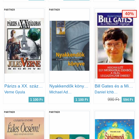
PARTNER
PARTNER
40%
Párizs a XX. században
Nyakkendők könyve - A nyakkendőkötés művészete
Bill Gates és a Microsoft regénye - Hogyan lett egy informatikai zseniből a világ leggazdagabb embere?
Verne Gyula
Michael Adam
Daniel Ichbiah
990 Ft
1 100 Ft
1 100 Ft
594 Ft
PARTNER
PARTNER