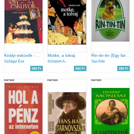
Királyi esküvők - mesés menyegzők
Motke, a tolvaj
Rin-tin-tin (Egy farkaskutya kalandos története)
Szilágyi Éva
Schalom Asch
Sas Ede
990 Ft
990 Ft
990 Ft
PARTNER
PARTNER
PARTNER