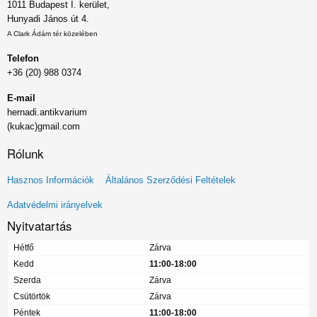
1011 Budapest I. kerület,
Hunyadi János út 4.
A Clark Ádám tér közelében
Telefon
+36 (20) 988 0374
E-mail
hernadi.antikvarium
(kukac)gmail.com
Rólunk
Lábléc
Hasznos Információk
Általános Szerződési Feltételek
menü
Adatvédelmi irányelvek
Nyitvatartás
Hétfő
Zárva
Kedd
11:00-18:00
Szerda
Zárva
Csütörtök
Zárva
Péntek
11:00-18:00