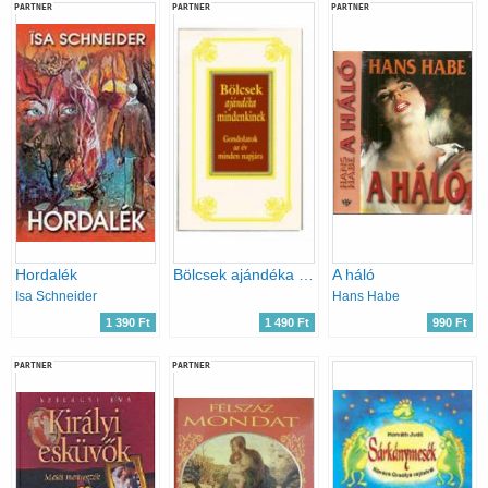
PARTNER
PARTNER
PARTNER
Hordalék
Bölcsek ajándéka mindenkinek
A háló
Isa Schneider
Hans Habe
1 390 Ft
1 490 Ft
990 Ft
PARTNER
PARTNER