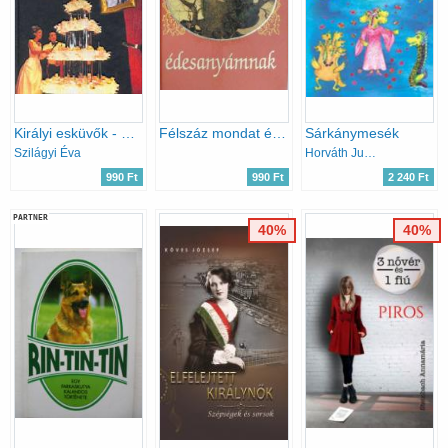
Királyi esküvők - mesés menyegzők
Félszáz mondat édesanyámnak
Sárkánymesék
Szilágyi Éva
Horváth Judit; Kovács Orsolya
990 Ft
990 Ft
2 240 Ft
PARTNER
40%
40%