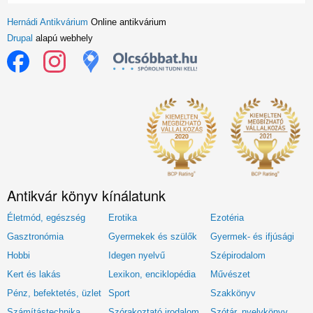
Hernádi Antikvárium
Online antikvárium
Drupal
alapú webhely
Antikvár könyv kínálatunk
Életmód, egészség
Erotika
Ezotéria
Gasztronómia
Gyermekek és szülők
Gyermek- és ifjúsági
Hobbi
Idegen nyelvű
Szépirodalom
Kert és lakás
Lexikon, enciklopédia
Művészet
Pénz, befektetés, üzlet
Sport
Szakkönyv
Számítástechnika
Szórakoztató irodalom
Szótár, nyelvkönyv