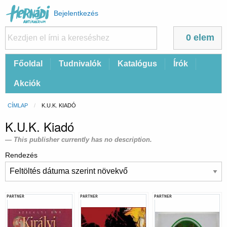
Felhasználói
Bejelentkezés
fiók
menüje
0 elem
Fő
Főoldal
Tudnivalók
Katalógus
Írók
navigáció
Akciók
Morzsa
CÍMLAP
CURRENT:
K.U.K. KIADÓ
K.U.K. Kiadó
This publisher currently has no description.
Rendezés
PARTNER
PARTNER
PARTNER