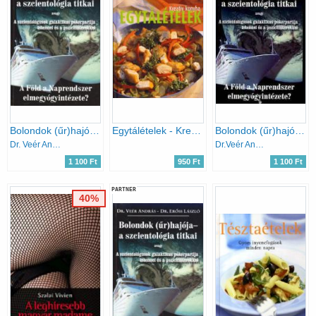
Bolondok (űr)hajója - a szcientológia titkai avagy A szcientológusok galaktikus pókerpartija Istennel és a pszichiáterekkel
Egytálételek - Kreatív konyha
Bolondok (űr)hajója -a szcientológia titkai
Dr. Veér András- Dr. Erőss László
Dr.Veér András-Dr.Erőss László
1 100 Ft
950 Ft
1 100 Ft
PARTNER
40%