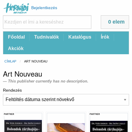
Felhasználói
Bejelentkezés
fiók
menüje
0 elem
Fő
Főoldal
Tudnivalók
Katalógus
Írók
navigáció
Akciók
Morzsa
CÍMLAP
CURRENT:
ART NOUVEAU
Art Nouveau
This publisher currently has no description.
Rendezés
PARTNER
PARTNER