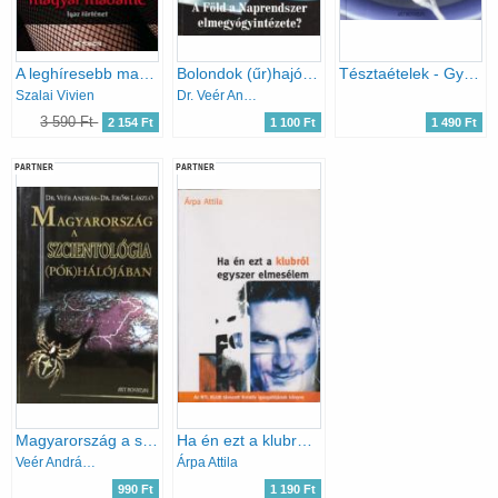
A leghíresebb magyar madame
Bolondok (űr)hajója - a szcientológia titkai avagy A szcientológusok galaktikus pókerpartija Istennel és a pszichiáterekkel
Tésztaételek - Gyors ínyencfogások minden napra
Szalai Vivien
Dr. Veér András- Dr. Erőss László
3 590 Ft
2 154 Ft
1 100 Ft
1 490 Ft
PARTNER
PARTNER
Magyarország a szcientológia (pók)hálójában
Ha én ezt a klubról egyszer elmesélem
Veér András dr.; Erőss László dr.
Árpa Attila
990 Ft
1 190 Ft