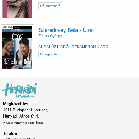
Előjegyezhető
PARTNER
Szerednyey Béla - Úton
Zelina György
ANDALÚZ KIADÓ - DEKAMERON KIADÓ
Előjegyezhető
Megközelítés:
1011 Budapest I. kerület,
Hunyadi János út 4.
A Clark Ádám tér közelében
Telefon