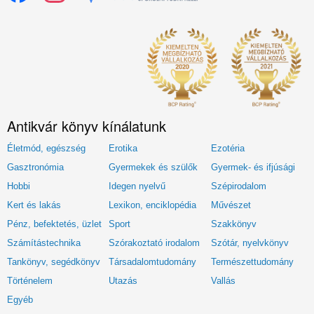
Antikvár könyv kínálatunk
Életmód, egészség
Erotika
Ezotéria
Gasztronómia
Gyermekek és szülők
Gyermek- és ifjúsági
Hobbi
Idegen nyelvű
Szépirodalom
Kert és lakás
Lexikon, enciklopédia
Művészet
Pénz, befektetés, üzlet
Sport
Szakkönyv
Számítástechnika
Szórakoztató irodalom
Szótár, nyelvkönyv
Tankönyv, segédkönyv
Társadalomtudomány
Természettudomány
Történelem
Utazás
Vallás
Egyéb