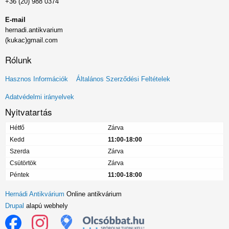
+36 (20) 988 0374
E-mail
hernadi.antikvarium
(kukac)gmail.com
Rólunk
Lábléc
Hasznos Információk
Általános Szerződési Feltételek
menü
Adatvédelmi irányelvek
Nyitvatartás
Hétfő
Zárva
Kedd
11:00-18:00
Szerda
Zárva
Csütörtök
Zárva
Péntek
11:00-18:00
Hernádi Antikvárium
Online antikvárium
Drupal
alapú webhely