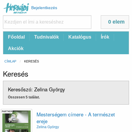
Felhasználói
Bejelentkezés
fiók
menüje
0 elem
Fő
Főoldal
Tudnivalók
Katalógus
Írók
navigáció
Akciók
Morzsa
CÍMLAP
CURRENT:
KERESÉS
Keresés
Keresőszó: Zelina György
Összesen 5 találat.
PARTNER
Mesterségem címere - A természet
ereje
Zelina György