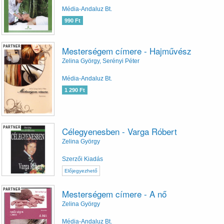
Média-Andaluz Bt.
990 Ft
PARTNER
Mesterségem címere - Hajművész
Zelina György, Serényi Péter
Média-Andaluz Bt.
1 290 Ft
PARTNER
Célegyenesben - Varga Róbert
Zelina György
Szerzői Kiadás
Előjegyezhető
PARTNER
Mesterségem címere - A nő
Zelina György
Média-Andaluz Bt.