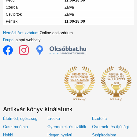
Kedd
11:00-18:00
Szerda
Zárva
Csütörtök
Zárva
Péntek
11:00-18:00
Hernádi Antikvárium
Online antikvárium
Drupal
alapú webhely
Antikvár könyv kínálatunk
Életmód, egészség
Erotika
Ezotéria
Gasztronómia
Gyermekek és szülők
Gyermek- és ifjúsági
Hobbi
Idegen nyelvű
Szépirodalom