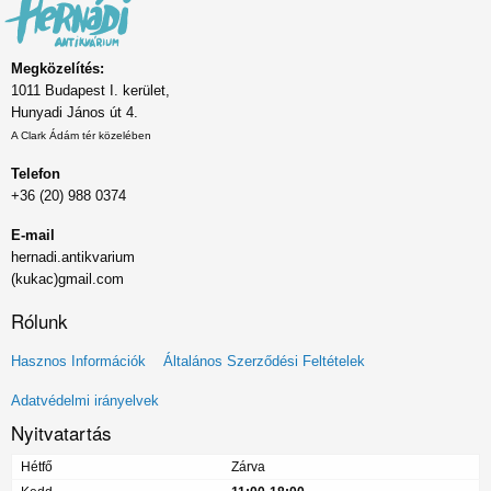
Megközelítés:
1011 Budapest I. kerület,
Hunyadi János út 4.
A Clark Ádám tér közelében
Telefon
+36 (20) 988 0374
E-mail
hernadi.antikvarium
(kukac)gmail.com
Rólunk
Lábléc
Hasznos Információk
Általános Szerződési Feltételek
menü
Adatvédelmi irányelvek
Nyitvatartás
Hétfő
Zárva