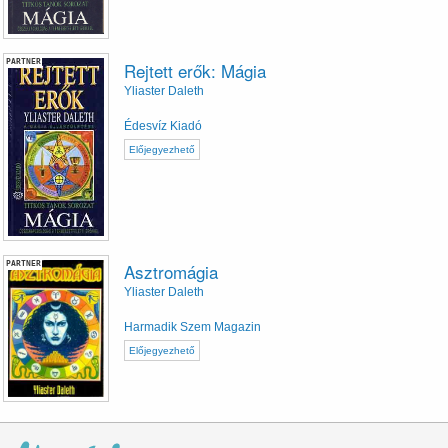
PARTNER
Rejtett erők: Mágia
Yliaster Daleth
Édesvíz Kiadó
Előjegyezhető
PARTNER
Asztromágia
Yliaster Daleth
Harmadik Szem Magazin
Előjegyezhető