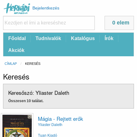
Felhasználói
Bejelentkezés
fiók
menüje
0 elem
Fő
Főoldal
Tudnivalók
Katalógus
Írók
navigáció
Akciók
Morzsa
CÍMLAP
CURRENT:
KERESÉS
Keresés
Keresőszó: Yliaster Daleth
Összesen 10 találat.
Mágia - Rejtett erők
Yliaster Daleth
Tuan Kiadó