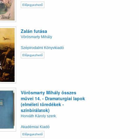
Előjegyezhető
Zalán futása
Vörösmarty Mihály
Szépirodalmi Könyvkiadó
Előjegyezhető
Vörösmarty Mihály összes
művei 14. - Dramaturgiai lapok
(elméleti töredékek -
színbírálatok)
Horváth Károly szerk.
Akadémiai Kiadó
Előjegyezhető