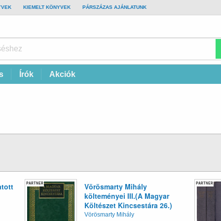
YVEK
KIEMELT KÖNYVEK
PÁRSZÁZAS AJÁNLATUNK
s
Írók
Akciók
PARTNER
PARTNER
tott
Vörösmarty Mihály
költeményei III.(A Magyar
Költészet Kincsestára 26.)
Vörösmarty Mihály