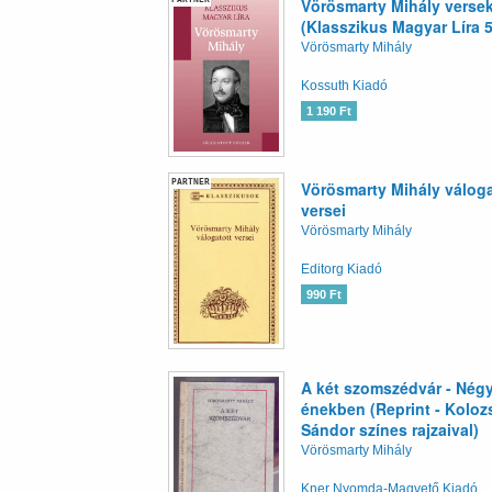
Vörösmarty Mihály verse
(Klasszikus Magyar Líra 5
Vörösmarty Mihály
Kossuth Kiadó
1 190 Ft
PARTNER
Vörösmarty Mihály váloga
versei
Vörösmarty Mihály
Editorg Kiadó
990 Ft
A két szomszédvár - Nég
énekben (Reprint - Koloz
Sándor színes rajzaival)
Vörösmarty Mihály
Kner Nyomda-Magvető Kiadó