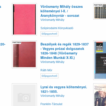
PARTNER
s
Vörösmarty Mihály összes
költeményei I-II. /
Aranykönyvtár - sorozat
Vörösmarty Mihály
Szépirodalmi Könyvkiadó
Előjegyezhető
PARTNER
20-
Beszélyek és regék 1829-1837
- Vegyes prózai dolgozatok
1826-1848 (Vörösmarty
Minden Munkái X-XI.)
Vörösmarty Mihály
Ráth Mór
Előjegyezhető
Lyrai és vegyes költeményei.
1821-1855.
Vörösmarty Mihály
Franklin-Társulat