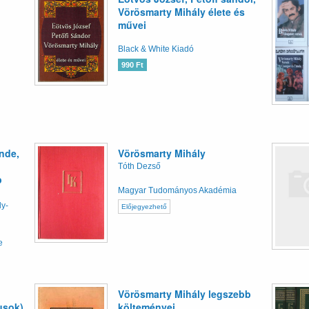
Vörösmarty Mihály élete és
művei
Black & White Kiadó
990 Ft
nde,
Vörösmarty Mihály
Tóth Dezső
p
Magyar Tudományos Akadémia
ly-
Előjegyezhető
e
Vörösmarty Mihály legszebb
kusok)
költeményei