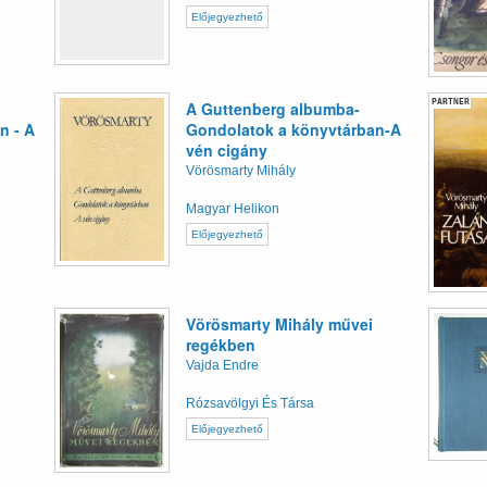
Előjegyezhető
PARTNER
A Guttenberg albumba-
n - A
Gondolatok a könyvtárban-A
vén cigány
Vörösmarty Mihály
Magyar Helikon
Előjegyezhető
Vörösmarty Mihály művei
regékben
Vajda Endre
Rózsavölgyi És Társa
Előjegyezhető