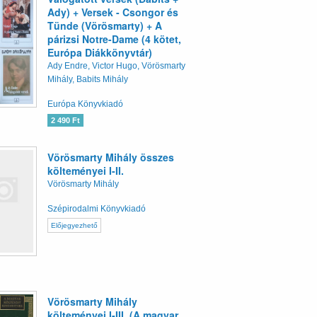
Ady) + Versek - Csongor és
Tünde (Vörösmarty) + A
párizsi Notre-Dame (4 kötet,
Európa Diákkönyvtár)
Ady Endre, Victor Hugo, Vörösmarty
Mihály, Babits Mihály
Európa Könyvkiadó
2 490 Ft
Vörösmarty Mihály összes
költeményei I-II.
Vörösmarty Mihály
Szépirodalmi Könyvkiadó
Előjegyezhető
Vörösmarty Mihály
költeményei I-III. (A magyar