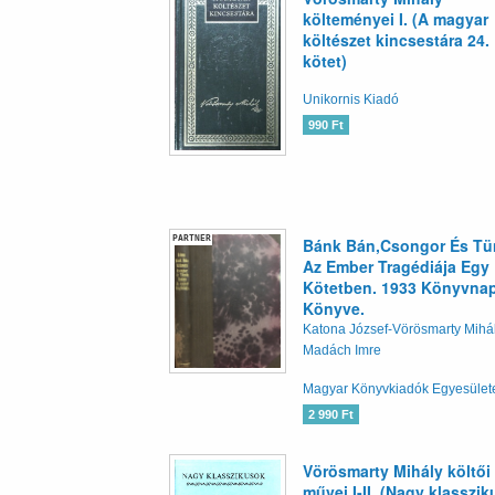
költeményei I. (A magyar
költészet kincsestára 24.
kötet)
Unikornis Kiadó
990 Ft
PARTNER
Bánk Bán,Csongor És Tü
Az Ember Tragédiája Egy
Kötetben. 1933 Könyvna
Könyve.
Katona József-Vörösmarty Mihá
Madách Imre
Magyar Könyvkiadók Egyesület
2 990 Ft
Vörösmarty Mihály költői
művei I-II. (Nagy klasszi