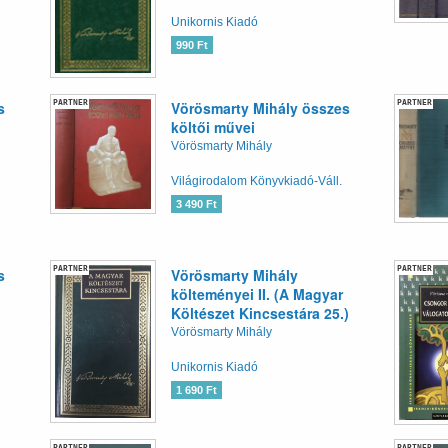
Unikornis Kiadó
990 Ft
PARTNER
PARTNER
s
Vörösmarty Mihály összes
költői művei
Vörösmarty Mihály
Világirodalom Könyvkiadó-Váll.
3 490 Ft
PARTNER
PARTNER
s
Vörösmarty Mihály
költeményei II. (A Magyar
Költészet Kincsestára 25.)
Vörösmarty Mihály
Unikornis Kiadó
1 690 Ft
PARTNER
PARTNER