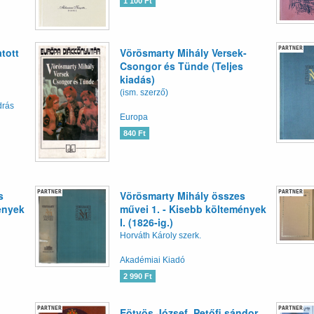
1 100 Ft
PARTNER
tott
Vörösmarty Mihály Versek-
Csongor és Tünde (Teljes
kiadás)
(ism. szerző)
drás
Europa
840 Ft
PARTNER
PARTNER
s
Vörösmarty Mihály összes
ények
művei 1. - Kisebb költemények
I. (1826-ig.)
Horváth Károly szerk.
Akadémiai Kiadó
2 990 Ft
PARTNER
PARTNER
Eötvös József, Petőfi sándor,