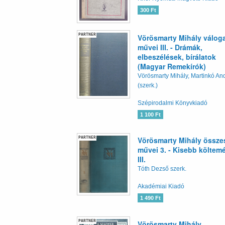
300 Ft
PARTNER
Vörösmarty Mihály váloga
művei III. - Drámák,
elbeszélések, bírálatok
(Magyar Remekírók)
Vörösmarty Mihály, Martinkó An
(szerk.)
Szépirodalmi Könyvkiadó
1 100 Ft
PARTNER
Vörösmarty Mihály össze
művei 3. - Kisebb költem
III.
Tóth Dezső szerk.
Akadémiai Kiadó
1 490 Ft
PARTNER
Vörösmarty Mihály