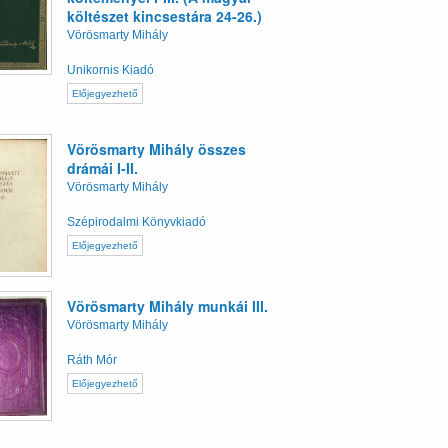
költészet kincsestára 24-26.)
Vörösmarty Mihály
Unikornis Kiadó
Előjegyezhető
Vörösmarty Mihály összes
drámái I-II.
Vörösmarty Mihály
Szépirodalmi Könyvkiadó
Előjegyezhető
Vörösmarty Mihály munkái III.
Vörösmarty Mihály
Ráth Mór
Előjegyezhető