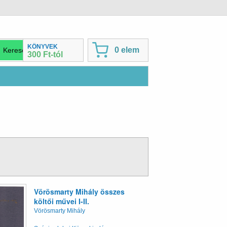
KÖNYVEK
0 elem
300 Ft-tól
Vörösmarty Mihály összes
költői művei I-II.
Vörösmarty Mihály