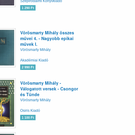
Szépirodalmi Könyvkiadó
1 290 Ft
Vörösmarty Mihály összes
művei 4. - Nagyobb epikai
művek I.
Vörösmarty Mihály
Akadémiai Kiadó
2 990 Ft
Vörösmarty Mihály -
Válogatott versek - Csongor
és Tünde
Vörösmarty Mihály
Osiris Kiadó
1 100 Ft