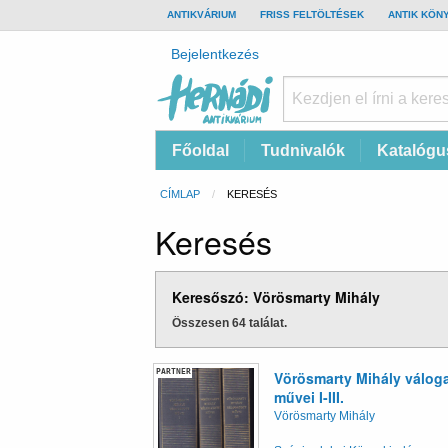
TOP
ANTIKVÁRIUM
FRISS FELTÖLTÉSEK
ANTIK KÖN
BAR
Felhasználói
Bejelentkezés
fiók
menüje
Hernádi
Fő
Főoldal
Tudnivalók
Katalógu
Antikvárium
navigáció
Online
Morzsa
CÍMLAP
CURRENT:
KERESÉS
antikvárium
Keresés
Keresőszó: Vörösmarty Mihály
Összesen 64 találat.
PARTNER
Vörösmarty Mihály váloga
művei I-III.
Vörösmarty Mihály