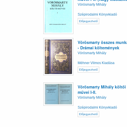
Vörösmarty Mihály
Szépirodalmi Könyvkiadó
Előjegyezhető
Vörösmarty összes munká
- Drámai költemények
Vörösmarty Mihály
Méhner Vilmos Kiadása
Előjegyezhető
Vörösmarty Mihály költői
művei I-II.
Vörösmarty Mihály
Szépirodalmi Könyvkiadó
Előjegyezhető