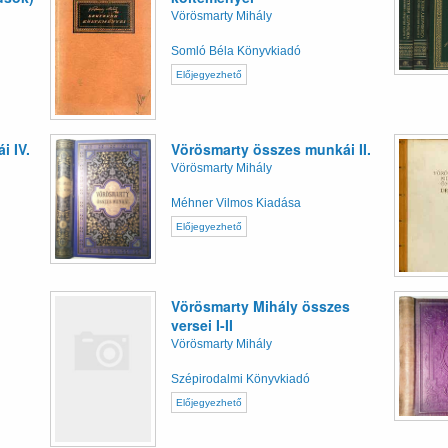
Vörösmarty Mihály
Somló Béla Könyvkiadó
Előjegyezhető
i IV.
Vörösmarty összes munkái II.
Vörösmarty Mihály
Méhner Vilmos Kiadása
Előjegyezhető
Vörösmarty Mihály összes
versei I-II
Vörösmarty Mihály
Szépirodalmi Könyvkiadó
Előjegyezhető