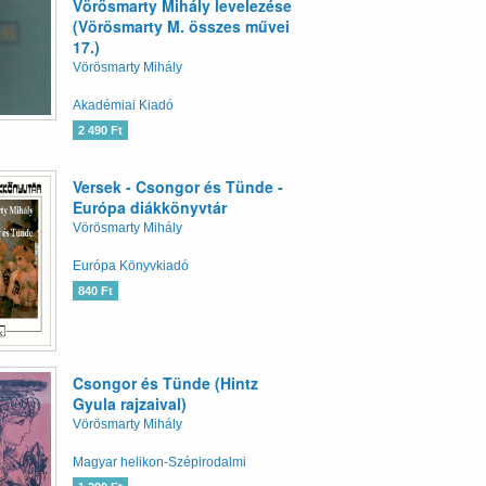
Vörösmarty Mihály levelezése
(Vörösmarty M. összes művei
17.)
Vörösmarty Mihály
Akadémiai Kiadó
2 490 Ft
Versek - Csongor és Tünde -
Európa diákkönyvtár
Vörösmarty Mihály
Európa Könyvkiadó
840 Ft
Csongor és Tünde (Hintz
Gyula rajzaival)
Vörösmarty Mihály
Magyar helikon-Szépirodalmi