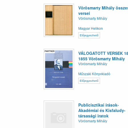
Vörösmarty Mihály össze
versei
Vörösmarty Mihály
Magyar Helikon
Előjegyezhető
PARTNER
VÁLOGATOTT VERSEK 18
1855 Vörösmarty Mihály
Vörösmarty Mihály
Műszaki Könyvkiadó
Előjegyezhető
Publicisztikai írások-
Akadémiai és Kisfaludy-
társasági iratok
Vörösmarty Mihály