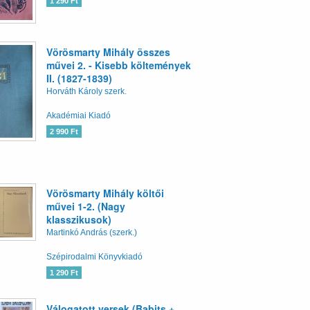
1 290 Ft
Vörösmarty Mihály összes
művei 2. - Kisebb költemények
II. (1827-1839)
Horváth Károly szerk.
Akadémiai Kiadó
2 990 Ft
Vörösmarty Mihály költői
művei 1-2. (Nagy
klasszikusok)
Martinkó András (szerk.)
Szépirodalmi Könyvkiadó
1 290 Ft
Válogatott versek (Babits +