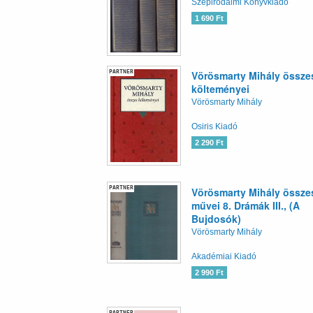
Szépirodalmi Könyvkiadó
1 690 Ft
PARTNER
Vörösmarty Mihály össze
költeményei
Vörösmarty Mihály
Osiris Kiadó
2 290 Ft
PARTNER
Vörösmarty Mihály össze
művei 8. Drámák III., (A
Bujdosók)
Vörösmarty Mihály
Akadémiai Kiadó
2 990 Ft
PARTNER