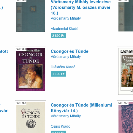
k
Vörösmarty Mihály levelezése
.)
(Vörösmarty M. összes művei
18.)
Vörösmarty Mihály
Akadémiai Kiadó
2 890 Ft
PARTNER
tott
Csongor és Tünde
Vörösmarty Mihály
Diáktéka Kiadó
1 100 Ft
PARTNER
PARTNER
y
Csongor és Tünde (Milleniumi
svári
Könyvtár 14.)
Vörösmarty Mihály
Osiris Kiadó