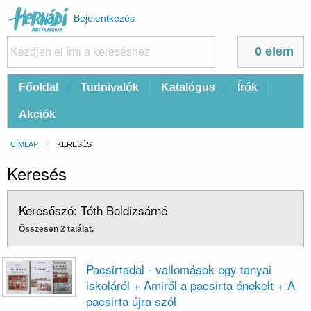
Felhasználói
Bejelentkezés
fiók
menüje
0 elem
Fő
Főoldal
Tudnivalók
Katalógus
Írók
navigáció
Akciók
Morzsa
CÍMLAP
CURRENT:
KERESÉS
Keresés
Keresőszó: Tóth Boldizsárné
Összesen 2 találat.
Pacsirtadal - vallomások egy tanyai
iskoláról + Amiről a pacsirta énekelt + A
pacsirta újra szól