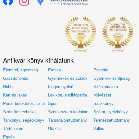
Antikvár könyv kínálatunk
Életmód, egészség
Erotika
Ezotéria
Gasztronómia
Gyermekek és szülők
Gyermek- és ifjúsági
Hobbi
Idegen nyelvű
Szépirodalom
Kert és lakás
Lexikon, enciklopédia
Művészet
Pénz, befektetés, üzlet
Sport
Szakkönyv
Számítástechnika
Szórakoztató irodalom
Szótár, nyelvkönyv
Tankönyv, segédkönyv
Társadalomtudomány
Természettudomány
Történelem
Utazás
Vallás
Egyéb