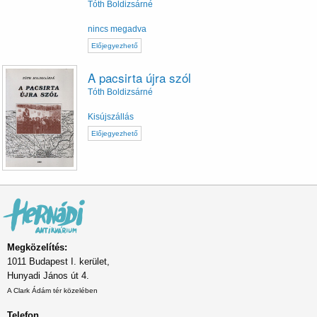
Tóth Boldizsárné
nincs megadva
Előjegyezhető
A pacsirta újra szól
Tóth Boldizsárné
Kisújszállás
Előjegyezhető
Megközelítés:
1011 Budapest I. kerület,
Hunyadi János út 4.
A Clark Ádám tér közelében
Telefon