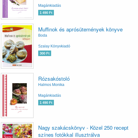
Magánkiadás
1 490 Ft
Muffinok és aprósütemények könyve
Boda
Szalay Könyvkiadó
300 Ft
Rózsakóstoló
Halmos Monika
Magánkiadás
1 490 Ft
Nagy szakácskönyv - Közel 250 recept
színes fotókkal illusztrálva