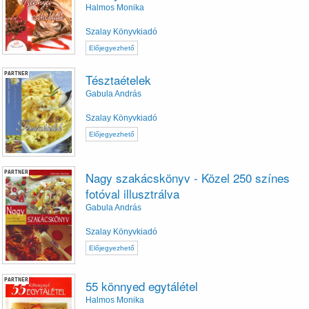
Halmos Monika
Szalay Könyvkiadó
Előjegyezhető
PARTNER
Tésztaételek
Gabula András
Szalay Könyvkiadó
Előjegyezhető
PARTNER
Nagy szakácskönyv - Közel 250 színes
fotóval illusztrálva
Gabula András
Szalay Könyvkiadó
Előjegyezhető
PARTNER
55 könnyed egytálétel
Halmos Monika