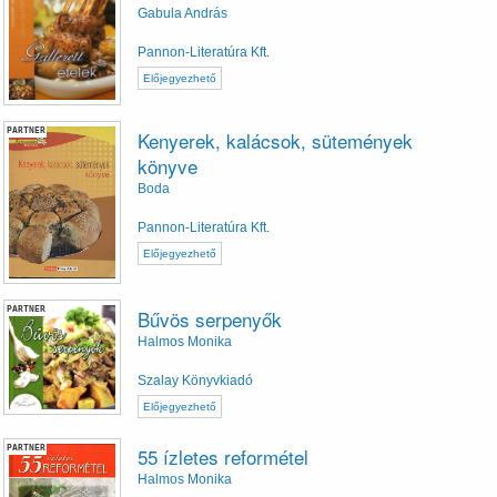
Gabula András
Pannon-Literatúra Kft.
Előjegyezhető
PARTNER
Kenyerek, kalácsok, sütemények
könyve
Boda
Pannon-Literatúra Kft.
Előjegyezhető
PARTNER
Bűvös serpenyők
Halmos Monika
Szalay Könyvkiadó
Előjegyezhető
PARTNER
55 ízletes reformétel
Halmos Monika