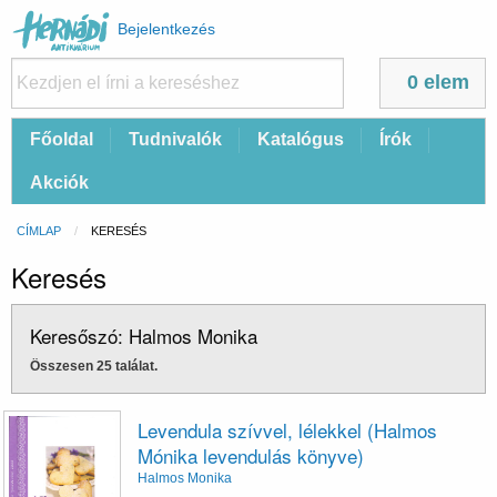
Felhasználói
Bejelentkezés
fiók
menüje
0 elem
Fő
Főoldal
Tudnivalók
Katalógus
Írók
navigáció
Akciók
Morzsa
CÍMLAP
CURRENT:
KERESÉS
Keresés
Keresőszó: Halmos Monika
Összesen 25 találat.
Levendula szívvel, lélekkel (Halmos
Mónika levendulás könyve)
Halmos Monika