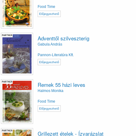
Food Time
Előjegyezhető
PARTNER
Adventtől szilveszterig
Gabula András
Pannon-Literatúra Kft.
Előjegyezhető
PARTNER
Remek 55 házi leves
Halmos Monika
Food Time
Előjegyezhető
PARTNER
Grillezett ételek - Ízvarázslat