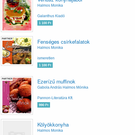
Halmos Monika
Galanthus Kiadó
1 100 Ft
PARTNER
Fenséges csirkefalatok
Halmos Monika
ismeretlen
1 100 Ft
PARTNER
Ezerízű muffinok
Gabola András Halmos Mónika
Pannon-Literatúra Kft.
990 Ft
Kölyökkonyha
Halmos Monika