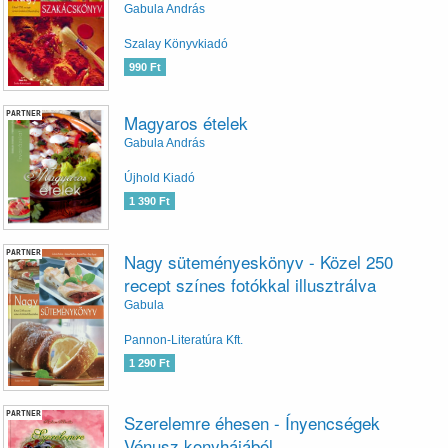
Gabula András
Szalay Könyvkiadó
990 Ft
PARTNER
Magyaros ételek
Gabula András
Újhold Kiadó
1 390 Ft
PARTNER
Nagy süteményeskönyv - Közel 250
recept színes fotókkal illusztrálva
Gabula
Pannon-Literatúra Kft.
1 290 Ft
PARTNER
Szerelemre éhesen - Ínyencségek
Vénusz konyhájából