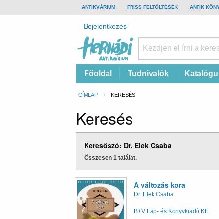
TOP
ANTIKVÁRIUM
FRISS FELTÖLTÉSEK
ANTIK KÖN
BAR
Felhasználói
Bejelentkezés
fiók
menüje
Hernádi
Fő
Főoldal
Tudnivalók
Katalógu
Antikvárium
navigáció
Online
Morzsa
CÍMLAP
CURRENT:
KERESÉS
antikvárium
Keresés
Keresőszó: Dr. Elek Csaba
Összesen 1 találat.
A változás kora
Dr. Elek Csaba
B+V Lap- és Könyvkiadó Kft