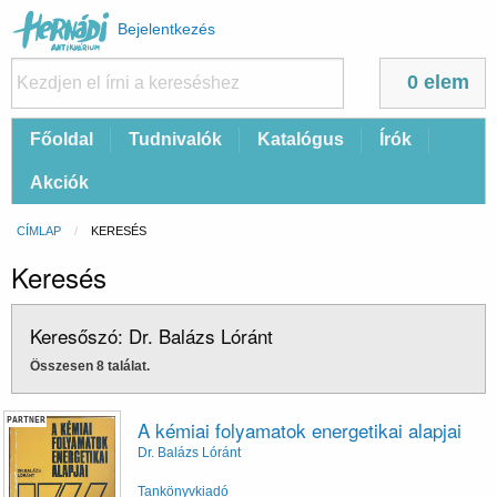
Felhasználói
Bejelentkezés
fiók
menüje
0 elem
Fő
Főoldal
Tudnivalók
Katalógus
Írók
navigáció
Akciók
Morzsa
CÍMLAP
CURRENT:
KERESÉS
Keresés
Keresőszó: Dr. Balázs Lóránt
Összesen 8 találat.
PARTNER
A kémiai folyamatok energetikai alapjai
Dr. Balázs Lóránt
Tankönyvkiadó