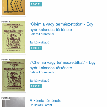
1 100 Ft
PARTNER
"Chémia vagy természettitka" - Egy
nyár kalandos története
Balázs Lórántné dr.
Tankönyvkiadó
1 490 Ft
PARTNER
\"Chémia vagy természettitka\" - Egy
nyár kalandos története
Balázs Lórántné dr.
Tankönyvkiadó
1 290 Ft
PARTNER
A kémia története
Dr. Balázs Lóránt