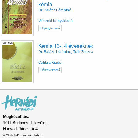
kémia
Dr. Balázs Lórántné
Műszaki Könyvkiadó
Előjegyezhető
PARTNER
Kémia 13-14 éveseknek
Dr. Balázs Lórántné, Tóth Zsuzsa
Calibra Kiadó
Előjegyezhető
Megközelítés:
1011 Budapest I. kerület,
Hunyadi János út 4.
A Clark Ádám tér közelében