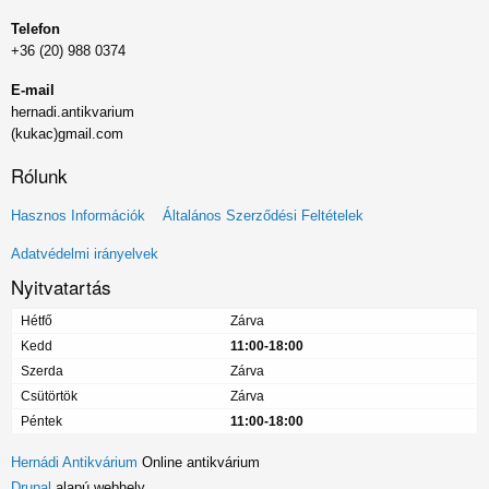
Telefon
+36 (20) 988 0374
E-mail
hernadi.antikvarium
(kukac)gmail.com
Rólunk
Lábléc
Hasznos Információk
Általános Szerződési Feltételek
menü
Adatvédelmi irányelvek
Nyitvatartás
Hétfő
Zárva
Kedd
11:00-18:00
Szerda
Zárva
Csütörtök
Zárva
Péntek
11:00-18:00
Hernádi Antikvárium
Online antikvárium
Drupal
alapú webhely