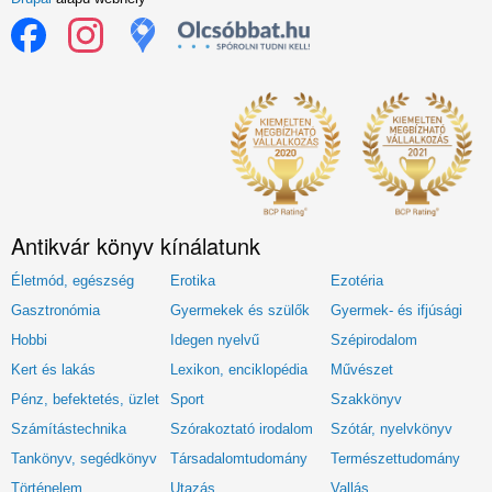
Antikvár könyv kínálatunk
Életmód, egészség
Erotika
Ezotéria
Gasztronómia
Gyermekek és szülők
Gyermek- és ifjúsági
Hobbi
Idegen nyelvű
Szépirodalom
Kert és lakás
Lexikon, enciklopédia
Művészet
Pénz, befektetés, üzlet
Sport
Szakkönyv
Számítástechnika
Szórakoztató irodalom
Szótár, nyelvkönyv
Tankönyv, segédkönyv
Társadalomtudomány
Természettudomány
Történelem
Utazás
Vallás