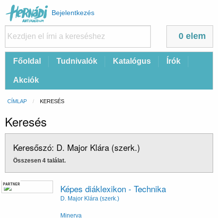
Felhasználói
Bejelentkezés
fiók
menüje
0 elem
Fő
Főoldal
Tudnivalók
Katalógus
Írók
navigáció
Akciók
Morzsa
CÍMLAP
CURRENT:
KERESÉS
Keresés
Keresőszó: D. Major Klára (szerk.)
Összesen 4 találat.
PARTNER
Képes diáklexikon - Technika
D. Major Klára (szerk.)
Minerva