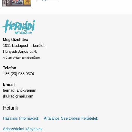
Megközelítés:
1011 Budapest I. kerület,
Hunyadi János út 4.
A Clark Ádám tér közelében
Telefon
+36 (20) 988 0374
E-mail
hernadi.antikvarium
(kukac)gmail.com
Rólunk
Lábléc
Hasznos Információk
Általános Szerződési Feltételek
menü
Adatvédelmi irányelvek