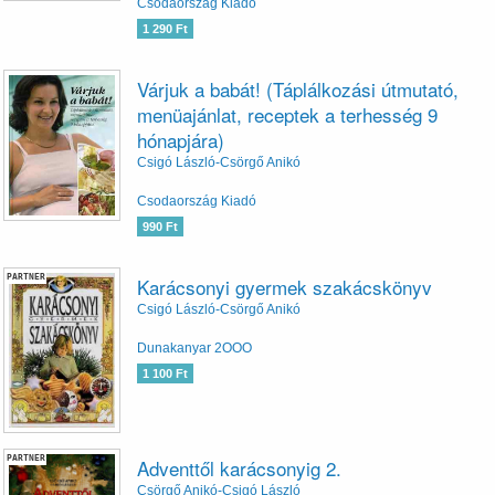
Csodaország Kiadó
1 290 Ft
Várjuk a babát! (Táplálkozási útmutató,
menüajánlat, receptek a terhesség 9
hónapjára)
Csigó László-Csörgő Anikó
Csodaország Kiadó
990 Ft
PARTNER
Karácsonyi gyermek szakácskönyv
Csigó László-Csörgő Anikó
Dunakanyar 2OOO
1 100 Ft
PARTNER
Adventtől karácsonyig 2.
Csörgő Anikó-Csigó László