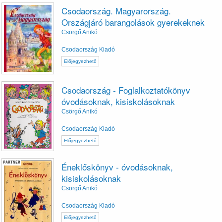
Csodaország. Magyarország.
Országjáró barangolások gyerekeknek
Csörgő Anikó
Csodaország Kiadó
Előjegyezhető
Csodaország - Foglalkoztatókönyv
óvodásoknak, kisiskolásoknak
Csörgő Anikó
Csodaország Kiadó
Előjegyezhető
PARTNER
Éneklőskönyv - óvodásoknak,
kisiskolásoknak
Csörgő Anikó
Csodaország Kiadó
Előjegyezhető