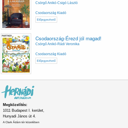
Csörgő Anikó-Csigó László
Csodaország Kiadó
Előjegyezhető
PARTNER
Csodaország-Érezd jól magad!
Csörgő Anikó-Rádi Veronika
Csodaország Kiadó
Előjegyezhető
Megközelítés:
1011 Budapest I. kerület,
Hunyadi János út 4.
A Clark Ádám tér közelében