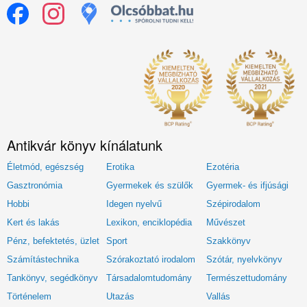
Antikvár könyv kínálatunk
Életmód, egészség
Erotika
Ezotéria
Gasztronómia
Gyermekek és szülők
Gyermek- és ifjúsági
Hobbi
Idegen nyelvű
Szépirodalom
Kert és lakás
Lexikon, enciklopédia
Művészet
Pénz, befektetés, üzlet
Sport
Szakkönyv
Számítástechnika
Szórakoztató irodalom
Szótár, nyelvkönyv
Tankönyv, segédkönyv
Társadalomtudomány
Természettudomány
Történelem
Utazás
Vallás