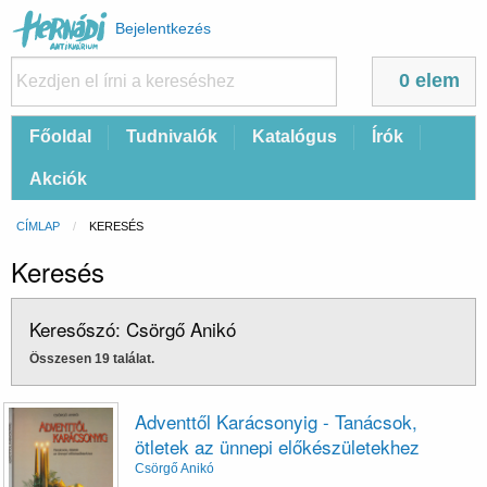
Felhasználói
Bejelentkezés
fiók
menüje
0 elem
Fő
Főoldal
Tudnivalók
Katalógus
Írók
navigáció
Akciók
Morzsa
CÍMLAP
CURRENT:
KERESÉS
Keresés
Keresőszó: Csörgő Anikó
Összesen 19 találat.
Adventtől Karácsonyig - Tanácsok,
ötletek az ünnepi előkészületekhez
Csörgő Anikó