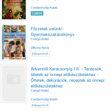
Csodaország Kiadó
1 100 Ft
Főzzetek velünk!-
Gyermekszakácskönyv
Csörgő Anikó
Officina Nova
Előjegyezhető
Adventtől Karácsonyig I-II. - Tanácsok,
ötletek az ünnepi előkészületekhez -
Ötletek, dekorációk, receptek az ünnepi
előkészületekhez
Csörgő Anikó
Csodaország Kiadó
Előjegyezhető