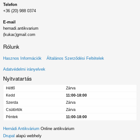
Telefon
+36 (20) 988 0374
E-mail
hernadi.antikvarium
(kukac)gmail.com
Rólunk
Lábléc
Hasznos Információk
Általános Szerződési Feltételek
menü
Adatvédelmi irányelvek
Nyitvatartás
Hétfő
Zárva
Kedd
11:00-18:00
Szerda
Zárva
Csütörtök
Zárva
Péntek
11:00-18:00
Hernádi Antikvárium
Online antikvárium
Drupal
alapú webhely