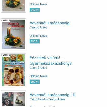
Officina Nova
740 Ft
PARTNER
Adventtől karácsonyig
Csörgő Anikó
Officina Nova
990 Ft
PARTNER
Főzzetek velünk! –
Gyermekszakácskönyv
Csörgő Anikó
Officina Nova
990 Ft
Adventtől karácsonyig I-II.
Csigó László-Csörgő Anikó