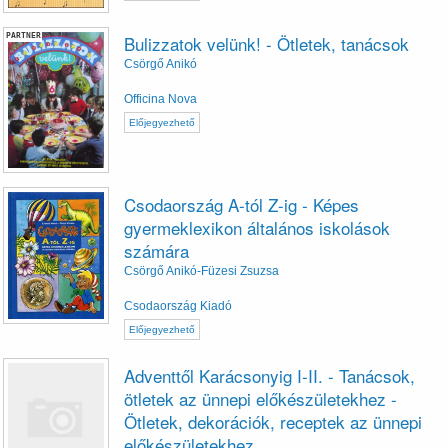
PARTNER
Bulizzatok velünk! - Ötletek, tanácsok
Csörgő Anikó
Officina Nova
Előjegyezhető
Csodaország A-tól Z-ig - Képes
gyermeklexikon általános iskolások
számára
Csörgő Anikó-Füzesi Zsuzsa
Csodaország Kiadó
Előjegyezhető
Adventtől Karácsonyig I-II. - Tanácsok,
ötletek az ünnepi előkészületekhez -
Ötletek, dekorációk, receptek az ünnepi
előkészületekhez