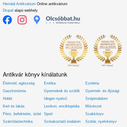
Hernádi Antikvárium
Online antikvárium
Drupal
alapú webhely
Antikvár könyv kínálatunk
Életmód, egészség
Erotika
Ezotéria
Gasztronómia
Gyermekek és szülők
Gyermek- és ifjúsági
Hobbi
Idegen nyelvű
Szépirodalom
Kert és lakás
Lexikon, enciklopédia
Művészet
Pénz, befektetés, üzlet
Sport
Szakkönyv
Számítástechnika
Szórakoztató irodalom
Szótár, nyelvkönyv