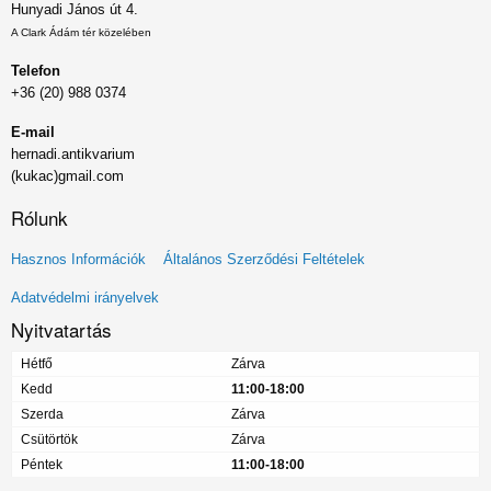
Hunyadi János út 4.
A Clark Ádám tér közelében
Telefon
+36 (20) 988 0374
E-mail
hernadi.antikvarium
(kukac)gmail.com
Rólunk
Lábléc
Hasznos Információk
Általános Szerződési Feltételek
menü
Adatvédelmi irányelvek
Nyitvatartás
Hétfő
Zárva
Kedd
11:00-18:00
Szerda
Zárva
Csütörtök
Zárva
Péntek
11:00-18:00