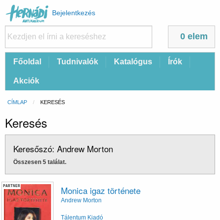
Felhasználói
Bejelentkezés
fiók
menüje
0 elem
Fő
Főoldal
Tudnivalók
Katalógus
Írók
navigáció
Akciók
Morzsa
CÍMLAP
CURRENT:
KERESÉS
Keresés
Keresőszó: Andrew Morton
Összesen 5 találat.
PARTNER
Monica igaz története
Andrew Morton
Tálentum Kiadó