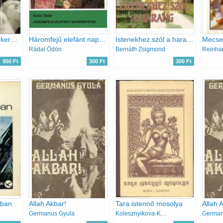
Zarándokúton – A keresés időszaka
Háromfejű elefánt napernyővel (Világjárók)
Istenekhez szól a harang - indiai útinapló, 1987-1988
Rádai Ödön
Bernáth Zsigmond
Reinha
950 Ft
300 Ft
300 Ft
ában
Allah Akbar!
Tara istennő mosolya
Allah 
Germanus Gyula
Kolesznyikova-Kolesznyikov
German