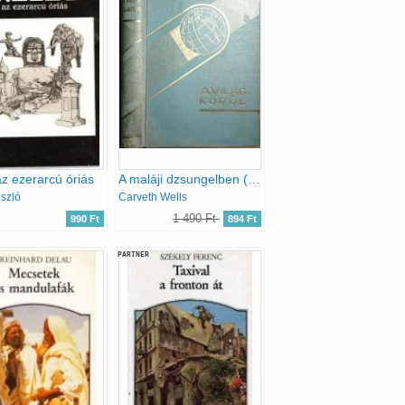
az ezerarcú óriás
A maláji dzsungelben (a világ körül)
szló
Carveth Wells
1 490 Ft
990 Ft
894 Ft
PARTNER