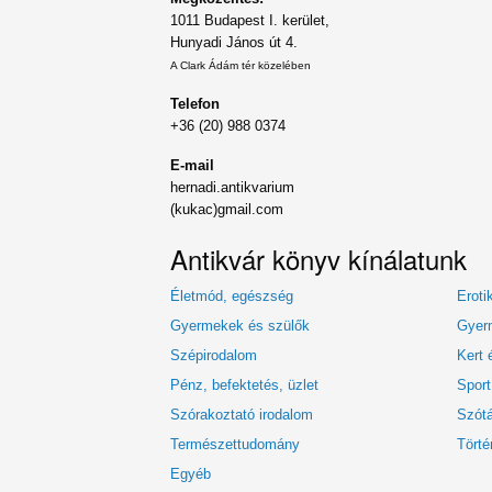
1011 Budapest I. kerület,
Hunyadi János út 4.
A Clark Ádám tér közelében
Telefon
+36 (20) 988 0374
E-mail
hernadi.antikvarium
(kukac)gmail.com
Antikvár könyv kínálatunk
Életmód, egészség
Eroti
Gyermekek és szülők
Gyerm
Szépirodalom
Kert 
Pénz, befektetés, üzlet
Sport
Szórakoztató irodalom
Szótá
Természettudomány
Törté
Egyéb