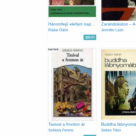
Háromfejű elefánt napernyővel (Világjárók)
Rádai Ödön
Jennifer Lash
300 Ft
PARTNER
Taxival a fronton át
Buddha lábnyom
Székely Ferenc
Sebes Tibor