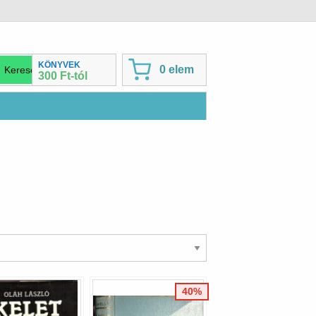
KÖNYVEK
0 elem
300 Ft-tól
40%