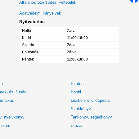
menü
Általános Szerződési Feltételek
Adatvédelmi irányelvek
Nyitvatartás
Hétfő
Zárva
Kedd
11:00-18:00
Szerda
Zárva
Csütörtök
Zárva
Péntek
11:00-18:00
ka
Ezotéria
ek- és ifjúsági
Hobbi
és lakás
Lexikon, enciklopédia
Szakkönyv
r, nyelvkönyv
Tankönyv, segédkönyv
nelem
Utazás