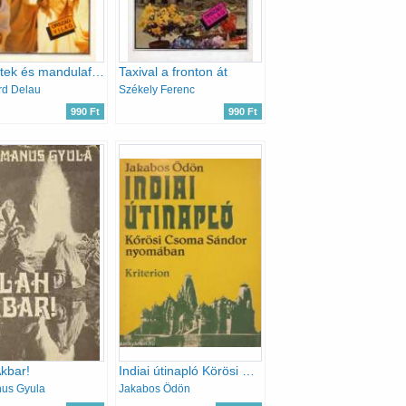
Mecsetek és mandulafák
Taxival a fronton át
rd Delau
Székely Ferenc
990 Ft
990 Ft
Akbar!
Indiai útinapló Körösi Csoma Sándor nyomában
us Gyula
Jakabos Ödön