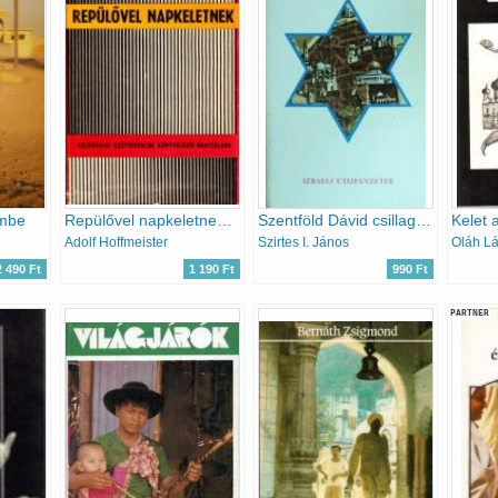
embe
Repülővel napkeletnek (kínai képeslapok-kiáltás a piramisokról-...)
Szentföld Dávid csillagában
Kelet 
Adolf Hoffmeister
Szirtes I. János
Oláh Lá
2 490 Ft
1 190 Ft
990 Ft
PARTNER