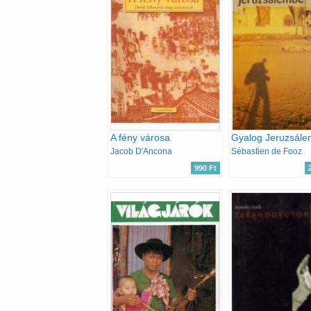
A fény városa
Gyalog Jeruzsál
Jacob D'Ancona
Sébastien de Fooz
990 Ft