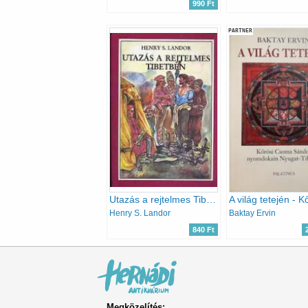
990 Ft
PARTNER
Utazás a rejtelmes Tibetben
Henry S. Landor
Baktay Ervin
840 Ft
Megközelítés: