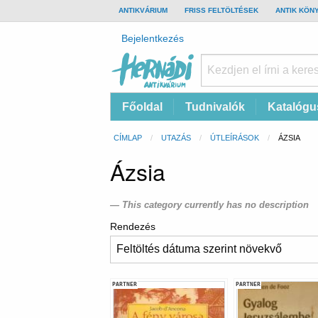
TOP
ANTIKVÁRIUM
FRISS FELTÖLTÉSEK
ANTIK KÖN
BAR
Felhasználói
Bejelentkezés
fiók
menüje
Hernádi
Fő
Főoldal
Tudnivalók
Katalógu
Antikvárium
navigáció
Online
Morzsa
CÍMLAP
UTAZÁS
ÚTLEÍRÁSOK
CURRENT:
ÁZSIA
antikvárium
Ázsia
This category currently has no description
Rendezés
PARTNER
PARTNER