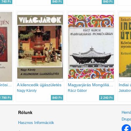
740 Ft
840 Ft
840 Ft
A világ tetején - Kőrösi Csoma Sándor nyomdokain Nyugati Tibetbe
A kilencedik újjászületés
Magyarjárás Mongóliában
Nagy Károly
Rácz Gábor
Jakabo
2 790 Ft
840 Ft
2 240 Ft
Rólunk
Herná
Drupa
Lábléc
Hasznos Információk