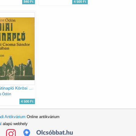
840 Ft
4 500 Ft
Indiai útinapló Körösi Csoma Sándor nyomában
s Ödön
4 500 Ft
di Antikvárium
Online antikvárium
l
alapú webhely