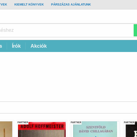
YVEK
KIEMELT KÖNYVEK
PÁRSZÁZAS AJÁNLATUNK
s
Írók
Akciók
PARTNER
PARTNER
PARTNER