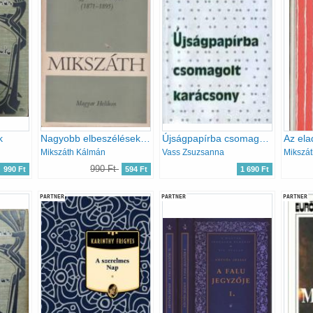
k
Nagyobb elbeszélések (1871-1895)
Újságpapírba csomagolt karácsony
Mikszáth Kálmán
Vass Zsuzsanna
Mikszá
990 Ft
990 Ft
594 Ft
1 690 Ft
PARTNER
PARTNER
PARTNER