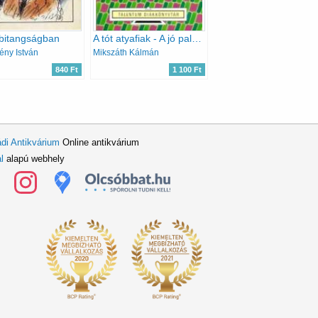
 bitangságban
A tót atyafiak - A jó palócok (Talentum Diákkönyvtár)
ny István
Mikszáth Kálmán
840 Ft
1 100 Ft
di Antikvárium
Online antikvárium
l
alapú webhely