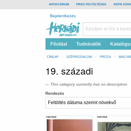
TOP
ANTIKVÁRIUM
FRISS FELTÖLTÉSEK
ANTIK KÖN
BAR
Felhasználói
Bejelentkezés
fiók
menüje
Hernádi
Fő
Főoldal
Tudnivalók
Katalógu
Antikvárium
navigáció
Online
Morzsa
CÍMLAP
SZÉPIRODALOM
PRÓZA
MAGYA
antikvárium
19. századi
This category currently has no description
Rendezés
PARTNER
PARTNER