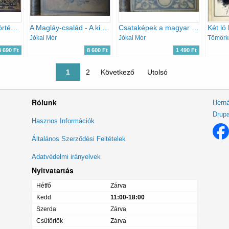
Életemből - Igaz történetek, örök emlékek, humor, útleírás, II. rész
A Magláy-család - A ki holta után áll boszut
Csataképek a magyar szabadságharczból I.
Két ló
Jókai Mór
Jókai Mór
Tömörké
3 690 Ft
8 600 Ft
1 490 Ft
Jelenlegi oldal
1
Oldal
2
Következő oldal
Következő
Utolsó oldal
Utolsó
Rólunk
Herná
Drupa
Lábléc
Hasznos Információk
menü
Általános Szerződési Feltételek
Adatvédelmi irányelvek
Nyitvatartás
Hétfő
Zárva
Kedd
11:00-18:00
Szerda
Zárva
Csütörtök
Zárva