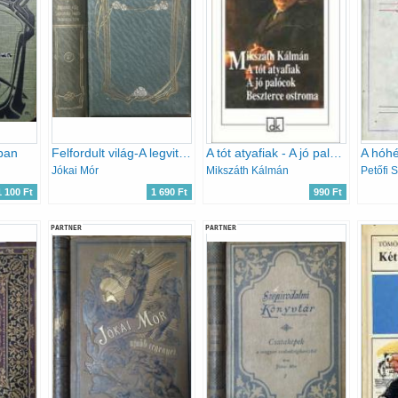
ban
Felfordult világ-A legvitézebb huszár-Fortunatus Imre (Kötetszám:27)
A tót atyafiak - A jó palócok - Beszterce ostroma - Európa diákkönyvtár
A hóhé
Jókai Mór
Mikszáth Kálmán
Petőfi 
1 100 Ft
1 690 Ft
990 Ft
PARTNER
PARTNER