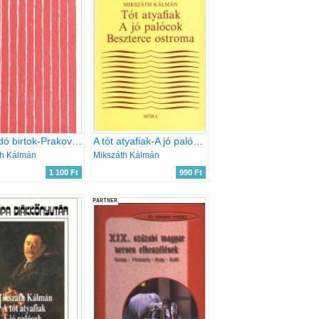
Az eladó birtok-Prakovszky, a siket kovács
A tót atyafiak-A jó palócok-Beszterce ostroma
th Kálmán
Mikszáth Kálmán
1 100 Ft
990 Ft
PARTNER