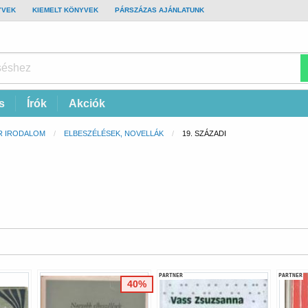
YVEK
KIEMELT KÖNYVEK
PÁRSZÁZAS AJÁNLATUNK
s
Írók
Akciók
R IRODALOM
ELBESZÉLÉSEK, NOVELLÁK
CURRENT:
19. SZÁZADI
PARTNER
PARTNER
40%