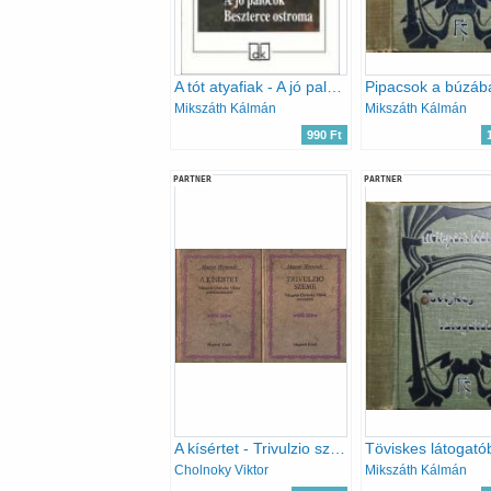
A tót atyafiak - A jó palócok - Beszterce ostroma - Európa diákkönyvtár
Mikszáth Kálmán
Mikszáth Kálmán
990 Ft
PARTNER
PARTNER
A kísértet - Trivulzio szeme (Magyar Hírmondó)
Töviskes látogató
Cholnoky Viktor
Mikszáth Kálmán