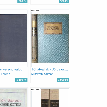
300 Ft
300 Ft
PARTNER
Kölcsey Ferenc válogatott művei / magyar remekírók
Tót atyafiak - Jó palóczok
 Ferenc
Mikszáth Kálmán
1 100 Ft
1 990 Ft
PARTNER