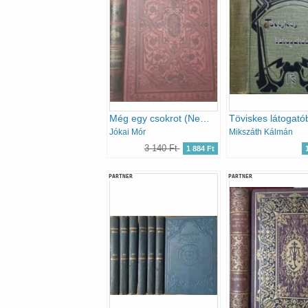
Még egy csokrot (Nemzeti kiadás 69. kötet)
Töviskes látogató
Jókai Mór
Mikszáth Kálmán
3 140 Ft
1 884 Ft
PARTNER
PARTNER