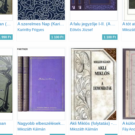
Pipacsok a búzában (Mikszáth munkái)
A szerelmes Nap (Karinthy Frigyes művei 6.)
A falu jegyzője I-II. (A magyar irodalom remekei - XIX. század)
Karinthy Frigyes
Eötvös József
Mikszá
1 990 Ft
1 100 Ft
1 100 Ft
PARTNER
ban
Nagyobb elbeszélések I-II.
Akli Miklós (folytatás) - A demokraták
Mikszáth Kálmán
Mikszáth Kálmán
Fáy An