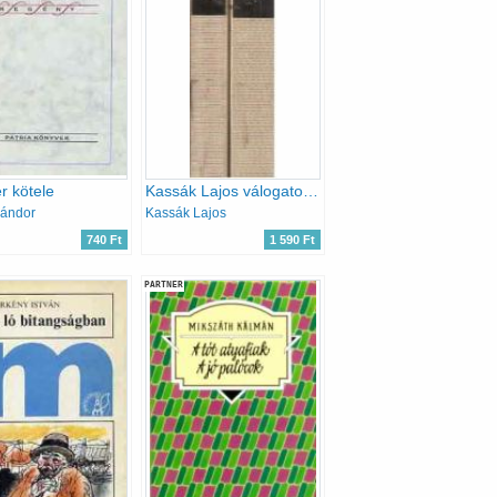
r kötele
Kassák Lajos válogatott művei I-II. (Magyar remekírók)
Sándor
Kassák Lajos
740 Ft
1 590 Ft
PARTNER