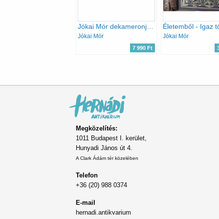
Jókai Mór dekameronja - Száz novella I-VI.
Jókai Mór
Jókai Mór
7 990 Ft
Oldalszámozás
Megközelítés:
1011 Budapest I. kerület,
Hunyadi János út 4.
A Clark Ádám tér közelében
Telefon
+36 (20) 988 0374
E-mail
hernadi.antikvarium