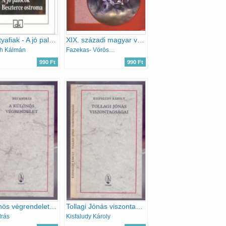
A tót atyafiak - A jó palócok - Beszterce ostroma - Európa diákkönyvtár
XIX. századi magyar verses elbeszélések (Az irodalom remekei)
th Kálmán
Fazekas- Vörösmarthy- Arany- Petőfi
990 Ft
990 Ft
A különös végrendelet - Elbeszélés (Reprint - Kolozsvári Sándor színes rajzaival)
Tollagi Jónás viszontagságai (Reprint - Kolozsvári Sándor fametszeteivel)
drás
Kisfaludy Károly