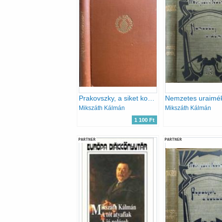
Prakovszky, a siket kovács
Nemzetes uraimé
Mikszáth Kálmán
Mikszáth Kálmán
1 100 Ft
PARTNER
PARTNER