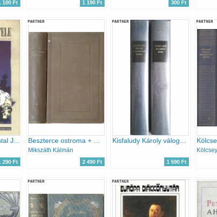
1 100 Ft
1 190 Ft
300 Ft
PARTNER
PARTNER
PARTNER
A hóhér kötele (Antal József rajzaival) (Illusztrált klasszikusok)
Beszterce ostroma + Új Zrínyiász (Egybekötve)
Kisfaludy Károly válogatott művei + Péterfy Jenő válogatott művei
Mikszáth Kálmán
Kölcsey
1 290 Ft
2 490 Ft
1 590 Ft
PARTNER
PARTNER