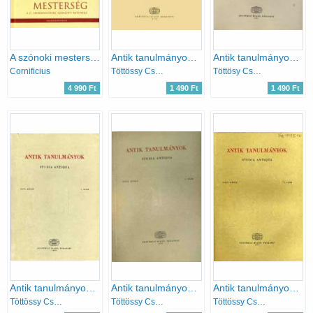
A szónoki mesterség A C. Herenniusnak ajánlott retorika
Antik tanulmányok-Studia antiqua XXIX. kötet 2. szám
Antik tanulmányok-Studia antiqua XXVIII. kötet 2. szám
Cornificius
Töttössy Csaba (szerk.)
Töttösy Csaba (szerk)
4 990 Ft
1 490 Ft
1 490 Ft
Antik tanulmányok-Studia antiqua XXX. kötet 1. szám
Antik tanulmányok-Studia antiqua XXIII. kötet 2. szám
Antik tanulmányok-Studia antiqua XXIV. kötet 2. szám
Töttössy Csaba (főszerk.)
Töttössy Csaba (szerk.)
Töttössy Csaba (szerk.)