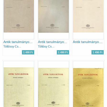
Antik tanulmányok-Studia antiqua XXXII. kötet 2. szám
Antik tanulmányok-Studia antiqua XXXIII. kötet 2. szám
Antik tanulmányok - Studia Antiqua XXXIV. kötet 1.szám
Töttössy Csaba (szerk.)
Töttösy Csaba (szerk)
1 490 Ft
1 490 Ft
1 490 Ft