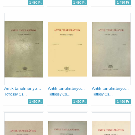
1 490 Ft
1 490 Ft
1 490 Ft
Antik tanulmányok-Studia antiqua XXVII. kötet 1. szám
Antik tanulmányok-Studia antiqua XXVII. kötet 2. szám
Antik tanulmányok-Studia antiqua XXXII. kötet 1. szám
Töttössy Csaba (szerk.)
Töttössy Csaba (szerk.)
Töttösy Csaba (szerk)
1 490 Ft
1 490 Ft
1 490 Ft