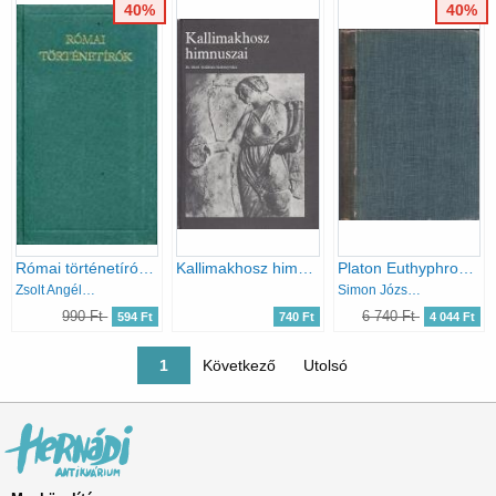
40%
40%
Római történetírók (A világirodalom klasszikusai)
Kallimakhosz himnuszai (Az ókori irodalom kiskönyvtára)
Platon Euthyphronja, Sokrates védőbeszéde', Kritonja és Phaidonja
Zsolt Angéla (válog.)
Simon József Sándor
990 Ft
6 740 Ft
594 Ft
740 Ft
4 044 Ft
Oldalszámozás
Jelenlegi oldal
1
Következő oldal
Következő
Utolsó oldal
Utolsó