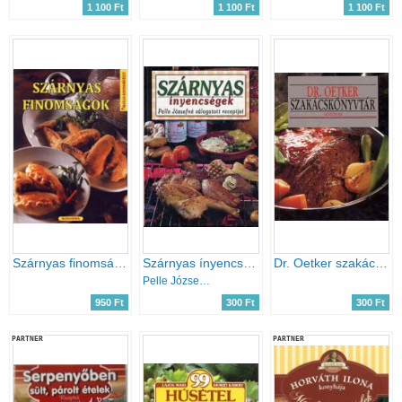
1 100 Ft
1 100 Ft
1 100 Ft
Szárnyas finomságok - Páratlan konyhaművészet
Szárnyas ínyencségek
Dr. Oetker szakácskönyvtár: Húsételek
Pelle Józsefné
950 Ft
300 Ft
300 Ft
PARTNER
PARTNER