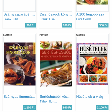
Szárnyasparádé. 460 étel házi- és vadszárnyasból
Disznóságok könyve
A 100 legjobb szárnyas finomság
Frank Júlia
Frank Júlia
Lurz Gerda
300 Ft
990 Ft
300 Ft
PARTNER
PARTNER
PARTNER
Szárnyas finomságok - Páratlan konyhaművészet
Sertéshúsból készült ételek és köretek
Húsételek a világ minden tájáról
Tábori Ilona (szerk.)
1 100 Ft
990 Ft
1 100 Ft