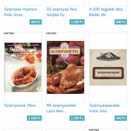
Szárnyas ínyencségek
33 szárnyas finomság - Lépésről lépésre
A 100 legjobb disznótoros finomság
Pelle Józsefné
Hargitai György
Bártfai; Mózes (szerk.)
300 Ft
1 100 Ft
840 Ft
PARTNER
PARTNER
Szárnyasok (Nova Szakácskönyvek)
99 szárnyasétel
Szárnyasparádé. 460 étel házi- és vadszárnyasból
Lajos Mari-Hemző Károly
Frank Júlia
1 100 Ft
1 100 Ft
300 Ft
PARTNER