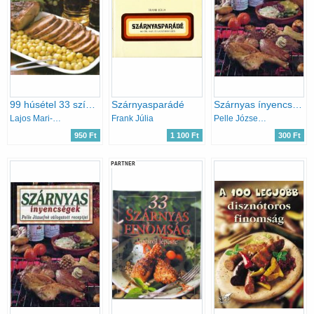
99 húsétel 33 színes ételfotóval
Szárnyasparádé
Szárnyas ínyencségek
Lajos Mari-Hemző Károly
Frank Júlia
Pelle Józsefné
950 Ft
1 100 Ft
300 Ft
PARTNER