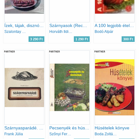
Ízek, tájak, disznóságok
Szárnyasok (Receptvarázs) + Nagyszerű húsételek (Tűzrőlpattant receptek) (2 kötet)
A 100 legjobb étel sertéshúsból
Szalontay Zoltán
Horváth Ildikó - Szabó Sándorné - Toró Elza
Bodó Alpár
3 290 Ft
1 290 Ft
300 Ft
PARTNER
PARTNER
PARTNER
Szárnyasparádé. 460 étel házi- és vadszárnyasból
Pecsenyék és húsételek (32 oldal melléklettel)
Húsételek könyve
Frank Júlia
Szőnyi Ferenc
Boda Zoltánné