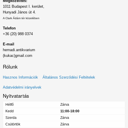
Megközelítés:
1011 Budapest I. kerület,
Hunyadi János út 4.
A Clark Ádám tér közelében
Telefon
+36 (20) 988 0374
E-mail
hernadi.antikvarium
(kukac)gmail.com
Rólunk
Lábléc
Hasznos Információk
Általános Szerződési Feltételek
menü
Adatvédelmi irányelvek
Nyitvatartás
Hétfő
Zárva
Kedd
11:00-18:00
Szerda
Zárva
Csütörtök
Zárva