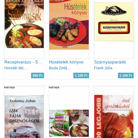
Receptvarázs - Szárnyasok
Húsételek könyve
Szárnyasparádé
Horváth Ildikó; Szabó Sándorné
Boda Zoltánné
Frank Júlia
990 Ft
1 100 Ft
1 100 Ft
PARTNER
PARTNER