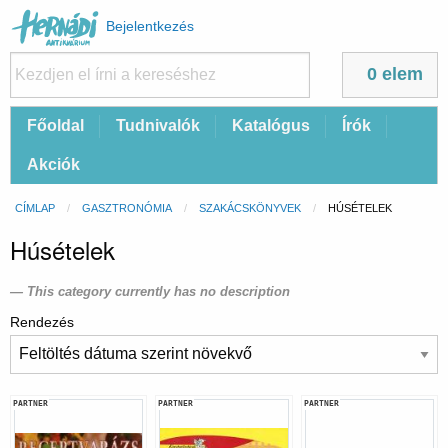
Felhasználói
Bejelentkezés
fiók
menüje
0 elem
Fő
Főoldal
Tudnivalók
Katalógus
Írók
navigáció
Akciók
Morzsa
CÍMLAP
GASZTRONÓMIA
SZAKÁCSKÖNYVEK
CURRENT:
HÚSÉTELEK
Húsételek
This category currently has no description
Rendezés
PARTNER
PARTNER
PARTNER