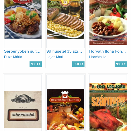
Serpenyőben sült, párolt ételek (Receptek a nagyitól 18.)
99 húsétel 33 színes ételfotóval
Horváth Ilona konyhája - Marhahúsos ételek
Duzs Mária (szerk.)
Lajos Mari-Hemző Károly
Horváth Ilona; Máté Pálné; Tóth Gézáné; Boda Zoltánné; Pelle Józsefné
990 Ft
950 Ft
990 Ft