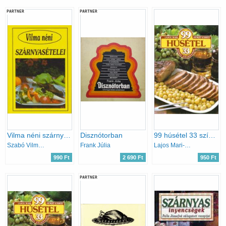
PARTNER
PARTNER
Vilma néni szárnyasételei
Disznótorban
99 húsétel 33 színes ételfotóval
Szabó Vilma (összeállította)
Frank Júlia
Lajos Mari-Hemző Károly
990 Ft
2 690 Ft
950 Ft
PARTNER