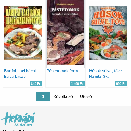
Bártfai Laci bácsi húsos szakácskönyve
Pástétomok formában és tésztában (Régi falusi receptek)
Húsok sülve, főve
Bártfai László
Hargitai György
840 Ft
1 490 Ft
990 Ft
Oldalszámozás
Jelenlegi oldal
1
Következő oldal
Következő
Utolsó oldal
Utolsó