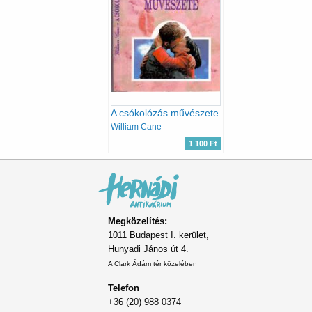
A csókolózás művészete
William Cane
1 100 Ft
Megközelítés:
1011 Budapest I. kerület,
Hunyadi János út 4.
A Clark Ádám tér közelében
Telefon
+36 (20) 988 0374