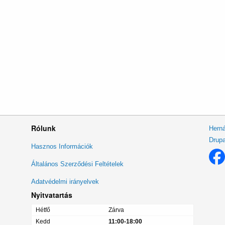
Rólunk
Herná
Drupa
Lábléc
Hasznos Információk
menü
Általános Szerződési Feltételek
Adatvédelmi irányelvek
Nyitvatartás
Hétfő
Zárva
Kedd
11:00-18:00