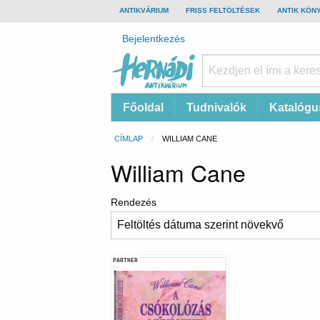
TOP
ANTIKVÁRIUM
FRISS FELTÖLTÉSEK
ANTIK KÖN
BAR
Felhasználói
Bejelentkezés
fiók
menüje
Hernádi
Fő
Főoldal
Tudnivalók
Katalógu
Antikvárium
navigáció
Online
Morzsa
CÍMLAP
CURRENT:
WILLIAM CANE
antikvárium
William Cane
Rendezés
PARTNER