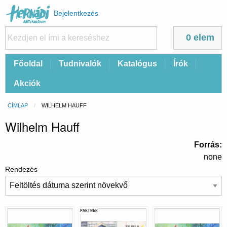
Felhasználói
Bejelentkezés
fiók
menüje
0 elem
Fő
Főoldal
Tudnivalók
Katalógus
Írók
navigáció
Akciók
Morzsa
CÍMLAP
CURRENT:
WILHELM HAUFF
Wilhelm Hauff
Forrás
none
Rendezés
PARTNER