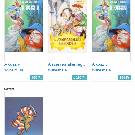
A kőszív
A szarvastallér legendája
A kőszív
Wilhelm Hauff
Wilhelm Hauff
Wilhelm Hauff
950 Ft
1 190 Ft
950 Ft
PARTNER