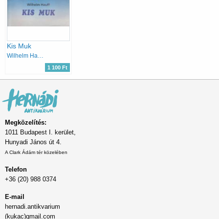
Kis Muk
Wilhelm Hauff
1 100 Ft
Megközelítés:
1011 Budapest I. kerület,
Hunyadi János út 4.
A Clark Ádám tér közelében
Telefon
+36 (20) 988 0374
E-mail
hernadi.antikvarium
(kukac)gmail.com