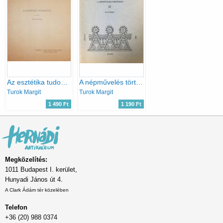
Az esztétika tudománya I. rész
A népművelés története II.
Turok Margit
Turok Margit
1 490 Ft
1 190 Ft
Megközelítés:
1011 Budapest I. kerület,
Hunyadi János út 4.
A Clark Ádám tér közelében
Telefon
+36 (20) 988 0374