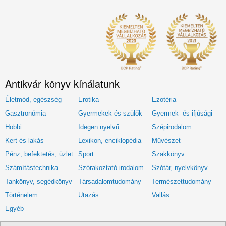
Antikvár könyv kínálatunk
Életmód, egészség
Erotika
Ezotéria
Gasztronómia
Gyermekek és szülők
Gyermek- és ifjúsági
Hobbi
Idegen nyelvű
Szépirodalom
Kert és lakás
Lexikon, enciklopédia
Művészet
Pénz, befektetés, üzlet
Sport
Szakkönyv
Számítástechnika
Szórakoztató irodalom
Szótár, nyelvkönyv
Tankönyv, segédkönyv
Társadalomtudomány
Természettudomány
Történelem
Utazás
Vallás
Egyéb