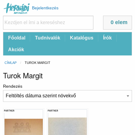
Felhasználói
Bejelentkezés
fiók
menüje
0 elem
Fő
Főoldal
Tudnivalók
Katalógus
Írók
navigáció
Akciók
Morzsa
CÍMLAP
CURRENT:
TUROK MARGIT
Turok Margit
Rendezés
PARTNER
PARTNER