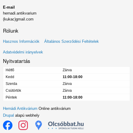
E-mail
hernadi.antikvarium
(kukac)gmail.com
Rólunk
Lábléc
Hasznos Információk
Általános Szerződési Feltételek
menü
Adatvédelmi irányelvek
Nyitvatartás
Hétfő
Zárva
Kedd
11:00-18:00
Szerda
Zárva
Csütörtök
Zárva
Péntek
11:00-18:00
Hernádi Antikvárium
Online antikvárium
Drupal
alapú webhely