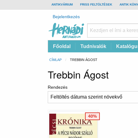
TOP
ANTIKVÁRIUM
FRISS FELTÖLTÉSEK
ANTIK KÖN
BAR
Felhasználói
Bejelentkezés
fiók
menüje
Hernádi
Fő
Főoldal
Tudnivalók
Katalógu
Antikvárium
navigáció
Online
Morzsa
CÍMLAP
CURRENT:
TREBBIN ÁGOST
antikvárium
Trebbin Ágost
Rendezés
40%