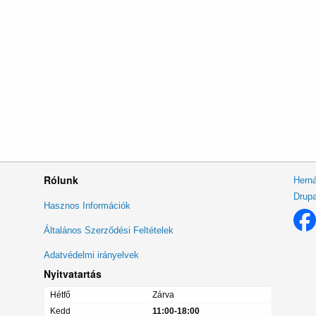
Rólunk
Herná
Drupa
Lábléc
Hasznos Információk
menü
Általános Szerződési Feltételek
Adatvédelmi irányelvek
Nyitvatartás
Hétfő
Zárva
Kedd
11:00-18:00