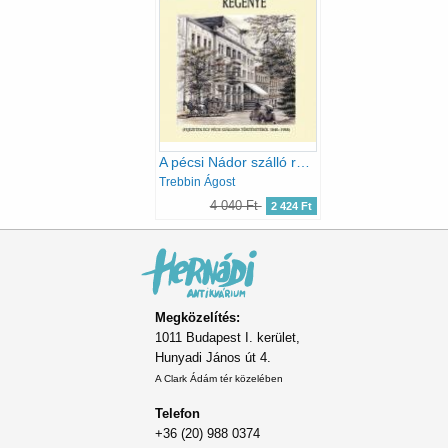
A pécsi Nádor szálló regénye
Trebbin Ágost
4 040 Ft
2 424 Ft
Megközelítés:
1011 Budapest I. kerület,
Hunyadi János út 4.
A Clark Ádám tér közelében
Telefon
+36 (20) 988 0374