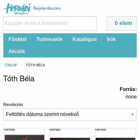
Felhasználói
Bejelentkezés
fiók
menüje
0 elem
Fő
Főoldal
Tudnivalók
Katalógus
Írók
navigáció
Akciók
Morzsa
CÍMLAP
CURRENT:
TÓTH BÉLA
Tóth Béla
Forrás
none
Rendezés
PARTNER
PARTNER
PARTNER