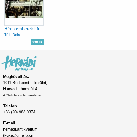
Híres emberek híres mondásai
Tóth Béla
990 Ft
Megközelítés:
1011 Budapest I. kerület,
Hunyadi János út 4.
A Clark Ádám tér közelében
Telefon
+36 (20) 988 0374
E-mail
hernadi.antikvarium
(kukac)gmail.com