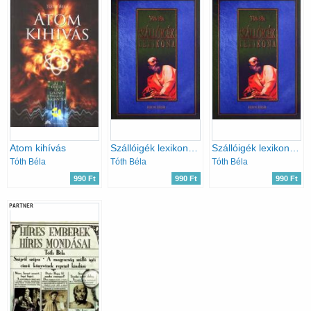
Atom kihívás
Szállóigék lexikona (reprint kiadás)
Szállóigék lexikona (reprint kiadás)
Tóth Béla
Tóth Béla
Tóth Béla
990 Ft
990 Ft
990 Ft
PARTNER